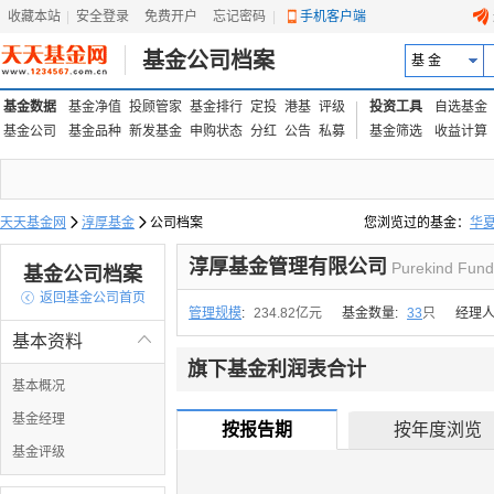
收藏本站
|
安全登录
|
免费开户
忘记密码
|
手机客户端
基金公司档案
基 金
基金数据
基金净值
投顾管家
基金排行
定投
港基
评级
投资工具
自选基金
基金公司
基金品种
新发基金
申购状态
分红
公告
私募
基金筛选
收益计算
天天基金网

淳厚基金

公司档案
您浏览过的基金：
华
易方达上证中盘ETF联接
淳厚基金管理有限公司
Purekind Fund
基金公司档案

返回基金公司首页
管理规模
:
234.82亿元
基金数量:
33
只
经理人
基本资料

旗下基金利润表合计
基本概况
基金经理
按报告期
按年度浏览
基金评级