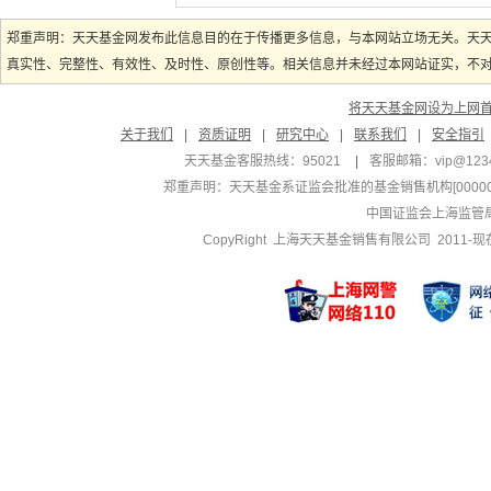
郑重声明：天天基金网发布此信息目的在于传播更多信息，与本网站立场无关。天
真实性、完整性、有效性、及时性、原创性等。相关信息并未经过本网站证实，不对您
将天天基金网设为上网
关于我们
|
资质证明
|
研究中心
|
联系我们
|
安全指引
天天基金客服热线：95021
|
客服邮箱：
vip@123
郑重声明：
天天基金系证监会批准的基金销售机构[000000
中国证监会上海监管
CopyRight 上海天天基金销售有限公司 2011-现在