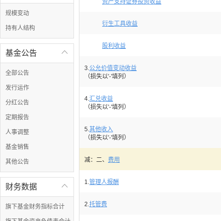
资产支持证券投资收益
规模变动
衍生工具收益
持有人结构
股利收益
基金公告

3.
公允价值变动收益
全部公告
（损失以'-'填列）
发行运作
4.
汇兑收益
分红公告
（损失以'-'填列）
定期报告
5.
其他收入
人事调整
（损失以'-'填列）
基金销售
减：二、
费用
其他公告
1.
管理人报酬
财务数据

2.
托管费
旗下基金财务指标合计