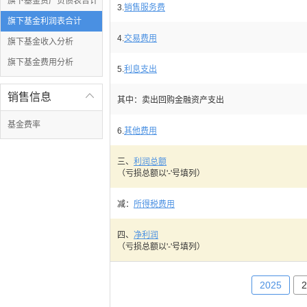
旗下基金资产负债表合计
3.
销售服务费
旗下基金利润表合计
4.
交易费用
旗下基金收入分析
旗下基金费用分析
5.
利息支出
销售信息

其中：卖出回购金融资产支出
基金费率
6.
其他费用
三、
利润总额
（亏损总额以'-'号填列）
减：
所得税费用
四、
净利润
（亏损总额以'-'号填列）
2025
2