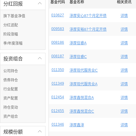
基金代码
基金名称
相关资讯
分红回报

010627
淳厚安心87个月定开债
详情
旗下基金净值
分红送配
009583
淳厚安裕87个月定开债
详情
阶段涨幅
008186
淳厚信睿A
详情
季/年度涨幅
008187
淳厚信睿C
详情
投资组合

011350
淳厚现代服务业C
详情
公司持仓
债券持仓
011349
淳厚现代服务业A
详情
行业配置
012454
淳厚鑫悦混合A
详情
资产配置
持仓变动
012455
淳厚鑫悦混合C
详情
资产组合
011346
淳厚鑫淳
详情
规模份额
