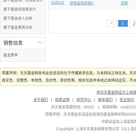
旗下基金资产负债表合计
010514
淳厚益加债券C
详情
旗下基金利润表合计
旗下基金收入分析
<
1
2
旗下基金费用分析
销售信息

基金费率
郑重声明：天天基金网发布此信息目的在于传播更多信息，与本网站立场无关。天
真实性、完整性、有效性、及时性、原创性等。相关信息并未经过本网站证实，不对您
将天天基金网设为上网
关于我们
|
资质证明
|
研究中心
|
联系我们
|
安全指引
天天基金客服热线：95021
|
客服邮箱：
vip@123
郑重声明：
天天基金系证监会批准的基金销售机构[000000
中国证监会上海监管
CopyRight 上海天天基金销售有限公司 2011-现在