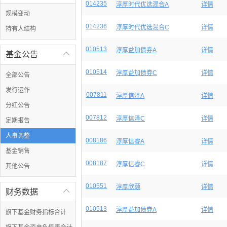
014235
淳厚时代优选混合A
详情
规模变动
014236
淳厚时代优选混合C
详情
持有人结构
010513
淳厚益加债券A
详情
基金公告

010514
淳厚益加债券C
详情
全部公告
发行运作
007811
淳厚信泽A
详情
分红公告
007812
淳厚信泽C
详情
定期报告
人事调整
008186
淳厚信睿A
详情
基金销售
008187
淳厚信睿C
详情
其他公告
010551
淳厚欣颐
详情
财务数据

010513
淳厚益加债券A
详情
旗下基金财务指标合计