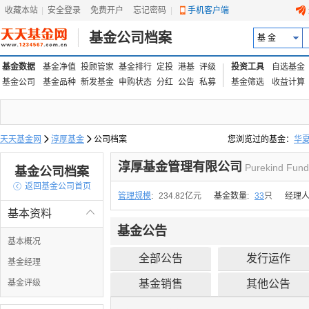
收藏本站
|
安全登录
|
免费开户
忘记密码
|
手机客户端
基金公司档案
基 金
基金数据
基金净值
投顾管家
基金排行
定投
港基
评级
投资工具
自选基金
基金公司
基金品种
新发基金
申购状态
分红
公告
私募
基金筛选
收益计算
天天基金网

淳厚基金

公司档案
您浏览过的基金：
华
易方达上证中盘ETF联接
淳厚基金管理有限公司
Purekind Fund
基金公司档案

返回基金公司首页
管理规模
:
234.82亿元
基金数量:
33
只
经理人
基本资料

基金公告
基本概况
全部公告
发行运作
基金经理
基金评级
基金销售
其他公告