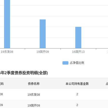
19农发08
19国开09
16国开13
占净值比例
26年2季度债券投资明细(
全部
)
代码
债券名称
本公司持有基金数
08
2
19农发08
09
2
19国开09