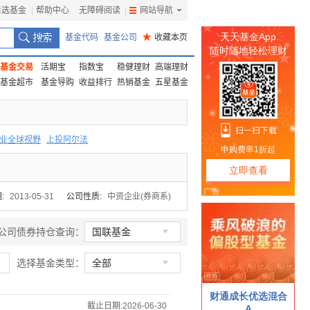
自选基金
|
帮助中心
无障碍阅读
|
网站导航
|
基金代码
基金公司
★
收藏本页
基金交易
活期宝
指数宝
稳健理财
高端理财
基金超市
基金导购
收益排行
热销基金
五星基金
业全球视野
上投阿尔法
F
上投优势
信诚蓝筹
:
2013-05-31
公司性质:
中资企业(券商系)

公司债券持仓查询：
国联基金

选择基金类型：
全部
截止日期:2026-06-30