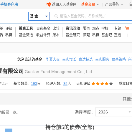
手机客户端
返回天天基金网
|
基金交易
|
产品导购
|
基 金
请输入基金代码、名称或简拼
基
评级
投资工具
自选基金
比较
资讯互动
要闻
观点
学校
专题
告
私募
基金筛选
收益计算
账本
基金研究
策略
私募
基金吧
直播
您浏览过的基金：
华夏大盘
嘉实增长
泰达精选
嘉实服务
易基策略
兴
易方达上证中盘ETF联接A
交银成长
添富优势
华安宏利
上证180价值ET
理有限公司
Guolian Fund Management Co., Ltd.





77亿元
基金数量:
193
只
经理人数:
35
人
天相评级:
成立日期
其他

选择年度：
2026
的股票一览。
持仓前5的债券(全部)