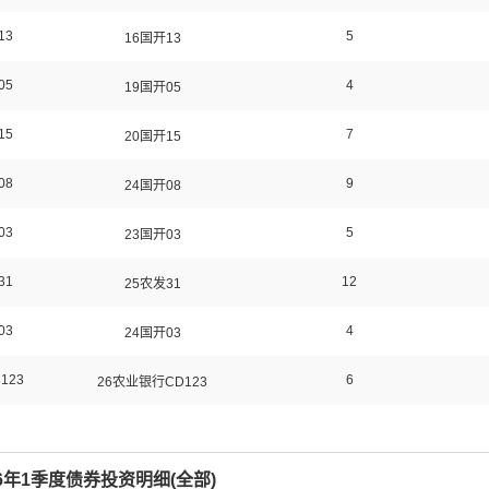
13
5
16国开13
05
4
19国开05
15
7
20国开15
08
9
24国开08
03
5
23国开03
31
12
25农发31
03
4
24国开03
3123
6
26农业银行CD123
26年1季度债券投资明细(
全部
)