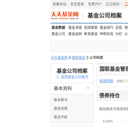
收藏本站
|
安全登录
|
免费开户
忘记密码
|
基金公司档案
基金数据
基金净值
投顾管家
基金排行
定投
港
基金公司
基金品种
新发基金
申购状态
分红
公
天天基金网

国联基金

公司档案
国联基金管
基金公司档案

返回基金公司首页
管理规模
:
1681.
基本资料

债券持仓
基本概况
基金经理
报告期末市值排序
基金评级
5.00%