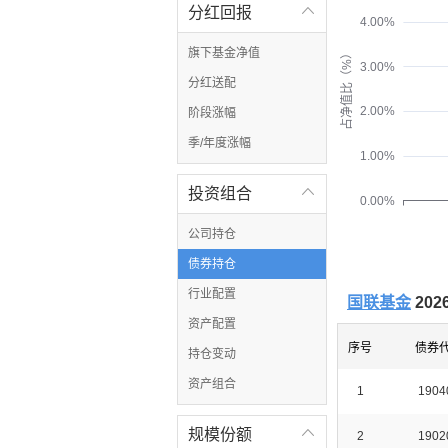
分红回报

4.00%
旗下基金净值
占净值比（%）
3.00%
分红送配
2.00%
阶段涨幅
季/年度涨幅
1.00%
投资组合

0.00%
公司持仓
债券持仓
行业配置
国联基金
20
资产配置
序号
债券
持仓变动
资产组合
1
1904
规模份额

2
1902