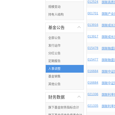
012524
国联高质
规模变动
001701
国联产业
持有人结构
013916
国联成长
基金公告

013917
国联成长
全部公告
发行运作
015478
国联融盛
分红公告
015477
国联融盛
定期报告
人事调整
016684
国联中证
基金销售
016684
国联中证
其他公告
021336
国联利率
财务数据

021335
国联利率
旗下基金财务指标合计