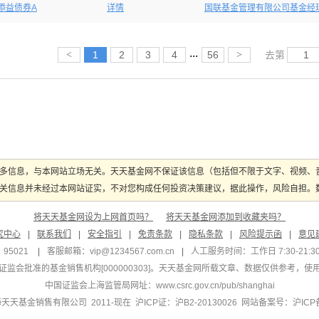
添益债券A
详情
国联基金管理有限公司基金经
...
<
1
2
3
4
56
>
去第
多信息，与本网站立场无关。天天基金网不保证该信息（包括但不限于文字、视频、
关信息并未经过本网站证实，不对您构成任何投资决策建议，据此操作，风险自担。数据
将天天基金网设为上网首页吗？
将天天基金网添加到收藏夹吗？
究中心
|
联系我们
|
安全指引
|
免责条款
|
隐私条款
|
风险提示函
|
意见
95021
|
客服邮箱：
vip@1234567.com.cn
|
人工服务时间：工作日 7:30-21:30 
监会批准的基金销售机构[000000303]
。天天基金网所载文章、数据仅供参考，使
中国证监会上海监管局网址：
www.csrc.gov.cn/pub/shanghai
 上海天天基金销售有限公司 2011-现在 沪ICP证：沪B2-20130026
网站备案号：沪ICP备1