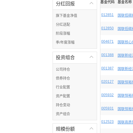
基金代码
基金名称
分红回报

012851
国联低碳
旗下基金净值
分红送配
012850
国联低碳
阶段涨幅
004671
国联核心
季/年度涨幅
001388
国联新经
投资组合

001387
国联新经
公司持仓
债券持仓
020127
国联恒裕
行业配置
005932
国联恒裕
资产配置
持仓变动
005931
国联恒裕
资产组合
012523
国联高质
规模份额
