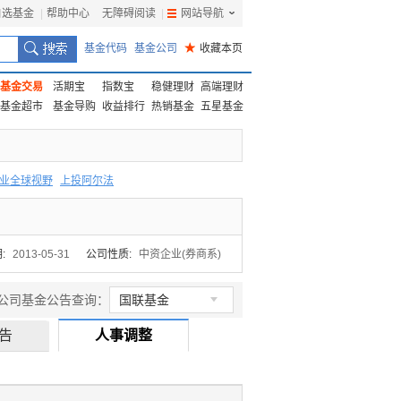
自选基金
|
帮助中心
无障碍阅读
|
网站导航
|
基金代码
基金公司
★
收藏本页
基金交易
活期宝
指数宝
稳健理财
高端理财
基金超市
基金导购
收益排行
热销基金
五星基金
业全球视野
上投阿尔法
F
上投优势
信诚蓝筹
:
2013-05-31
公司性质:
中资企业(券商系)

公司基金公告查询：
国联基金
告
人事调整