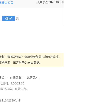
2026-04-10
理变更公告
人事调整
确定
页
音频、数据及图表）全部或者部分内容的准确性、
来源：东方财富Choice数据。
建议
|
在线客服
|
诚聘英才
双休日 9:00-21:30
用前请核实，风险自负。
1042629号-1