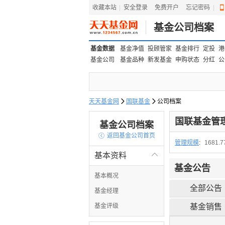
收藏本站
|
安全登录
|
免费开户
忘记密码
|
基金公司档案
基金数据
基金净值
投顾管家
基金排行
定投
港
基金公司
基金品种
新发基金
申购状态
分红
公
天天基金网

国联基金

公司档案
国联基金管
基金公司档案

返回基金公司首页
管理规模
:
1681.
基本资料

基金公告
基本概况
全部公告
基金经理
基金评级
基金销售