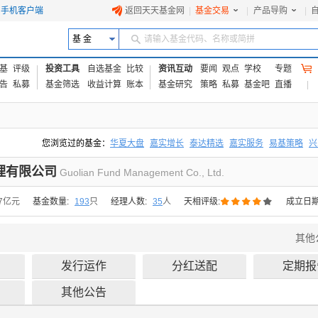
手机客户端
返回天天基金网
|
基金交易
|
产品导购
|
基 金
请输入基金代码、名称或简拼
基
评级
投资工具
自选基金
比较
资讯互动
要闻
观点
学校
专题
告
私募
基金筛选
收益计算
账本
基金研究
策略
私募
基金吧
直播
您浏览过的基金：
华夏大盘
嘉实增长
泰达精选
嘉实服务
易基策略
兴
易方达上证中盘ETF联接A
交银成长
添富优势
华安宏利
上证180价值ET
理有限公司
Guolian Fund Management Co., Ltd.





77亿元
基金数量:
193
只
经理人数:
35
人
天相评级:
成立日期
其他
发行运作
分红送配
定期报
其他公告