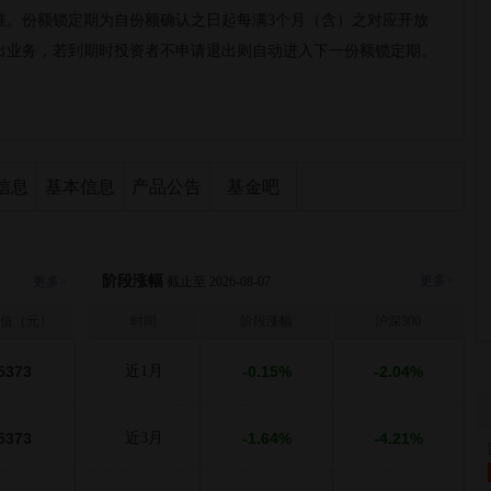
准。份额锁定期为自份额确认之日起每满3个月（含）之对应开放
出业务，若到期时投资者不申请退出则自动进入下一份额锁定期。
信息
基本信息
产品公告
基金吧
阶段涨幅
更多>
更多>
截止至 2026-08-07
值（元）
时间
阶段涨幅
沪深300
5373
近1月
-0.15%
-2.04%
5373
近3月
-1.64%
-4.21%