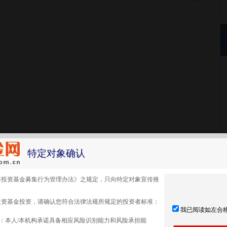
投资者份额退出确认日和计划终止清算确认日，管理人提取超过业绩
0%作为业绩报酬。
特定对象确认
募投资基金募集行为管理办法》之规定，只向特定对象宣传推
投资基金投资，请确认您符合法律法规所规定的投资者标准：
我已阅读如左合
：本人/本机构承诺具备相应风险识别能力和风险承担能