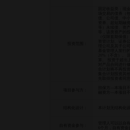
固定收益类：现
场交易的债券（
债、公司债、中
资券、超短期融资
等）永续债、资
等，该类资产的投
（仅限套期保值
资管计划、证券
投资范围：
理公司及其子公
基金管理人发行的
20%（不含）。
算。 投资于超出
对产品合同进行修
合计划将不再投
集合计划投资其
先取得投资者同
担保方—本项目
项目参与方：
融资方—本项目
结构化设计：
本计划无结构化
管理人可以以自
自有资金参与：
6个月，自有资金