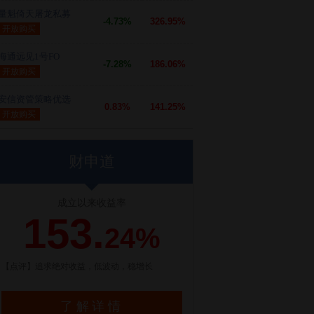
量魁倚天屠龙私募
-4.73%
326.95%
开放购买
海通远见1号FO
-7.28%
186.06%
开放购买
安信资管策略优选
0.83%
141.25%
开放购买
财申道
成立以来收益率
153.
24%
【点评】追求绝对收益，低波动，稳增长
了解详情