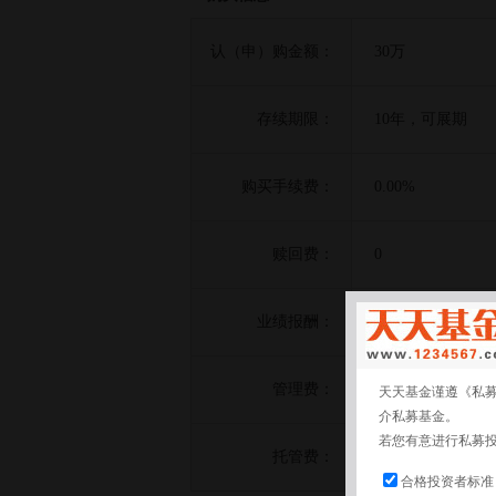
认（申）购金额：
30万
存续期限：
10年，可展期
购买手续费：
0.00%
赎回费：
0
在收益分配日、
业绩报酬：
比较基准部分的6
管理费：
0.80%
天天基金谨遵《私
介私募基金。
若您有意进行私募
托管费：
0.02%
合格投资者标准