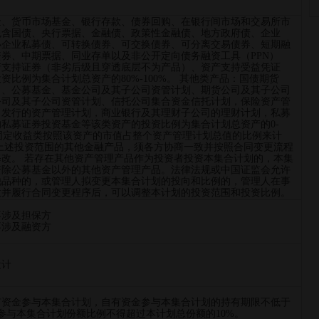
金、货币市场基金、银行存款、债券回购、在银行间市场和交易所市
包含国债、央行票据、金融债、政策性金融债、地方政府债、企业
小企业私募债、可转换债券、可交换债券、可分离交易债券、短期融
券、中期票据、同业存单以及非公开定向债务融资工具（PPN）
产支持证券（非劣后级且穿透底层不为产品）、资产支持受益凭证
资比例为集合计划总资产的80%-100%。 其他类产品：国债期货
）、公募基金、基金公司及其子公司资管计划、期货公司及其子公司
公司及其子公司资管计划、信托公司集合资金信托计划，保险资产管
司发行的资产管理计划，商业银行及其理财子公司的理财计划，私募
私募证券投资基金等该类资产的投资比例为集合计划总资产的0-
 固定收益类按照该资产的市值占整个资产管理计划总值的比例来计
上述投资范围的其他金融产品，须各方协商一致并按照合同变更流程
改。 若存在其他资产管理产品作为投资者投资本集合计划的，本集
资除公募基金以外的其他资产管理产品。法律法规或中国证监会允许
他品种的，或管理人拟变更本集合计划的投向和比例的，管理人在事
意并履行合同变更程序后，可以调整本计划的投资范围和投资比例。
不涉及担保方
不涉及融资方
设计
有资金参与本集合计划，自有资金参与本集合计划的持有期限不低于
参与本集合计划份额比例不得超过本计划总份额的10%。