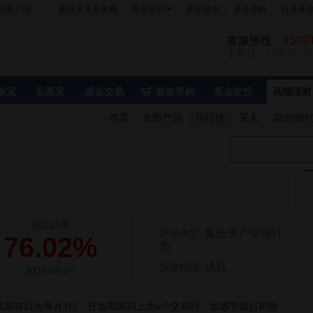
机客户端
返回天天基金网
基金交易
基金超市
基金导购
自选基
数宝
私募宝
基金交易
基金导购
基金定投
高端理财
首页
全部产品
排行榜
买入
卖出/预
请输入产品代码、名
成立以来
集合资产管理计
产品类型:
76.02%
划
汤磊
投资经理:
2026-08-07
放期首日为每月3日，开放期原则上为6个交易日，如遇节假日则顺