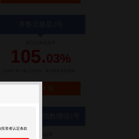
齐鲁北极星2号
成立以来收益率
105.
03%
【点评】选一条人少的路，承担有价值的风险
了解详情
世纪前沿优优指数增强1号
格投资者认定条款
近1年收益率