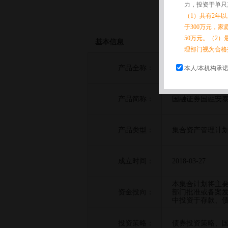
力，投资于单只
（1）具有2年
于300万元，
50万元。（2）
基本信息
理部门视为合格
产品全称：
国融证券安泰3号
本人/本机构承
产品简称：
国融证券国融安泰
产品类型：
集合资产管理计
成立时间：
2018-03-27
本集合计划将主
资金投向：
部门批准或备案
中投资于存款、债
投资策略：
债券投资策略、