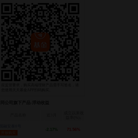
应监管要求，购买高端理财产品需手写签名，请
您使用天天基金APP扫码购买。
同公司旗下产品-浮动收益
成立以来收
产品名称
近3月
益率(%)
↓
国融安泰8号
-2.17%
71.56%
开放购买