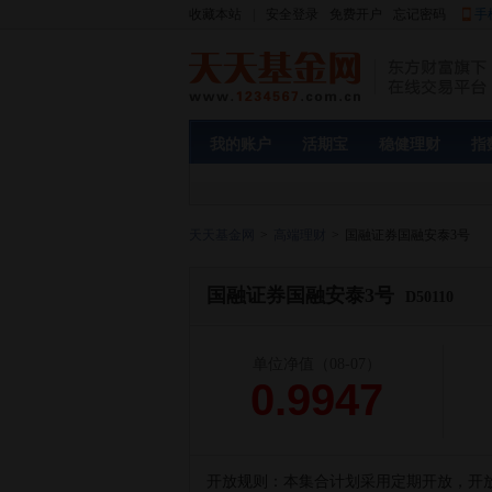
收藏本站
|
安全登录
免费开户
忘记密码
手
我的账户
活期宝
稳健理财
指
天天基金网
>
高端理财
>
国融证券国融安泰3号
国融证券国融安泰3号
D50110
单位净值
（08-07）
0.9947
开放规则：
本集合计划采用定期开放，开