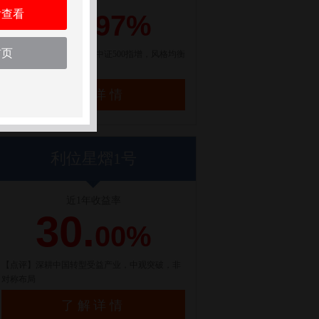
21.
后查看
97%
首页
【点评】百亿量化私募，中证500指增，风格均衡
配置
了解详情
利位星熠1号
近1年收益率
30.
00%
【点评】深耕中国转型受益产业，中观突破，非
对称布局
了解详情