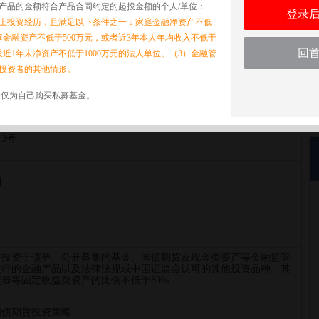
产品的金额符合产品合同约定的起投金额的个人/单位：
点此查看更多购买信息>
登录
以上投资经历，且满足以下条件之一：家庭金融净资产不低
家庭金融资产不低于500万元，或者近3年本人年均收入不低于
回
最近1年末净资产不低于1000万元的法人单位。（3）金融管
投资者的其他情形。
集合资产管理计划
诺仅为自己购买私募基金。
3号
划
要投资于债券、公开募集的基金、国债期货及现金类资产等金融监管
发行的金融产品以及法律法规或中国证监会认可的其他投资品种。其
券等固定收益类资产的比例不低于80%.
国债期货投资策略