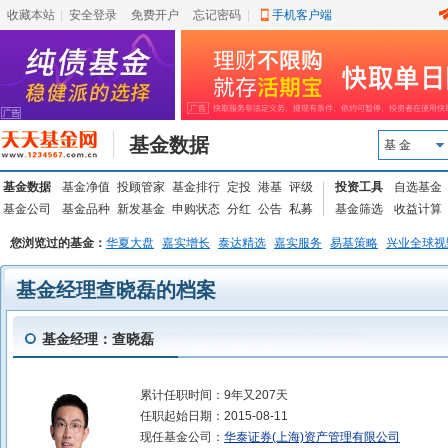
收藏本站
|
安全登录
|
免费开户
忘记密码
|
手机客户端
基金数据
基 金
基金数据
基金净值
投顾管家
基金排行
定投
港基
评级
投资工具
自选基金
基金公司
基金品种
新发基金
申购状态
分红
公告
私募
基金筛选
收益计算
您浏览过的基金：
华夏大盘
嘉实增长
泰达精选
嘉实服务
易基策略
兴业全球视
基金经理查晓磊的档案
基金经理：查晓磊
累计任职时间：
9年又207天
任职起始日期：
2015-08-11
现任基金公司：
华泰证券(上海)资产管理有限公司