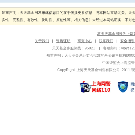
管理基金
管理基金
郑重声明：天天基金网发布此信息目的在于传播更多信息，与本网站立场无关。天
华泰紫金泰盈混合
华泰紫金安
实性、完整性、有效性、及时性、原创性等。相关信息并未经过本网站证实，不对您构
华泰紫金泰盈混合
华泰紫金安
华泰紫金价值甄选
华泰紫金丰
将天天基金网设为上网
杨义山
郑栋
关于我们
|
资质证明
|
研究中心
|
联系我们
|
安全指引
管理基金
管理基金
天天基金客服热线：95021
|
客服邮箱：
vip@12
华泰紫金中债1-
华泰紫金先
郑重声明：
天天基金系证监会批准的基金销售机构[000000
华泰紫金中债1-
华泰紫金先
中国证监会上海监管
华泰紫金同存AA
华泰紫金碳
CopyRight 上海天天基金销售有限公司 2011-现
方宇翔
刘鹏飞
管理基金
管理基金
华泰紫金稳健养老
华泰紫金丰安
华泰紫金稳健养老
华泰紫金丰安
华泰紫金多元均衡
华泰紫金智
陈宇峰
郑武
管理基金
管理基金
华泰江苏交控RE
华泰紫金港