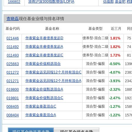
浙商沪深300指数增强(LOF)A
估值图
基金吧
档
166802
查晓磊
现任基金业绩与排名详情
基金代码
基金名称
基金类型
近三月
同
华泰紫金丰睿债券发起D
债券型-混合二级
021446
1.81%
75
华泰紫金丰睿债券发起A
债券型-混合二级
011492
1.82%
74
华泰紫金丰睿债券发起C
债券型-混合二级
011493
1.72%
81
华泰紫金价值精选混合
混合型-偏股
025663
-0.50%
139
华泰紫金远见回报12个月持有混合C
混合型-偏股
021272
-4.07%
238
华泰紫金远见回报12个月持有混合A
混合型-偏股
021271
-3.93%
234
华泰紫金价值甄选混合A
混合型-偏股
019800
-2.32%
188
华泰紫金价值甄选混合C
混合型-偏股
019801
-2.47%
192
华泰紫金泰盈混合C
混合型-偏股
008405
-1.27%
158
华泰紫金泰盈混合A
混合型-偏股
008404
-1.22%
157