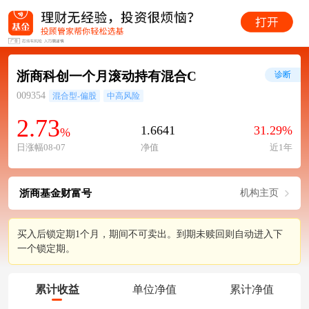
浙商科创一个月滚动持有混合C
诊断
009354
混合型-偏股
中高风险
2.73
1.6641
31.29%
%
日涨幅08-07
净值
近1年
浙商基金财富号
机构主页
买入后锁定期1个月，期间不可卖出。到期未赎回则自动进入下
一个锁定期。
累计收益
单位净值
累计净值