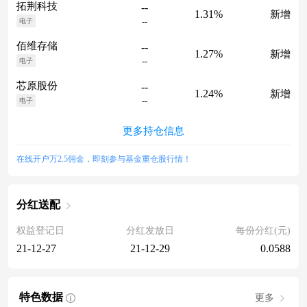
拓荆科技
--
1.31%
新增
--
电子
佰维存储
--
1.27%
新增
--
电子
芯原股份
--
1.24%
新增
--
电子
更多持仓信息
在线开户万2.5佣金，即刻参与基金重仓股行情！
分红送配
权益登记日
分红发放日
每份分红(元)
21-12-27
21-12-29
0.0588
特色数据
更多