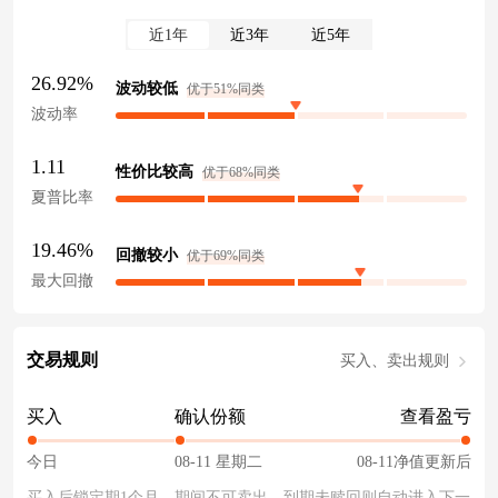
近1年
近3年
近5年
26.92%
波动较低
优于51%同类
波动率
1.11
性价比较高
优于68%同类
夏普比率
19.46%
回撤较小
优于69%同类
最大回撤
交易规则
买入、卖出规则
买入
确认份额
查看盈亏
今日
08-11 星期二
08-11净值更新后
买入后锁定期1个月，期间不可卖出。到期未赎回则自动进入下一