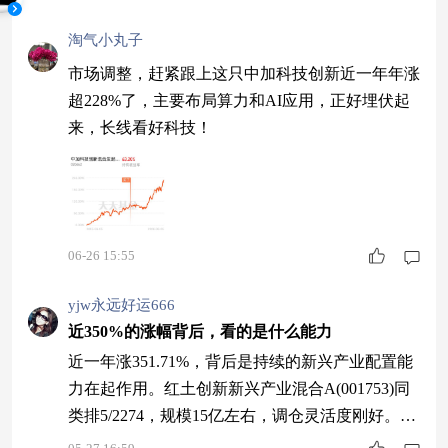
淘气小丸子
市场调整，赶紧跟上这只中加科技创新近一年年涨
超228%了，主要布局算力和AI应用，正好埋伏起
来，长线看好科技！
06-26 15:55
yjw永远好运666
近350%的涨幅背后，看的是什么能力
近一年涨351.71%，背后是持续的新兴产业配置能
力在起作用。红土创新新兴产业混合A(001753)同
类排5/2274，规模15亿左右，调仓灵活度刚好。从
AI算力到通信设备，从高端制造到军工航天，持