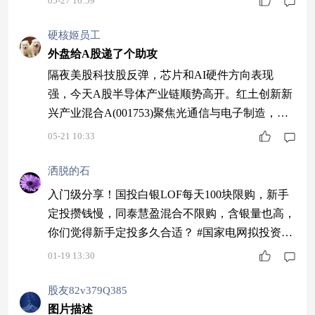
05-27 16:59
仓覆盖了硬科技主线里有产业景气度的方向，净值
弹性来自这些赛道的集中配置。
硬核姬员工
外盘给A股递了个助攻
隔夜美股科技股反弹，芯片和AI硬件方向表现
强，今天A股半导体产业链顺势高开。红土创新新
兴产业混合A(001753)聚焦光通信与电子制造，和
海外AI算力扩张存在传导关系。这个位置看它，
05-21 10:33
重点不是蹭热度，而是看业绩兑现和产业订单。
洒脱的石
入门级分享！国投白银LOF每天100块限购，新手
定投攒钱慢，同泰慧盈混合不限购，含银量也高，
你们觉得新手定投多久合适？ #国家电网拟投资4
万亿元建设新型电力系统#
01-19 13:30
股友82v379Q385
图片描述