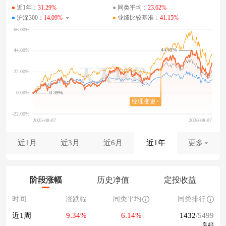
近1年：
31.29%
同类平均：
23.62%
沪深300：
14.09%
业绩比较基准：
41.15%
44.62%
-0.39%
近1月
近3月
近6月
近1年
更多
阶段涨幅
历史净值
定投收益
时间
涨跌幅
同类平均
同类排行
近1周
9.34%
6.14%
1432
/5499
良好