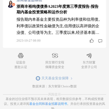
浙商基金赵柳燕
浙商丰裕纯债债券A2023年度第三季度报告-报告
期内基金投资策略和运作分析
报告期内本基金主要投资品种为利率债和信用债。
利率债以政策性金融债为主,信用债以高评级的企
业债、公司债等为主。三季度以来,经济基本面走
势一波三折,目前已基本阶段性触底企稳。在经历
2023-10-27 08:00
了4月、5月经济的明显下行后,稳增长政策逐渐开
始发力,6月社融信贷数据有所改善,经济基本面逐渐
企稳。但是,7月经济数据出现超预期下滑,在政治局
会议提出“加强逆周期调节和政策储备”的定调后,
政策进一步加力,地方政府专项债发行节
天天基金安全保障
数据来源：东方财富Choice数据
风险提示
基金的过往业绩不预示其未来表现，相关数据仅供参考，不构成投资建
议。投资人请详阅
基金合同和基金招募说明书
。并自行承担投资基金的风
险。