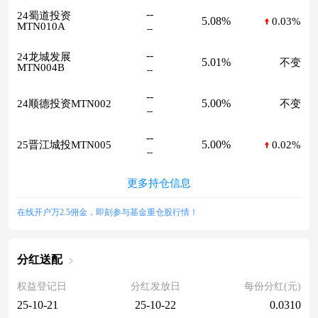
--
24蜀道投资
5.08%
0.03%
MTN010A
--
--
24龙城发展
5.01%
不变
MTN004B
--
--
5.00%
24顺德投资MTN002
不变
--
--
5.00%
25晋江城投MTN005
0.02%
--
更多持仓信息
在线开户万2.5佣金，即刻参与基金重仓股行情！
分红送配
权益登记日
分红发放日
每份分红(元)
25-10-21
25-10-22
0.0310