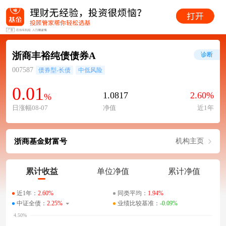
浙商丰裕纯债债券A
诊断
007587
债券型-长债
中低风险
0.01
1.0817
2.60%
%
日涨幅08-07
净值
近1年
浙商基金财富号
机构主页
累计收益
单位净值
累计净值
近1年：
2.60%
同类平均：
1.94%
中证全债：
2.25%
业绩比较基准：
-0.09%