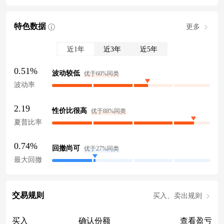
特色数据
更多
近1年
近3年
近5年
0.51%
波动较低
优于60%同类
波动率
2.19
性价比很高
优于88%同类
夏普比率
0.74%
回撤尚可
优于27%同类
最大回撤
交易规则
买入、卖出规则
买入
确认份额
查看盈亏