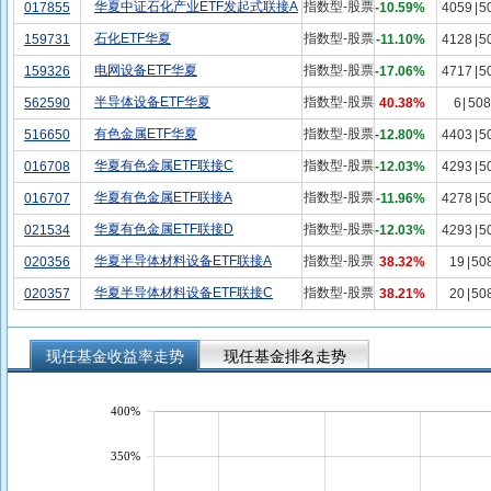
华夏中证石化产业ETF发起式联接A
指数型-股票
017855
-10.59%
4059
|
5
石化ETF华夏
指数型-股票
159731
-11.10%
4128
|
5
电网设备ETF华夏
指数型-股票
159326
-17.06%
4717
|
5
半导体设备ETF华夏
指数型-股票
562590
40.38%
6
|
508
有色金属ETF华夏
指数型-股票
516650
-12.80%
4403
|
5
华夏有色金属ETF联接C
指数型-股票
016708
-12.03%
4293
|
5
华夏有色金属ETF联接A
指数型-股票
016707
-11.96%
4278
|
5
华夏有色金属ETF联接D
指数型-股票
021534
-12.03%
4293
|
5
华夏半导体材料设备ETF联接A
指数型-股票
020356
38.32%
19
|
50
华夏半导体材料设备ETF联接C
指数型-股票
020357
38.21%
20
|
50
现任基金收益率走势
现任基金排名走势
400%
350%