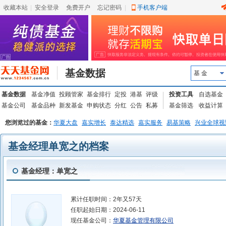
收藏本站
|
安全登录
|
免费开户
忘记密码
|
手机客户端
基金数据
基 金
基金数据
基金净值
投顾管家
基金排行
定投
港基
评级
投资工具
自选基金
基金公司
基金品种
新发基金
申购状态
分红
公告
私募
基金筛选
收益计算
您浏览过的基金：
华夏大盘
嘉实增长
泰达精选
嘉实服务
易基策略
兴业全球视
基金经理单宽之的档案
基金经理：单宽之
累计任职时间：
2年又57天
任职起始日期：
2024-06-11
现任基金公司：
华夏基金管理有限公司