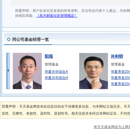
同公司基金经理一览
阳琨
许利明
管理基金
管理基金
华夏兴华混合A
华夏养老20
华夏兴华混合H
华夏养老20
华夏养老20
袁英杰
徐猛
管理基金
管理基金
郑重声明：天天基金网发布此信息目的在于传播更多信息，与本网站立场无关。天
华夏沪深300指
华夏恒生ET
实性、完整性、有效性、及时性、原创性等。相关信息并未经过本网站证实，不对您构
华夏沪深300指
华夏恒生ET
华夏中证1000
华夏恒生ET
将天天基金网设为上网