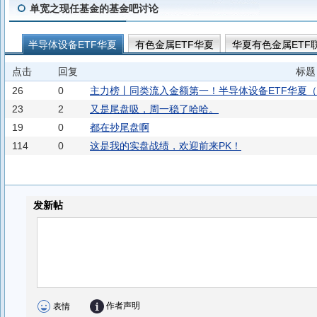
单宽之现任基金的基金吧讨论
半导体设备ETF华夏
有色金属ETF华夏
华夏有色金属ETF
华夏半导体材料设备ETF联接A
华夏半导体材料设备ETF联接C
点击
回复
标题
华夏中证石化产业ETF发起式联接C
石化ETF华夏
科创综指
26
0
主力榜丨同类流入金额第一！半导体设备ETF华夏（562
华夏上证科创板综合ETF联接C
华夏上证科创板综合ETF联接A
23
2
又是尾盘吸，周一稳了哈哈。
19
0
都在抄尾盘啊
华夏创业板50ETF发起式联接A
创业板软件ETF华夏
港股通
114
0
这是我的实盘战绩，欢迎前来PK！
华夏创业板新能源ETF发起式联接A
华夏创业板人工智能ETF
华夏中证港股通医疗主题ETF发起式联接A
华夏中证港股通医疗
华夏中证电网设备主题ETF发起式联接C
通用航空ETF华夏
华夏创业板软件ETF发起式联接C
华夏创业板软件ETF发起式