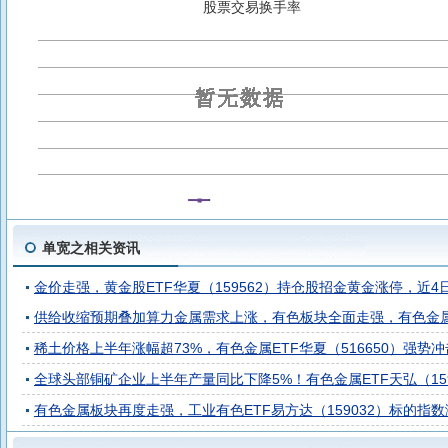
股票交易换手率
华夏中证电网设备主题ETF发起式联接A
华夏中证港股通医疗主
华夏创业板人工智能ETF发起式联接C
华夏创业板人工智能ET
华夏创业板新能源ETF发起式联接A
港股通医疗ETF华夏
创
华夏创业板50ETF发起式联接A
航空航天ETF华夏
华夏上证
创业板人工智能ETF华夏
科创综指ETF华夏
华夏中证石化产
电网设备ETF华夏
半导体设备ETF华夏
有色金属ETF华夏
华夏半导体材料设备ETF联接A
华夏半导体材料设备ETF联接C
单宽之相关资讯
金价走强，黄金股ETF华夏（159562）持仓股招金黄金涨停，近4日
供给收缩预期叠加算力金属需求上涨，有色板块全面走强，有色金属ETF
稀土价格上半年涨幅超73%，有色金属ETF华夏（516650）强
全球头部铜矿企业上半年产量同比下降5%！有色金属ETF天弘（1591
有色金属板块再度走强，工业有色ETF易方达（159032）标的指数