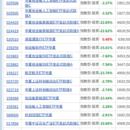
华夏创业板人工智能ETF发起式联
指数型-股票
025506
-3.37%
1951
|
5
接C
华夏创业板人工智能ETF发起式联
指数型-股票
025505
-3.32%
1927
|
5
接A
华夏创业板新能源ETF发起式联接C
指数型-股票
024420
-22.65%
4920
|
5
华夏创业板新能源ETF发起式联接A
指数型-股票
024419
-22.62%
4918
|
5
港股通医疗ETF华夏
指数型-股票
520510
0.40%
639
|
50
创业板软件ETF华夏
指数型-股票
159256
-15.01%
4583
|
5
华夏创业板50ETF发起式联接C
指数型-股票
023883
-7.60%
3453
|
5
华夏创业板50ETF发起式联接A
指数型-股票
023882
-7.56%
3447
|
5
航空航天ETF华夏
指数型-股票
159227
-23.70%
4956
|
5
华夏上证科创板综合ETF联接C
指数型-股票
023720
-2.79%
1632
|
5
华夏上证科创板综合ETF联接A
指数型-股票
023719
-2.74%
1608
|
5
创业板新能源ETF华夏
指数型-股票
159368
-23.44%
4945
|
5
创业板人工智能ETF华夏
指数型-股票
159381
-3.28%
1906
|
5
科创综指ETF华夏
指数型-股票
589000
-2.91%
1692
|
5
华夏中证石化产业ETF发起式联接C
指数型-股票
017856
-10.66%
4068
|
5