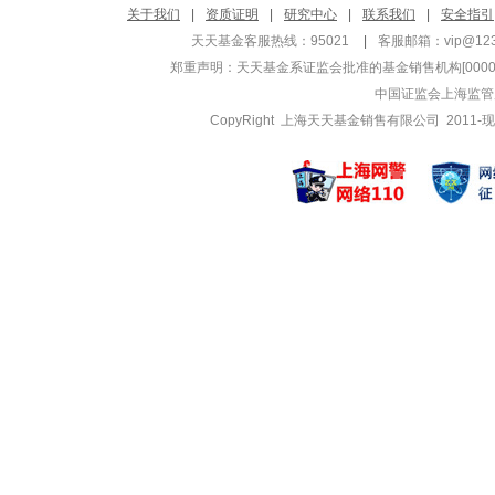
王君正
李湘杰
关于我们
|
资质证明
|
研究中心
|
联系我们
|
安全指引
管理基金
管理基金
天天基金客服热线：95021
|
客服邮箱：
vip@12
华夏回报二号混合
华夏全球股票
郑重声明：
天天基金系证监会批准的基金销售机构[000000
华夏回报混合A
华夏全球科
中国证监会上海监管
华夏回报混合H
华夏全球科
CopyRight 上海天天基金销售有限公司 2011-现
韩丽楠
荣膺
管理基金
管理基金
华夏鼎沛债券A
华夏中证50
华夏鼎沛债券C
华夏中证50
华夏AH经
周飞
张城源
管理基金
管理基金
华夏理财30天债
华夏新锦绣
华夏理财30天债
华夏新锦绣
华夏现金宝货币B
华夏磐利一
林晶
范义
管理基金
管理基金
华夏红利混合
华夏稳享增