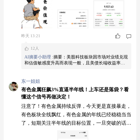
的扰动。美债长端收益率此前已经明显上行，市场
实际上已经对更高利率维持更久、甚至潜在进一步
收紧做过一定程度的定价。 从估值逻辑看，长端
利率上行确实会抬升折现率，对高估值科技股形
昨天 13:21
12人
AI摘要小助理
:
摘要：美股科技板块因市场对业绩兑现
和估值敏感度升高而表现一般，且美债长端收益率上
升对高估值科技股产生压力。不过，全球AI资本开支
扩张的趋势未变。南方信息创新混合C聚焦国产半导体
设备及零部件，受AI及国产替代推动，产业逻辑长期
东一姐姐
不变，投资者可根据风险偏好调整仓位参与。本内容
有色金属狂飙3%直逼半年线！上车还是落袋？看
由小助理生成，点击头像查看更多精彩内容
查看图片
懂这个信号再做决定！
注意了！有色金属持续反弹，今天更是直接暴走，
有色板块全线飘红，有色金属的年线已经稳稳当当
了，短期关注半年线的目标位置，一旦突破的话，
多头趋势挡都挡不住！这板块跌了整整半年多，估
值早就挤干净泡沫了，等于把地板价砸出来了。现