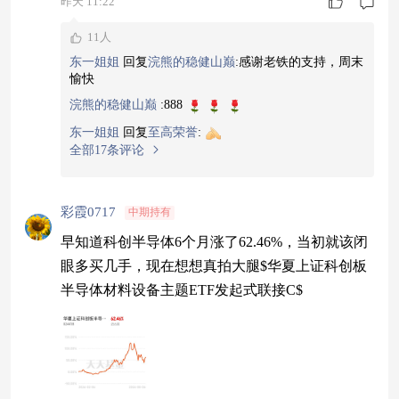
昨天 11:22
11人
东一姐姐
回复
浣熊的稳健山巅
:
感谢老铁的支持，周末
愉快
浣熊的稳健山巅
:
888
东一姐姐
回复
至高荣誉
:
全部17条评论
彩霞0717
中期持有
早知道科创半导体6个月涨了62.46%，当初就该闭
眼多买几手，现在想想真拍大腿$华夏上证科创板
半导体材料设备主题ETF发起式联接C$