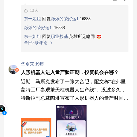
13人
东一姐姐
回复
烁烁的荣好运1
:
16888
烁烁的荣好运1
:
16888
东一姐姐
回复
职业炒基
:
英雄所见略同
全部5条评论
华夏宋老师
人形机器人进入量产验证期，投资机会在哪？
近期，马斯克发布了一张大合照，配文称“在弗里
蒙特工厂参观擎天柱机器人生产线”。没过多久，
特斯拉副总裁陶琳宣布了人形机器人的量产时间
表。目前海外大厂加快量产节奏，国内应用场景持
续拓展，人形机器人产业是否已经迎来真正意义上
的量产元年？今天，宋老师就和大家一起聊聊这条
热门赛道背后的产业逻辑。 说到量产，市场最关