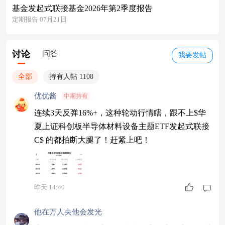
基金发起式联接基金2026年第2季度报告
定期报告 07月21日
讨论
问答
我要发帖
全部
持有人帖 1108
优优酱
中期持有
连续3天反弹16%+，这种轮动行情瞎，跟不上$华
夏上证科创板半导体材料设备主题ETF发起式联接
C$ 的都拍断大腿了！赶紧上吧！
昨天 14:40
他在万人央他会发光