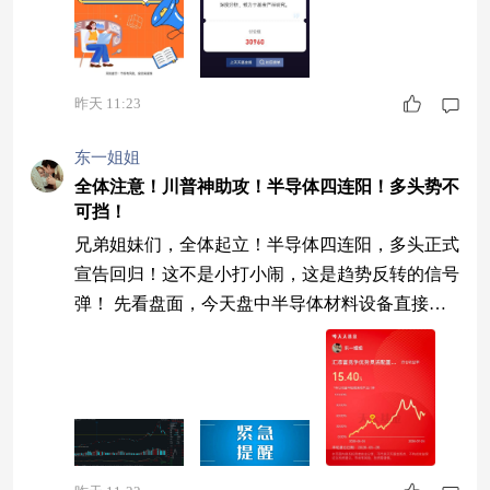
注的仍然是行业龙头特斯拉。2025年受制于供应链
瓶颈，仅完成数百台擎天柱的制造，但是随着供应
链
昨天 11:23
东一姐姐
全体注意！川普神助攻！半导体四连阳！多头势不
可挡！
兄弟姐妹们，全体起立！半导体四连阳，多头正式
宣告回归！这不是小打小闹，这是趋势反转的信号
弹！ 先看盘面，今天盘中半导体材料设备直接怒
涨超3%，日K线强势上穿60日均线压力位，MAC
D拐头金叉就在眼前。懂技术的人都知道，60日线
是中期生命线，一旦站稳，多头趋势彻底打开，前
方目标直指前高！这一波，不是反弹，是王者归来
的主升浪！ 再看消息面，两件大事正在重塑全球
半导体格局。第一件，特朗普8月6日签署行政