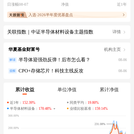
日涨幅08-07
净值
近1年
入选·2026半年度优基盘点
关联指数｜中证半导体材料设备主题指数
详情
华夏基金财富号
机构主页
半导体迎强劲反弹！后市怎么看？
08-06
解读
CPO+存储芯片！科技主线反攻
08-06
提醒
累计收益
单位净值
累计净值
近1年：
152.39%
同类平均：
19.80%
半导体材料设备：
170.48%
业绩比较基准：
159.14%
231.08%