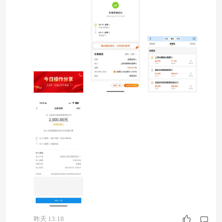
在呢？消息面一浪接一浪——稀土氧化镨钕一个月
暴涨6.4%，刚果金直接把铜精矿出口给禁了，全
球铜价瞬间刷新历史纪录！这不是小打小闹，这是
整个资源端在重新定价！ 兴业证券的研报我都看
了
昨天 13:18