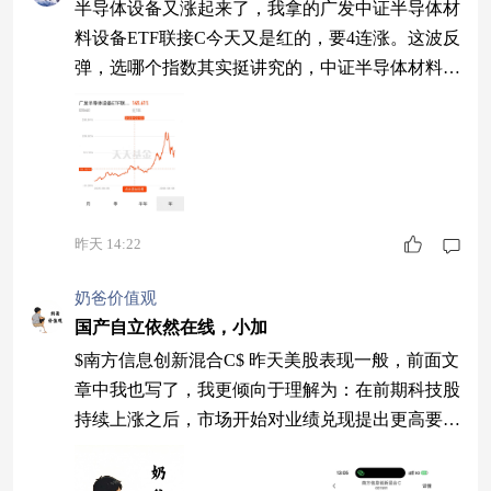
半导体设备又涨起来了，我拿的广发中证半导体材
料设备ETF联接C今天又是红的，要4连涨。这波反
弹，选哪个指数其实挺讲究的，中证半导体材料设
备指数覆盖主板+科创板，能抓到北方华创这类主
板设备龙头，稳中求进。近一年涨了145个点，科
创板的弹性是大，但波动也大，不算今天的话还能
跑赢科创半导体设备不少。广发这只是74亿规模，
同类里最大的，知名度也最高，相比之下还是中证
昨天 14:22
半导体设备性价比更高$广发半导体设备ET
奶爸价值观
国产自立依然在线，小加
$南方信息创新混合C$ 昨天美股表现一般，前面文
章中我也写了，我更倾向于理解为：在前期科技股
持续上涨之后，市场开始对业绩兑现提出更高要
求，估值端的容忍度有所下降。 至于有gov人士提
到9月仍存在加息可能，我认为更多还是情绪层面