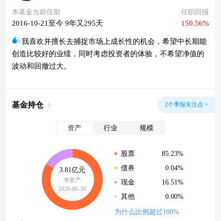
本基金当前任期
任职回报
2016-10-21至今 9年又295天
150.56%
我喜欢并擅长去捕捉市场上成长性的机会，希望中长期能
创造比较好的业绩，同时考虑投资者的体验，不希望净值的
波动和回撤过大。
基金持仓
2个季报关注点 >
资产
行业
规模
85.23%
股票
0.04%
债券
3.81亿元
净资产
16.51%
现金
2026-06-30
0.00%
其他
为什么比例超过100%