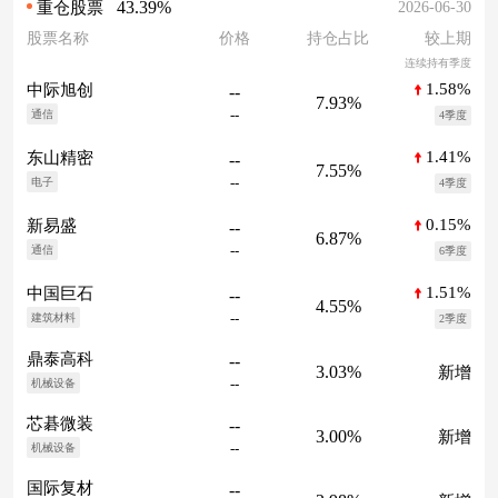
43.39%
2026-06-30
重仓股票
股票名称
价格
持仓占比
较上期
连续持有季度
1.58%
中际旭创
--
7.93%
--
通信
4季度
1.41%
东山精密
--
7.55%
--
电子
4季度
0.15%
新易盛
--
6.87%
--
通信
6季度
1.51%
中国巨石
--
4.55%
--
建筑材料
2季度
鼎泰高科
--
3.03%
新增
--
机械设备
芯碁微装
--
3.00%
新增
--
机械设备
国际复材
--