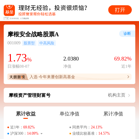
摩根安全战略股票A
诊断
001009
股票型
中高风险
1.73
2.0380
69.82%
%
日涨幅08-07
净值
近1年
入选·今年来屡创新高基金
摩根资产管理财富号
机构主页
累计收益
单位净值
累计净值
近1年：
69.82%
同类平均：
24.13%
沪深300：
14.09%
业绩比较基准：
14.57%