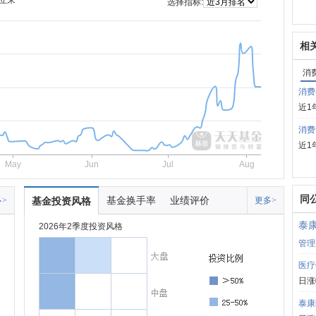
立来
选择指标:
相
消
消费
近1
消费
近1
May
Jun
Jul
Aug
同
基金换手率
业绩评价
>
基金投资风格
更多>
泰
2026年2季度投资风格
管理
医疗
日涨
泰康