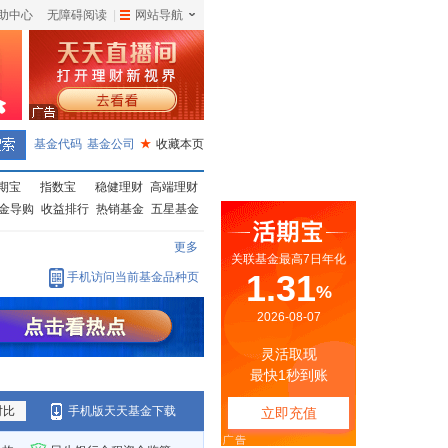
助中心
无障碍阅读
|
网站导航
|
基金代码
基金公司
★
收藏本页
期宝
指数宝
稳健理财
高端理财
金导购
收益排行
热销基金
五星基金
更多
手机访问当前基金品种页
对比
手机版天天基金下载