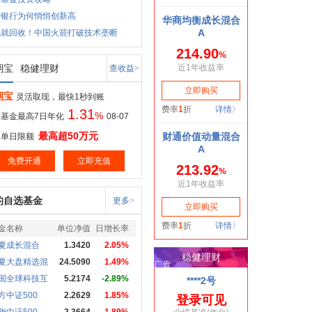
股银行为何悄悄创新高
飞就回收！中国火箭打破技术垄断
期宝
稳健理财
查收益>
期宝
灵活取现，最快1秒到账
1.31
%
基金最高7日年化
08-07
最高超50万元
取单日限额
免费开通
立即充值
的自选基金
更多>
金名称
单位净值
日增长率
夏成长混合
1.3420
2.05%
夏大盘精选混
24.5090
1.49%
国全球科技互
5.2174
-2.89%
方中证500
2.2629
1.85%