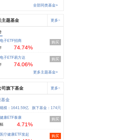
全部同类基金>
关主题基金
更多>
费
电子ETF招商
购买
74.74%
年
电子ETF易方达
购买
74.06%
年
更多主题基金>
公司旗下基金
更多>
康基金
规模：1641.59亿
旗下基金：174只
健康ETF泰康
购买
4.71%
幅
医疗健康ETF发起
购买