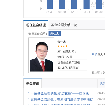
0.3
0
06-30
09-30
12-31
03-31
06-30
基金经理变动一览
现任基金经理
选择基金经理：
宋仁杰
宋仁杰
★★★★
累计任职时间：
登录
后,
6年又327天
现任基金资产规模：
33.18亿(8只基金)
截止至：202
基金资讯
更多
一位基金经理的投资“进化论”——访泰康
06-15
泰康基金陆建巍：在周期与成长交响中捕捉
06-08