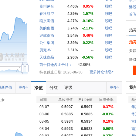
贵州茅台
4.40%
0.05%
股吧
港
春秋航空
4.29%
-1.57%
股吧
首
燕京啤酒
4.27%
-0.16%
股吧
美的集团
3.74%
-2.13%
股吧
活
迎驾贡酒
3.54%
0.46%
股吧
活
公牛集团
3.39%
-0.22%
股吧
贝壳-W
3.31%
--
股吧
关联
天味食品
2.90%
-0.56%
股吧
快
前十持仓占比合计：
42.86%
Aug
更多持仓信息>
持仓截止日期: 2026-06-30
分红
评级
我
最新净值
更多>
净值
更多>
日期
单位净值
累计净值
日增长率
基
立来
08-07
0.5907
0.5907
0.37%
华
08-06
0.5885
0.5885
-0.83%
华
08-05
0.5934
0.5934
0.19%
富
08-04
0.5923
0.5923
-0.90%
南