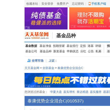
收藏本站
|
安全登录
|
免费开户
忘记密码
|
手机客户端
基金品种
基金数据
基金净值
投顾管家
基金排行
定投
港基
评级
投
基金公司
基金品种
新发基金
申购状态
分红
公告
私募
基
全球市场
上证
：
天天基金网
>
全部基金
>
泰康优势企业混合C
您浏览过的基金：
华夏大盘
嘉实增长
泰达精选
嘉实服务
易基
泰康优势企业混合C
(
010537
)