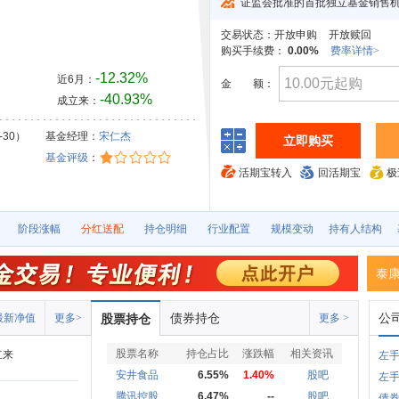
证监会批准的首批独立基金销售
交易状态：
开放申购
开放赎回
购买手续费：
0.00%
费率详情>
-12.32%
近6月：
金
额：
-40.93%
成立来：
-30）
基金经理：
宋仁杰
立即购买
基金评级
：
活期宝转入
回活期宝
极
阶段涨幅
分红送配
持仓明细
行业配置
规模变动
持有人结构
泰
债券持仓
公
最新净值
更多>
股票持仓
更多 >
股票名称
持仓占比
涨跌幅
相关资讯
立来
左手
安井食品
6.55%
1.40%
股吧
左手
腾讯控股
6.47%
--
股吧
债