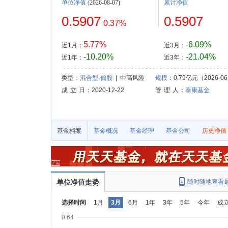
单位净值
(
2026-08-07)
累计净值
0.5907
0.5907
0.37%
5.77%
-6.09%
近1月：
近3月：
-10.20%
-21.04%
近1年：
近3年：
类型：
混合型-偏股
| 中高风险
规模
：0.79亿元（2026-06
成 立 日
：2020-12-22
管 理 人
：
泰康基金
基金档案
基金概况
基金经理
基金公司
历史净值
单位净值走势
随时随地查看
选择时间
1月
3月
6月
1年
3年
5年
今年
成
0.64