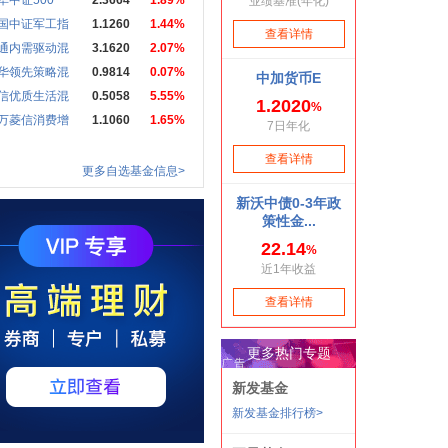
华中证500
2.3664
1.89%
国中证军工指
1.1260
1.44%
通内需驱动混
3.1620
2.07%
华领先策略混
0.9814
0.07%
信优质生活混
0.5058
5.55%
万菱信消费增
1.1060
1.65%
更多自选基金信息>