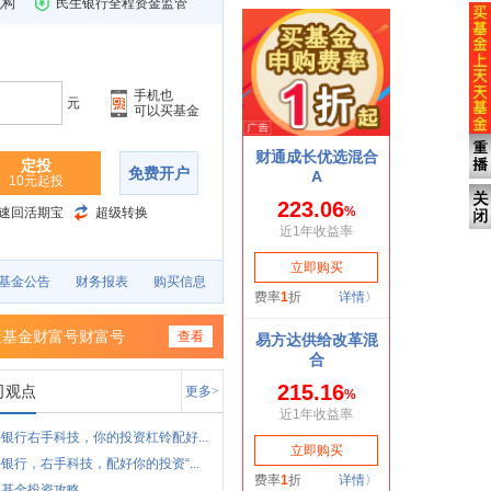
机构
民生银行全程资金监管
手机也
元
可以买基金
定投
免费开户
10元起投
速回活期宝
超级转换
基金公告
财务报表
购买信息
康基金财富号财富号
查看
司观点
更多>
银行右手科技，你的投资杠铃配好...
银行，右手科技，配好你的投资“...
券基金投资攻略