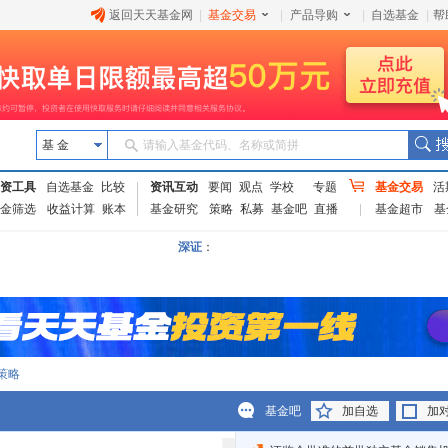
返回天天基金网
|
基金交易
|
产品导购
|
自选基金
|
帮
基 金
请输入基金代码、名称或简拼
资工具
自选基金
比较
资讯互动
要闻
观点
学校
专题
基金交易
活
金筛选
收益计算
账本
基金研究
策略
私募
基金吧
直播
基金超市
基
深证
：
策略
基金吧
加自选
加