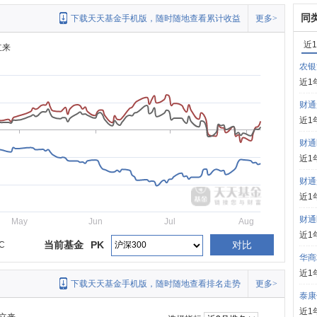
同
下载天天基金手机版，随时随地查看累计收益
更多>
近
立来
农银
近1
财通
近1
财通
近1
财通
近1
财通
May
Jun
Jul
Aug
近1
当前基金
PK
对比
C
华商
近1
下载天天基金手机版，随时随地查看排名走势
更多>
泰康
近1