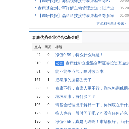
【调研快报】海信视像接待泰康基金等57
06-05
泰康基金刘少军详解主动管理之道：以产业
05-20
【调研快报】晶科科技接待泰康基金等多家
01-30
更多相关基金资讯>
泰康优势企业混合C基金吧
点击
回复
标题
净值0.59，特么什么玩意！
42
0
泰康优势企业混合型证券投资基金20
110
0
公告
能不能争点气，啥时候回本
81
0
把泰康的脸都丢光了
167
1
泰康不行，泰康人更不行，靠忽悠亲戚朋
80
0
垃圾泰康，有何脸面？
85
0
请基金经理出来解释一下，你到底在干什
103
0
换人也有一段时间了吧？咋没有任何起色
125
0
净值0.55，真是无语啊！市场很好，为
130
0