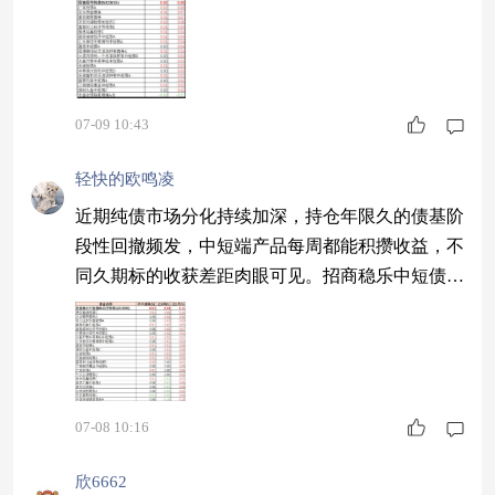
行情拐点真来了？#
07-09 10:43
轻快的欧鸣凌
近期纯债市场分化持续加深，持仓年限久的债基阶
段性回撤频发，中短端产品每周都能积攒收益，不
同久期标的收获差距肉眼可见。招商稳乐中短债 9
0 天持有期 A 近一周涨幅 0.04%，持有九十天后才
能赎回，阻拦频繁交易损耗账面收益，小额中长期
闲置资金适配$招商稳乐中短债90天持有期债券A
$#沪指失守4000点 A股后市怎么看？# "delPicture(e
vent)"/>"event.stopPropag
07-08 10:16
欣6662