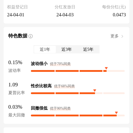
权益登记日
分红发放日
每份分红(元)
24-04-01
24-04-03
0.0473
特色数据
更多
近1年
近3年
近5年
0.15%
波动很小
优于79%同类
波动率
1.09
性价比较高
优于68%同类
夏普比率
0.03%
回撤很低
优于90%同类
最大回撤