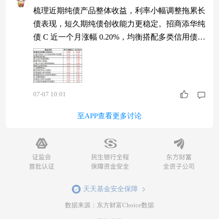
梳理近期纯债产品整体收益，利率小幅调整拖累长
债表现，短久期纯债创收能力更稳定。招商添华纯
债 C 近一个月涨幅 0.20%，均衡搭配多类信用债分
散风险，不用频繁操作，闲钱放置省心省力。 $招
商添华纯债C$ #“韬定律”V2发布 芯片产业链迎新
机遇#
07-07 10:01
至APP查看更多讨论
天天基金安全保障
数据来源：东方财富Choice数据