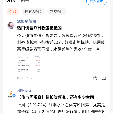
讨论
问答
我要发帖
全部
持有人帖 1
精华帖 4
烧仙草姐姐
热门债基昨日收蛋稳稳的
今天债市国债期货走强，超长端合约涨幅更突出。
利率债长端下行接近3BP，短端走势抗跌。信用债
高等级券表现不错，永赢邦利昨天收4个蛋，今年
以来收332个蛋，长期业绩稳健。 $湘财久盈中短
债C$昨天收1个蛋 $国泰信瑞纯债债券$昨天收0 #
美拟限制中国IDC设备 遭一系列反制#
昨天 12:12
湘财基金
【债市周观察】超长债领涨，还有多少空间
上周（7.20-7.24）利率水平总体有所回落，尤其是
超长端出现了久违的利差压缩行情，期限利差有所