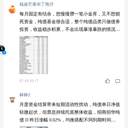
钱途芒果布丁熊仔
每月固定有结余，想慢慢攒一笔小金库，又不想锁
死资金，纯债基金很合适，整个纯债品类只做债券
投资，收益稳步积累，不会出现暴涨暴跌的情况。
招商招华纯债 D 近一月涨幅 0.19%，小额持续投
入，不知不觉就能攒下不少额外收益。$招商招华
纯债D$ #科技上攻助力指数重回4000点#
07-10 10:17
林林Z
月度资金结算带来短期流动性扰动，纯债单日净值
轻微起伏，但票息持续托底整体收益，招商招华纯
债 D 昨日涨幅 0.02%，均衡搭配不同到期时间债
券，弱化短期资金扰动影响。 #港股科技股大爆发