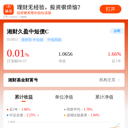
湘财久盈中短债C
诊断
010811
债券型-中短债
中低风险
0.01
1.0656
1.66%
%
日涨幅08-07
净值
近1年
湘财基金财富号
机构主页
累计收益
单位净值
累计净值
近1年：
1.66%
同类平均：
1.79%
中证全债：
2.25%
业绩比较基准：
1.94%