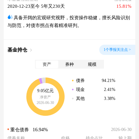
2020-12-23至今 5年又230天
15.81%
具备开阔的宏观研究视野，投资操作稳健，擅长风险识别
与防范，对债市拐点有着精准研判。
基金持仓
1个季报关注点 >
资产
券种
规模
94.21%
债券
2.41%
现金
9.05亿元
净资产
3.38%
其他
2026-06-30
16.94%
2026-06-30
重仓债券
债券名称
价格
持仓占比
较上期