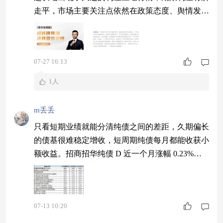
走平，市场主要关注点依然在政策态度、舆情发酵
和资金面之上。 从短端利率来看，资金利率在税
期中表现稳健，维持窄幅震荡；关键国债利率则继
续与政策利率保持倒挂的状态；整体符合我们前期
07-27 16:13
的看法，短期而言，继续保持窄幅波动的可能性更
大。 从长端利率来看，市场利率明显回落，其中
1人
超长端回落幅度较大，我们考虑与风险资产
m丢丢
只看短期业绩就能分清纯债之间的差距，久期偏长
的债基很难稳定增收，短周期纯债每月都能收获小
额收益。招商招华纯债 D 近一个月涨幅 0.23%，
账面变化幅度不大，普通人短期存放闲钱，不用时
刻焦虑账面出现下滑。$招商招华纯债D$ #下半年
你更看好哪些投资主线？#
07-13 10:20