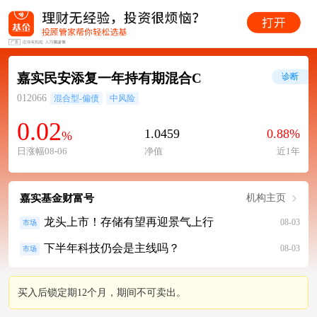
嘉实民安添复一年持有期混合C
诊断
012066
混合型-偏债
中风险
0.02
1.0459
0.88%
%
日涨幅08-06
净值
近1年
嘉实基金财富号
机构主页
龙头上市！存储有望再迎景气上行
08-03
市场
下半年科技仍会是主线吗？
08-03
市场
买入后锁定期12个月，期间不可卖出。