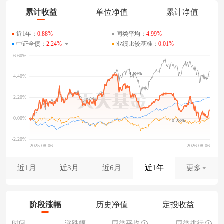
累计收益
单位净值
累计净值
近1年：
0.88%
同类平均：
4.99%
中证全债：
2.24%
业绩比较基准：
0.01%
4.69%
-0.28%
近1月
近3月
近6月
近1年
更多
阶段涨幅
历史净值
定投收益
时间
涨跌幅
同类平均
同类排行