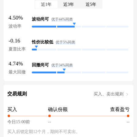
近1年
近3年
近5年
4.50%
波动尚可
优于44%同类
波动率
-0.16
性价比较低
优于5%同类
夏普比率
4.74%
回撤尚可
优于34%同类
最大回撤
交易规则
买入、卖出规则
买入
确认份额
查看盈亏
今日15:00前
--
--
买入后锁定期12个月，期间不可卖出。