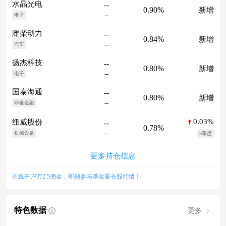
水晶光电
--
0.90%
新增
--
电子
潍柴动力
--
0.84%
新增
--
汽车
扬杰科技
--
0.80%
新增
--
电子
国泰海通
--
0.80%
新增
--
非银金融
0.03%
纽威股份
--
0.78%
--
机械设备
3季度
更多持仓信息
在线开户万2.5佣金，即刻参与基金重仓股行情！
特色数据
更多