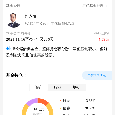
基金经理
历任基金经理
胡永青
从业14年又96天 年化回报4.72%
本基金当前任期
任职回报
2021-11-16至今 4年又266天
4.59%
擅长偏债类基金。整体持仓较分散，净值波动较小。偏好
盈利能力高且估值高的股票。
基金持仓
3个季报关注点 >
资产
行业
规模
13.36%
股票
78.56%
债券
1.14亿元
净资产