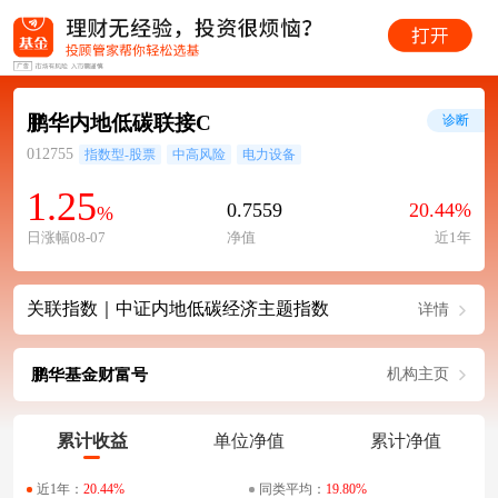
鹏华内地低碳联接C
诊断
012755
指数型-股票
中高风险
电力设备
1.25
0.7559
20.44%
%
日涨幅08-07
净值
近1年
关联指数｜中证内地低碳经济主题指数
详情
鹏华基金财富号
机构主页
累计收益
单位净值
累计净值
近1年：
20.44%
同类平均：
19.80%