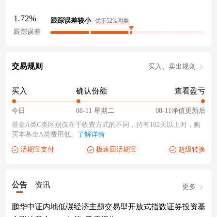
1.72%
跟踪误差较小
优于52%同类
跟踪误差
交易规则
买入、卖出规则
买入
确认份额
查看盈亏
今日
08-11 星期二
08-11净值更新后
基金A类C类区别仅在于收费方式的不同，持有182天以上时，购
买本基金A类费用低。
了解详情
活期宝支付
极速回活期宝
超级转换
公告
资讯
更多
鹏华中证内地低碳经济主题交易型开放式指数证券投资基