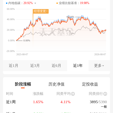
内地低碳：
20.92%
业绩比较基准：
19.98%
45.14%
0.00%
近1月
近3月
近6月
近1年
更多
阶段涨幅
历史净值
定投收益
时间
涨跌幅
同类平均
同类排行
近1周
1.65%
4.11%
3895
/5390
一般