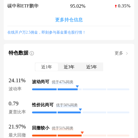
95.02%
碳中和ETF鹏华
0.35%
更多持仓信息
在线开户万2.5佣金，即刻参与基金重仓股行情！
特色数据
更多
近1年
近3年
近5年
24.11%
波动尚可
优于47%同类
波动率
0.79
性价比尚可
优于50%同类
夏普比率
21.97%
回撤较小
优于51%同类
最大回撤