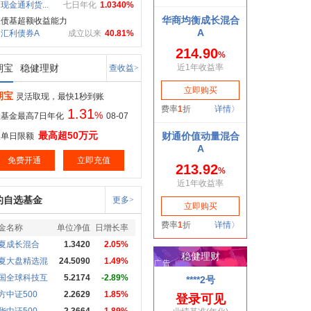
现金通利货...
七日年化
1.0340%
级债基超额收益能力
汇利债券A
成立以来
40.81%
期宝
稳健理财
查收益>
期宝
灵活取现，最快1秒到账
1.31
%
基金最高7日年化
08-07
最高超50万元
取单日限额
免费开通
立即充值
的自选基金
更多>
金名称
单位净值
日增长率
夏成长混合
1.3420
2.05%
夏大盘精选混
24.5090
1.49%
国全球科技互
5.2174
-2.89%
方中证500
2.2629
1.85%