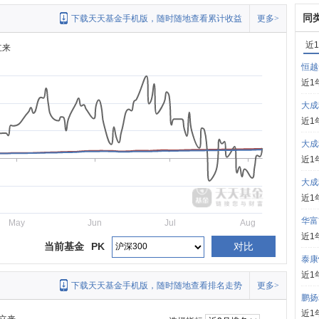
同
下载天天基金手机版，随时随地查看累计收益
更多>
近
立来
恒越
近1
大成
近1
大成
近1
大成
近1
华富
May
Jun
Jul
Aug
近1
当前基金
PK
对比
泰康
近1
下载天天基金手机版，随时随地查看排名走势
更多>
鹏扬
近1