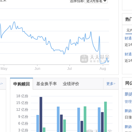
立来
选择指标:
热
元
财通
近1
财通
近1
May
Jun
Jul
Aug
同
基金换手率
业绩评价
>
申购赎回
更多>
鹏
18 亿份
管理
15 亿份
12 亿份
鹏扬
9 亿份
日涨
6 亿份
鹏扬
3 亿份