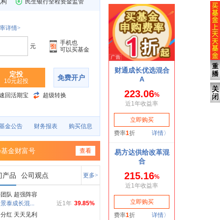
机构
民生银行全程资金监管
率详情>
手机也
元
可以买基金
定投
免费开户
10元起投
速回活期宝
超级转换
基金公告
财务报表
购买信息
扬基金财富号
查看
门产品
公司观点
更多>
团队 超强阵容
景泰成长混...
近1年
39.85%
分红 天天见利