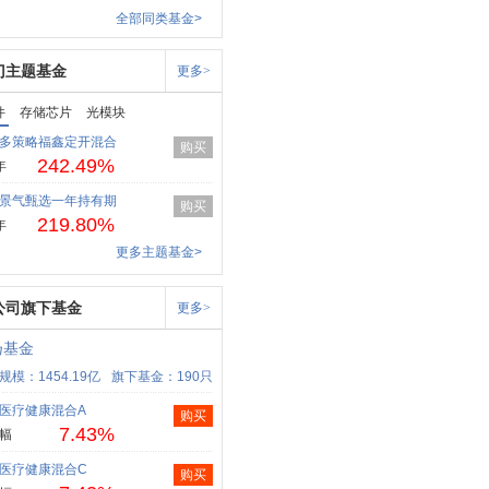
全部同类基金>
门主题基金
更多>
件
存储芯片
光模块
多策略福鑫定开混合
购买
242.49%
年
景气甄选一年持有期
购买
219.80%
年
更多主题基金>
公司旗下基金
更多>
扬基金
规模：1454.19亿
旗下基金：190只
医疗健康混合A
购买
7.43%
幅
医疗健康混合C
购买