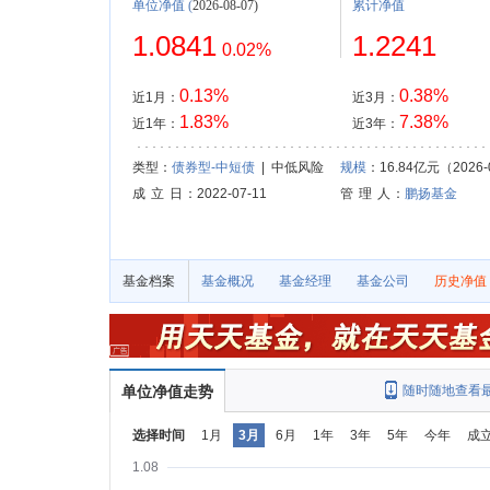
单位净值
(
2026-08-07)
累计净值
1.0841
1.2241
0.02%
0.13%
0.38%
近1月：
近3月：
1.83%
7.38%
近1年：
近3年：
类型：
债券型-中短债
| 中低风险
规模
：16.84亿元（2026-
成 立 日
：2022-07-11
管 理 人
：
鹏扬基金
基金档案
基金概况
基金经理
基金公司
历史净值
单位净值走势
随时随地查看
选择时间
1月
3月
6月
1年
3年
5年
今年
成
1.08