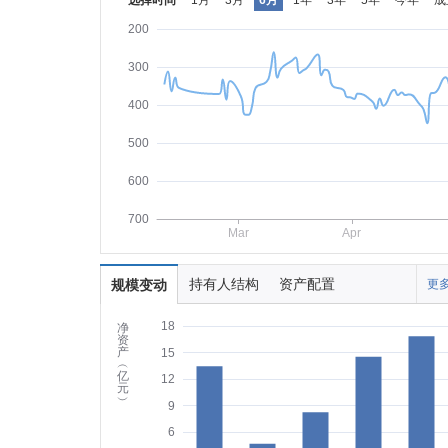
选择时间
1月
3月
6月
1年
3年
5年
今年
成
200
300
400
500
600
700
Mar
Apr
持有人结构
资产配置
规模变动
更多
18
净
资
产
15
︵
亿
12
元
︶
9
6