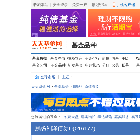
收藏本站
|
安全登录
|
免费开户
忘记密码
|
手机客户端
基金品种
基金数据
基金净值
投顾管家
基金排行
定投
港基
评级
投
基金公司
基金品种
新发基金
申购状态
分红
公告
私募
基
全球市场
上证
：
天天基金网
>
全部基金
>
鹏扬利泽债券D
您浏览过的基金：
华夏大盘
嘉实增长
泰达精选
嘉实服务
易基
鹏扬利泽债券D
(
016172
)