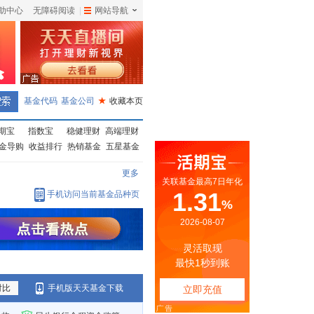
助中心
无障碍阅读
|
网站导航
|
基金代码
基金公司
★
收藏本页
期宝
指数宝
稳健理财
高端理财
金导购
收益排行
热销基金
五星基金
更多
手机访问当前基金品种页
对比
手机版天天基金下载