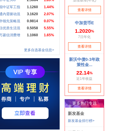
华中证500
2.3664
1.89%
国中证军工指
1.1260
1.44%
通内需驱动混
3.1620
2.07%
华领先策略混
0.9814
0.07%
信优质生活混
0.5058
5.55%
万菱信消费增
1.1060
1.65%
更多自选基金信息>