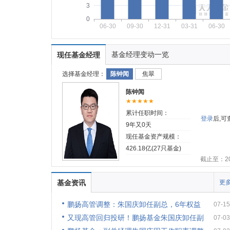
3
0
06-30
09-30
12-31
03-31
06-30
基金经理变动一览
现任基金经理
选择基金经理：
陈钟闻
焦翠
陈钟闻
★★★★★
累计任职时间：
登录
后,
9年又0天
现任基金资产规模：
426.18亿(27只基金)
截止至：202
基金资讯
更多
鹏扬高管调整：朱国庆卸任副总，6年权益
07-15
又现高管回归投研！鹏扬基金朱国庆卸任副
07-03