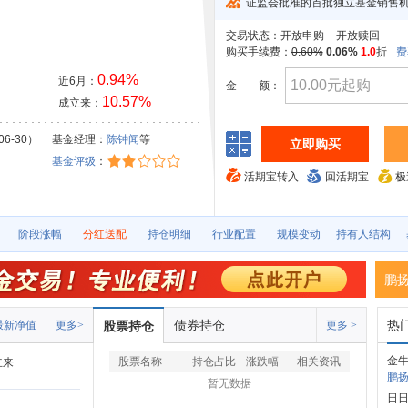
证监会批准的首批独立基金销售
交易状态：
开放申购
开放赎回
购买手续费：
0.60%
0.06%
1.0
折
费
0.94%
近6月：
金
额：
10.57%
成立来：
06-30）
基金经理：
陈钟闻
等
立即购买
基金评级
：
活期宝转入
回活期宝
极
阶段涨幅
分红送配
持仓明细
行业配置
规模变动
持有人结构
鹏
债券持仓
热
最新净值
更多>
股票持仓
更多 >
金牛
股票名称
持仓占比
涨跌幅
相关资讯
立来
鹏扬
暂无数据
日日