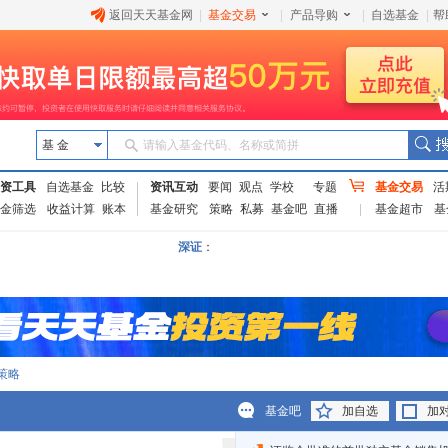
返回天天基金网
|
基金交易
|
产品导购
|
自选基金
|
帮
基 金
请输入基金代码、名称或简拼
资工具
自选基金
比较
资讯互动
要闻
观点
学校
专题
基金交易
活
金筛选
收益计算
账本
基金研究
策略
私募
基金吧
直播
基金超市
基
深证
：
策略
基金吧
加自选
加