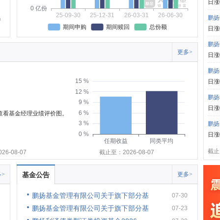
日涨
0 亿份
25-09-30
25-12-31
26-03-31
26-06-30
鹏扬
期间申购
期间赎回
总份额
日涨
鹏扬
更多>
日涨
鹏扬
15 %
日涨
12 %
鹏扬
9 %
日涨
6 %
可查看基金经理业绩评价图。
3 %
鹏扬
0 %
日涨
任期收益
同类平均
截止:
6-08-07
截止至：2026-08-07
>
基金公告
更多>
鹏扬基金管理有限公司关于旗下部分基
07-30
鹏扬基金管理有限公司关于旗下部分基
07-23