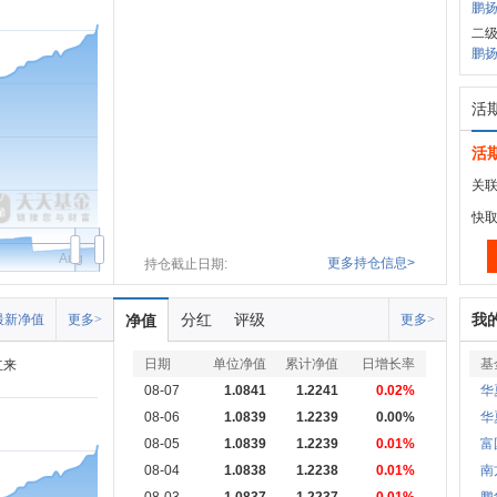
鹏扬
二
鹏扬
活
活
关联
快
Aug
更多持仓信息>
持仓截止日期:
分红
评级
我
最新净值
更多>
净值
更多>
日期
单位净值
累计净值
日增长率
基
立来
08-07
1.0841
1.2241
0.02%
华
08-06
1.0839
1.2239
0.00%
华
08-05
1.0839
1.2239
0.01%
富
08-04
1.0838
1.2238
0.01%
南