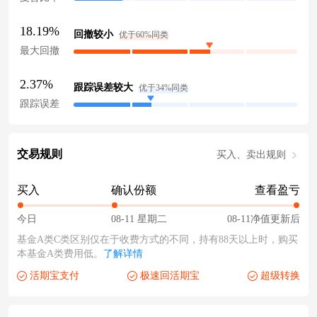
18.19%
回撤较小
优于60%同类
最大回撤
2.37%
跟踪误差较大
优于34%同类
跟踪误差
交易规则
买入、卖出规则
买入
确认份额
查看盈亏
今日
08-11 星期二
08-11净值更新后
基金A类C类区别仅在于收费方式的不同，持有88天以上时，购买
本基金A类费用低。
了解详情
活期宝支付
极速回活期宝
超级转换