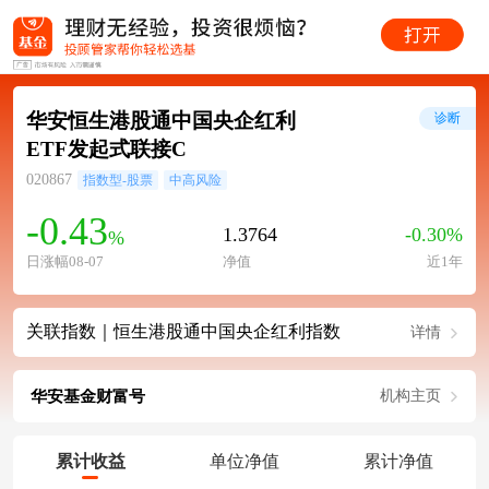
华安恒生港股通中国央企红利
诊断
ETF发起式联接C
020867
指数型-股票
中高风险
-0.43
1.3764
-0.30%
%
日涨幅08-07
净值
近1年
关联指数｜恒生港股通中国央企红利指数
详情
华安基金财富号
机构主页
累计收益
单位净值
累计净值