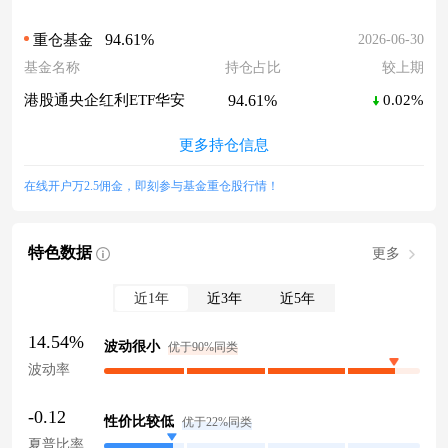
94.61%
2026-06-30
重仓基金
基金名称
持仓占比
较上期
94.61%
港股通央企红利ETF华安
0.02%
更多持仓信息
在线开户万2.5佣金，即刻参与基金重仓股行情！
特色数据
更多
近1年
近3年
近5年
14.54%
波动很小
优于90%同类
波动率
-0.12
性价比较低
优于22%同类
夏普比率