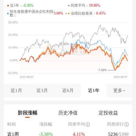
近1年：
-0.30%
同类平均：
19.80%
恒生港股通中国央企红利指
3.69%
业绩比较基准：
0.45%
数：
12.85%
-7.68%
近1月
近3月
近6月
近1年
更多
阶段涨幅
历史净值
定投收益
时间
涨跌幅
同类平均
同类排行
近1周
-3.38%
4.11%
5236
/5390