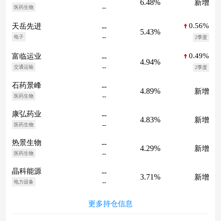
6.48%
新增
--
医药生物
0.56%
天岳先进
--
5.43%
--
电子
2季度
0.49%
富临运业
--
4.94%
--
交通运输
2季度
石药景峰
--
4.89%
新增
--
医药生物
康弘药业
--
4.83%
新增
--
医药生物
热景生物
--
4.29%
新增
--
医药生物
晶科能源
--
3.71%
新增
--
电力设备
更多持仓信息