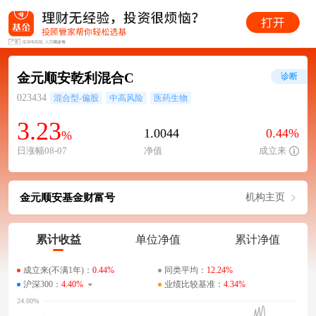
金元顺安乾利混合C
诊断
023434
混合型-偏股
中高风险
医药生物
3.23
1.0044
0.44%
%
日涨幅08-07
净值
成立来
金元顺安基金财富号
机构主页
累计收益
单位净值
累计净值
成立来(不满1年)：
0.44%
同类平均：
12.24%
沪深300：
4.40%
业绩比较基准：
4.34%