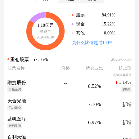
84.91%
股票
15.22%
现金
1.18亿元
净资产
0.00%
其他
2026-06-30
为什么比例超过100%
57.16%
2026-06-30
重仓股票
股票名称
价格
持仓占比
较上期
连续持有季度
1.14%
融捷股份
--
8.52%
--
有色金属
3季度
天合光能
--
7.10%
新增
--
电力设备
蓝帆医疗
--
6.97%
新增
--
医药生物
百利天恒
--