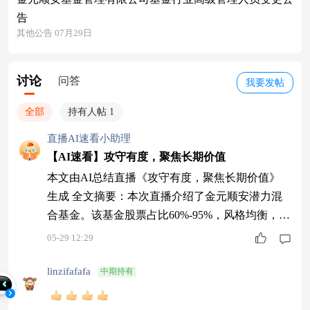
告
其他公告 07月29日
讨论
问答
我要发帖
全部
持有人帖 1
直播AI速看小助理
【AI速看】攻守有度，聚焦长期价值
本文由AI总结直播《攻守有度，聚焦长期价值》
生成 全文摘要：本次直播介绍了金元顺安潜力混
合基金。该基金股票占比60%-95%，风格均衡，聚
焦长期价值和高景气赛道；强调风险控制，通过动
05-29 12:29
态调整控制回撤。投资策略上，采用择优均衡逆向
思路，关注商业模式和竞争优势；债券部分稳健配
linzifafafa
中期持有
置，股票优选核心竞争力公司。嘉宾分析了当前经
济形势，指出科技创新和扩大内需为重点方向。最