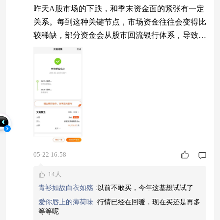
昨天A股市场的下跌，和季末资金面的紧张有一定
关系。每到这种关键节点，市场资金往往会变得比
较稀缺，部分资金会从股市回流银行体系，导致市
场流动性承压。这种资金层面的波动虽然通常是阶
段性的，但在当下这个敏感的点位，很容易被市场
放大解读，引发指数的调整。对于手里拿着大量权
益基金的投资者来说，这种调整确实挺磨人的。这
时候，其实可以考虑把一部分资金挪到固收+产品
里。它不像权益基金那样大起大落，也不像纯债那
样收
05-22 16:58
14人
青衫如故白衣如殇
:
以前不敢买，今年这基想试试了
爱你唇上的薄荷味
:
行情已经在回暖，现在买还是再多
等等呢