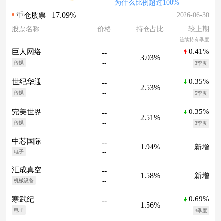
为什么比例超过100%
17.09%
2026-06-30
重仓股票
股票名称
价格
持仓占比
较上期
连续持有季度
0.41%
巨人网络
--
3.03%
--
传媒
3季度
0.35%
世纪华通
--
2.53%
--
传媒
5季度
0.35%
完美世界
--
2.51%
--
传媒
3季度
中芯国际
--
1.94%
新增
--
电子
汇成真空
--
1.58%
新增
--
机械设备
0.69%
寒武纪
--
1.56%
--
电子
3季度