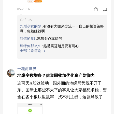
05-26 16:55
15人
九后少女的梦
:
有没有大咖来交流一下自己的投资策略
啊，急着赚钱啊
想你的夜i
:
就想买点靠谱的
羁绊你那么久
:
越是震荡越是要有耐心
全部12条评论
一花两世界
地缘变数增多？借道固收加优化资产防御力
这两天A股这波动，跟外面的地缘局势脱不开干
系。国际上那些不太平的事儿让大家都想求稳，资
金在各个板块里乱窜，找不到主线，这就导致了不
管是成长还是价值，动不动就一起挨锤。这种情绪
化的市场，光靠选股很难躲过去，权益类基金的压