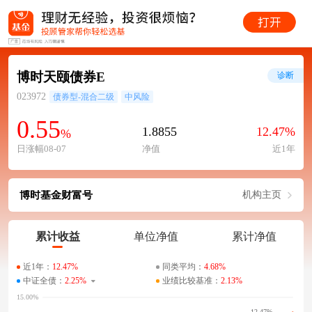
博时天颐债券E
诊断
023972
债券型-混合二级
中风险
0.55
1.8855
12.47%
%
日涨幅08-07
净值
近1年
博时基金财富号
机构主页
累计收益
单位净值
累计净值
近1年：
12.47%
同类平均：
4.68%
中证全债：
2.25%
业绩比较基准：
2.13%
12.47%