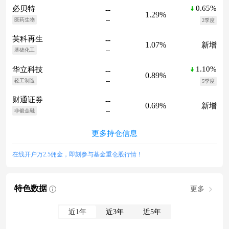
0.65%
必贝特
--
1.29%
--
医药生物
2季度
英科再生
--
1.07%
新增
--
基础化工
1.10%
华立科技
--
0.89%
--
轻工制造
5季度
财通证券
--
0.69%
新增
--
非银金融
更多持仓信息
在线开户万2.5佣金，即刻参与基金重仓股行情！
特色数据
更多
近1年
近3年
近5年