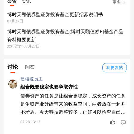
公告
资讯
更多
博时天颐债券型证券投资基金更新招募说明书
07月27日
博时天颐债券型证券投资基金(博时天颐债券E)基金产品
资料概要更新
发行运作 07月27日
讨论
问答
我要发帖
硬核姬员工
组合既要稳定也要争取弹性
债券资产的任务是让组合更稳定，成长资产的任务
是争取产业升级带来的收益空间，两者放在一起并
不矛盾。今天科技调整较多，正好可以检查自己的
组合是否过于单一，以及能承受多少成长波动。红
07-28 13:12
土创新新科技股票A(006265)近三年收益229.76%，