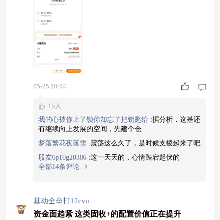
力确实大。咱们得重新审视下手里的牌，适当加点
固收加产品。固收加的好处就是不完全靠股市吃
饭，它有债券这个安全垫托着，配合一点权益的弹
性，整个组合就更有韧性。股市跌的时候，债券收
益能对冲
05-25 20:04
15人
我的心被你上了锁你却忘了把钥匙给
:
据分析，这基还
有继续向上发展的空间，先建个仓
梦落繁花夜落雪
:
震荡这么久了，是时候支棱起来了吧
股友6p10g20386
:
这一天天的，心情跌宕起伏的
全部14条评论
基动全垒打12cvu
资金面趋紧 这类固收+的配置价值正在提升