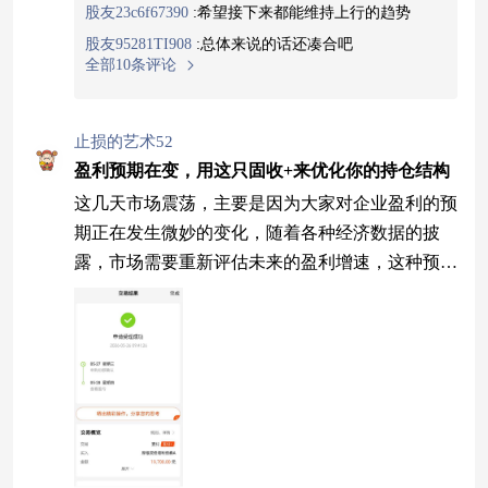
股友23c6f67390
:
希望接下来都能维持上行的趋势
股友95281TI908
:
总体来说的话还凑合吧
全部10条评论
止损的艺术52
盈利预期在变，用这只固收+来优化你的持仓结构
这几天市场震荡，主要是因为大家对企业盈利的预
期正在发生微妙的变化，随着各种经济数据的披
露，市场需要重新评估未来的盈利增速，这种预期
修正的过程往往伴随着股价的波动。当大家都变得
谨慎的时候，指数就很难有大的起色，更多的是在
区间里反复震荡。这种行情下，如果你还满仓权益
基金，可能会面临比较大的回撤风险。不如趁着震
荡，调整一下持仓结构，把一部分资金挪到固收
+产品里去。固收+的魅力在于它不依赖单一资产
的涨跌，