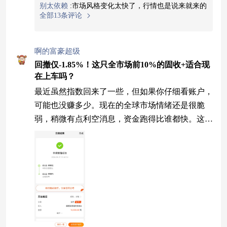
别太依赖
:
市场风格变化太快了，行情也是说来就来的
全部13条评论
啊的富豪超级
回撤仅-1.85%！这只全市场前10%的固收+适合现
在上车吗？
最近虽然指数回来了一些，但如果你仔细看账户，
可能也没赚多少。现在的全球市场情绪还是很脆
弱，稍微有点利空消息，资金跑得比谁都快。这背
后的原因是多方面的，全球经济环境复杂，导致大
家对未来的预期都比较保守，这种情绪传导到A
股，就是成交量上不去，反弹也走不远。对于咱们
普通投资者来说，这种行情里频繁操作权益基金很
容易吃面。这时候，固收+策略就显得很有必要
了。它不像纯股基那样大起大落，大部分资产买债
券，先求个