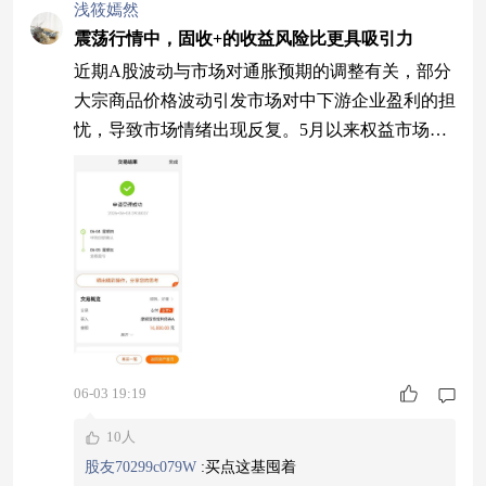
同类排名8/825，长期结果比较亮眼。愿意增加科
浅筱嫣然
技配置的，可以从小比例开始分批布局。
震荡行情中，固收+的收益风险比更具吸引力
近期A股波动与市场对通胀预期的调整有关，部分
大宗商品价格波动引发市场对中下游企业盈利的担
忧，导致市场情绪出现反复。5月以来权益市场整
体表现弱于含权固收+品种，这类产品在股市承压
时可通过债券部分贡献收益，平衡组合波动。近期
债市多头情绪持续升温，长端、超长端收益率接连
突破关键点位。债市走强的驱动因素不仅是流动性
宽松，还与基本面预期调整、信贷需求偏弱、配置
需求上升有关。随着票据利率持续下行、资金面跨
月保
06-03 19:19
10人
股友70299c079W
:
买点这基囤着