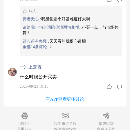
的流动产生影响，进而传导至国内风险资产的定
14人
价，加剧了短期市场的波动。当前环境下，单纯依
拥者无心
:
我感觉选个好基难度好大啊
赖权益产品可能面临较大的净值起伏，而纯债产品
请给我一句台词陪你演两情相悦
:
小买一点，与市场共
的收益弹性又显不足，固收+类产品恰好填补了这
舞！
一空白。这类产品以债券资产为底仓，提供相对稳
进步得有多慢
:
天天看的我提心吊胆
定的票
全部14条评论
一冲上云霄
什么时候公开买卖
2025-09-23 10:15
至APP查看更多讨论