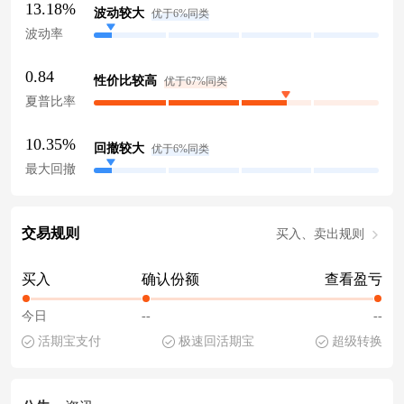
13.18%
波动较大
优于6%同类
波动率
0.84
性价比较高
优于67%同类
夏普比率
10.35%
回撤较大
优于6%同类
最大回撤
交易规则
买入、卖出规则
买入
确认份额
查看盈亏
今日
--
--
活期宝支付
极速回活期宝
超级转换