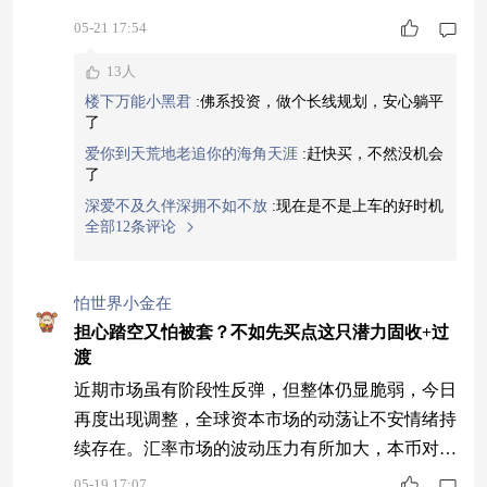
05-21 17:54
13人
楼下万能小黑君
:
佛系投资，做个长线规划，安心躺平
了
爱你到天荒地老追你的海角天涯
:
赶快买，不然没机会
了
深爱不及久伴深拥不如不放
:
现在是不是上车的好时机
全部12条评论
怕世界小金在
担心踏空又怕被套？不如先买点这只潜力固收+过
渡
近期市场虽有阶段性反弹，但整体仍显脆弱，今日
再度出现调整，全球资本市场的动荡让不安情绪持
续存在。汇率市场的波动压力有所加大，本币对主
要货币的汇率出现小幅波动，这种波动对跨境资金
05-19 17:07