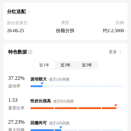
分红送配
类型
比例
拆分折算日
份额分拆
约1:2.5000
26-06-25
特色数据
更多
近1年
近3年
近5年
37.22%
波动较大
优于13%同类
波动率
1.53
性价比很高
优于91%同类
夏普比率
27.23%
回撤尚可
优于33%同类
最大回撤