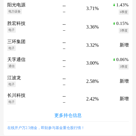
1.43%
阳光电源
--
3.71%
--
电力设备
6季度
0.15%
胜宏科技
--
3.36%
--
电子
5季度
三环集团
--
3.32%
新增
--
电子
0.06%
天孚通信
--
3.00%
--
通信
3季度
江波龙
--
2.58%
新增
--
电子
长川科技
--
2.42%
新增
--
电子
更多持仓信息
在线开户万2.5佣金，即刻参与基金重仓股行情！