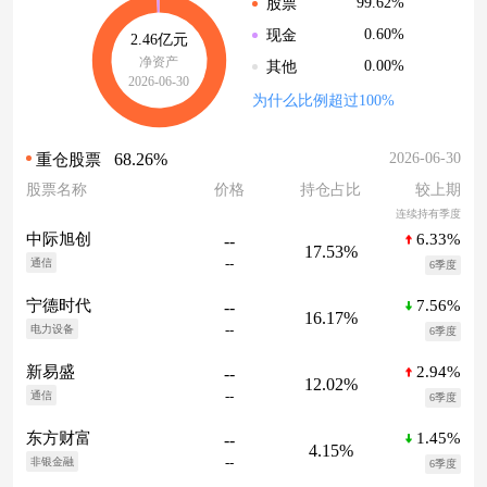
99.62%
股票
0.60%
现金
2.46亿元
净资产
0.00%
其他
2026-06-30
为什么比例超过100%
68.26%
2026-06-30
重仓股票
股票名称
价格
持仓占比
较上期
连续持有季度
6.33%
中际旭创
--
17.53%
--
通信
6季度
7.56%
宁德时代
--
16.17%
--
电力设备
6季度
2.94%
新易盛
--
12.02%
--
通信
6季度
1.45%
东方财富
--
4.15%
--
非银金融
6季度