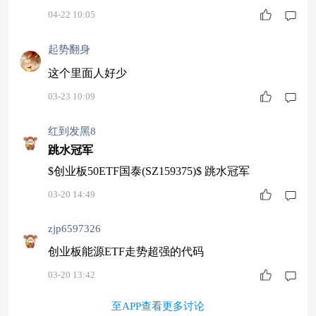
01753)，近一年涨幅高达265%，同类排名前1%。
04-22 10:05
它的仓位紧跟先进制造和AI风口，攻击力极强。
趁这两天盘整分批建仓，舒服吃大肉。
起势翻身
这个里面人好少
03-23 10:09
红到发黑8
跳水冠军
$创业板50ETF国泰(SZ159375)$ 跳水冠军
03-20 14:49
zjp6597326
创业板能源ETF走势超强的代码
03-20 13:42
至APP查看更多讨论