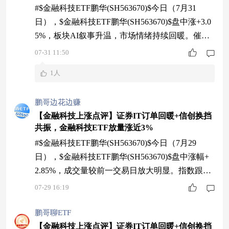
#$金融科技ETF鹏华(SH563670)$今日（7月31
日），$金融科技ETF鹏华(SH563670)$盘中涨+3.0
5%，板块AI叙事升温，市场情绪持续回暖。催化
一：AI商业化闭环加速形成，云与应用共振微软
07-31 11:50
最新财报披露，Azure及云服务收入同比增长4
1人
3%，365 Copilot付费席位环比增长50%、突破3000
万席，运营现金流同比+30%。AI投入或将开始转
鹏哥边花边赚
化为实实在在的业绩增量，云厂商同
【金融科技上涨点评】证券IT订单回暖+信创换挡
共振，金融科技ETF放量涨近3%
#$金融科技ETF鹏华(SH563670)$今日（7月29
日），$金融科技ETF鹏华(SH563670)$盘中涨幅+
2.85%，成交量较前一交易日放大明显。指数跟踪
的中证金融科技主题指数成分股多数上涨，板块情
07-29 16:19
绪回暖。催化一：证券IT需求正式回暖，订单增速
回归双位数据天风计算机团队最新研报，牛市环境
鹏哥聊ETF
下券商经营改善，证券IT厂商订单均出现不同程度
【金融科技上涨点评】证券IT订单回暖+信创换挡