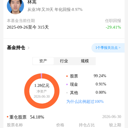
林嵩
从业3年又39天 年化回报-8.97%
本基金当前任期
任职回报
2025-09-26至今 315天
-29.41%
基金持仓
1个季报关注点 >
资产
行业
规模
99.24%
股票
0.91%
现金
1.28亿元
净资产
0.00%
其他
2026-06-30
为什么比例超过100%
54.18%
2026-06-30
重仓股票
股票名称
价格
持仓占比
较上期