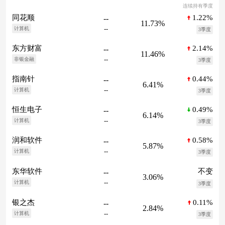
连续持有季度
1.22%
同花顺
--
11.73%
--
计算机
3季度
2.14%
东方财富
--
11.46%
--
非银金融
3季度
0.44%
指南针
--
6.41%
--
计算机
3季度
0.49%
恒生电子
--
6.14%
--
计算机
3季度
0.58%
润和软件
--
5.87%
--
计算机
3季度
不变
东华软件
--
3.06%
--
计算机
3季度
0.11%
银之杰
--
2.84%
--
计算机
3季度