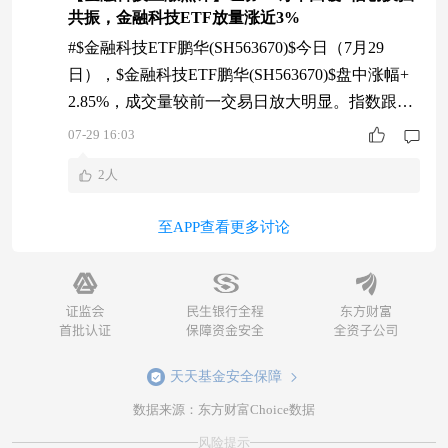
共振，金融科技ETF放量涨近3%
修复，头三家公司订单增速普遍恢复至10%-30%
以上，
#$金融科技ETF鹏华(SH563670)$今日（7月29
日），$金融科技ETF鹏华(SH563670)$盘中涨幅+
2.85%，成交量较前一交易日放大明显。指数跟踪
的中证金融科技主题指数成分股多数上涨，板块情
07-29 16:03
绪回暖。催化一：证券IT需求正式回暖，订单增速
2人
回归双位数据天风计算机团队最新研报，牛市环境
下券商经营改善，证券IT厂商订单均出现不同程度
至APP查看更多讨论
修复，头三家公司订单增速普遍恢复至10%-30%
以上，
天天基金安全保障
数据来源：东方财富Choice数据
风险提示