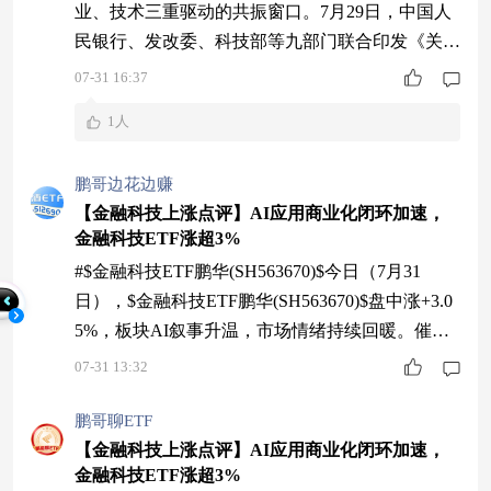
业、技术三重驱动的共振窗口。7月29日，中国人
民银行、发改委、科技部等九部门联合印发《关于
加强科技金融领域数据开发利用的通知》，首次以
07-31 16:37
国家层面文件系统规划科技金融数据基础设施建
1人
设，为金融IT行业打开新的需求空间。与此同时，
证券行业在资本市场"1+N"政策体系推动下，加速
鹏哥边花边赚
从传统通道中介向覆盖"投融管退"全生命周期的产
【金融科技上涨点评】AI应用商业化闭环加速，
业资本综合服务商跃升，直接拉动核心交
金融科技ETF涨超3%
#$金融科技ETF鹏华(SH563670)$今日（7月31
日），$金融科技ETF鹏华(SH563670)$盘中涨+3.0
5%，板块AI叙事升温，市场情绪持续回暖。催化
一：AI商业化闭环加速形成，云与应用共振微软
07-31 13:32
最新财报披露，Azure及云服务收入同比增长4
3%，365 Copilot付费席位环比增长50%、突破3000
鹏哥聊ETF
万席，运营现金流同比+30%。AI投入或将开始转
【金融科技上涨点评】AI应用商业化闭环加速，
金融科技ETF涨超3%
化为实实在在的业绩增量，云厂商同