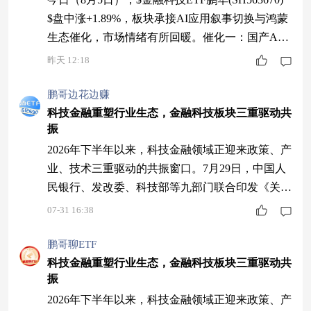
$盘中涨+1.89%，板块承接AI应用叙事切换与鸿蒙
生态催化，市场情绪有所回暖。催化一：国产AI
叙事逻辑转向，企业级应用打开金融IT新空间据最
昨天 12:18
新产业跟踪，国产开源大模型综合能力持续突破，
DeepSeek V4 Flash等在能力、速度、价格三维综合
鹏哥边花边赚
指标上达到全球第一梯队水平，中美模型差距正处
科技金融重塑行业生态，金融科技板块三重驱动共
振
于缩近小周期。市场此前担心软件公司被AI颠
覆，但企
2026年下半年以来，科技金融领域正迎来政策、产
业、技术三重驱动的共振窗口。7月29日，中国人
民银行、发改委、科技部等九部门联合印发《关于
加强科技金融领域数据开发利用的通知》，首次以
07-31 16:38
国家层面文件系统规划科技金融数据基础设施建
设，为金融IT行业打开新的需求空间。与此同时，
鹏哥聊ETF
证券行业在资本市场"1+N"政策体系推动下，加速
科技金融重塑行业生态，金融科技板块三重驱动共
振
从传统通道中介向覆盖"投融管退"全生命周期的产
业资本综合服务商跃升，直接拉动核心交
2026年下半年以来，科技金融领域正迎来政策、产