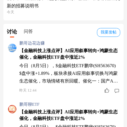
新的招募说明书
今天
讨论
问答
我要发帖
鹏哥边花边赚
【金融科技上涨点评】AI应用叙事转向+鸿蒙生态
催化，金融科技ETF盘中涨近2%
今日（8月5日），$金融科技ETF鹏华(SH563670)
$盘中涨+1.89%，板块承接AI应用叙事切换与鸿蒙
生态催化，市场情绪有所回暖。催化一：国产AI
叙事逻辑转向，企业级应用打开金融IT新空间据最
昨天 12:44
新产业跟踪，国产开源大模型综合能力持续突破，
DeepSeek V4 Flash等在能力、速度、价格三维综合
鹏哥聊ETF
指标上达到全球第一梯队水平，中美模型差距正处
【金融科技上涨点评】AI应用叙事转向+鸿蒙生态
催化，金融科技ETF盘中涨近2%
于缩近小周期。市场此前担心软件公司被AI颠
覆，但企
今日（8月5日），$金融科技ETF鹏华(SH563670)