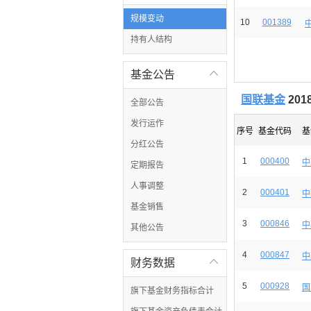
规模变动
10
001389
持有人结构
基金公告

国联基金
20
全部公告
发行运作
序号
基金代码
基
分红公告
1
000400
中
定期报告
人事调整
2
000401
中
基金销售
3
000846
中
其他公告
4
000847
中
财务数据

5
000928
国
旗下基金财务指标合计