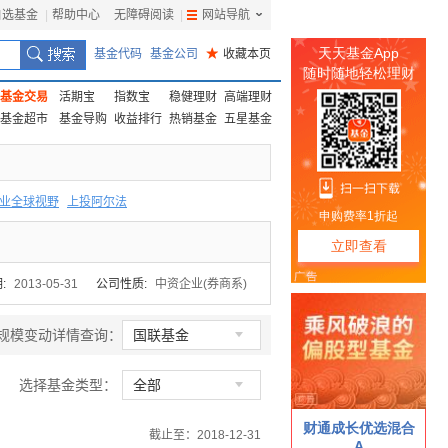
自选基金
|
帮助中心
无障碍阅读
|
网站导航
|
基金代码
基金公司
★
收藏本页
基金交易
活期宝
指数宝
稳健理财
高端理财
基金超市
基金导购
收益排行
热销基金
五星基金
业全球视野
上投阿尔法
F
上投优势
信诚蓝筹
:
2013-05-31
公司性质:
中资企业(券商系)

规模变动详情查询：
国联基金

选择基金类型：
全部
截止至：2018-12-31