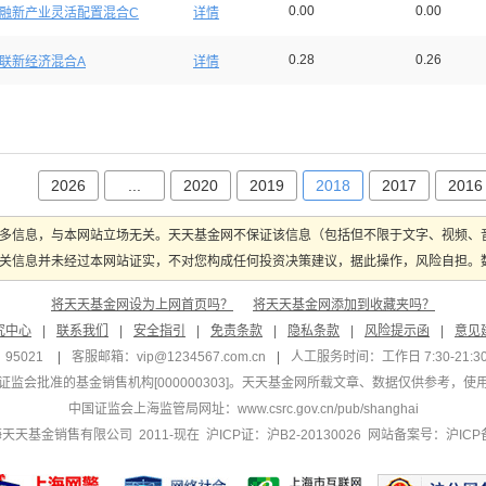
0.00
0.00
融新产业灵活配置混合C
详情
0.28
0.26
联新经济混合A
详情
2026
...
2020
2019
2018
2017
2016
多信息，与本网站立场无关。天天基金网不保证该信息（包括但不限于文字、视频、
关信息并未经过本网站证实，不对您构成任何投资决策建议，据此操作，风险自担。数据
将天天基金网设为上网首页吗？
将天天基金网添加到收藏夹吗？
究中心
|
联系我们
|
安全指引
|
免责条款
|
隐私条款
|
风险提示函
|
意见
95021
|
客服邮箱：
vip@1234567.com.cn
|
人工服务时间：工作日 7:30-21:30 
监会批准的基金销售机构[000000303]
。天天基金网所载文章、数据仅供参考，使
中国证监会上海监管局网址：
www.csrc.gov.cn/pub/shanghai
 上海天天基金销售有限公司 2011-现在 沪ICP证：沪B2-20130026
网站备案号：沪ICP备1