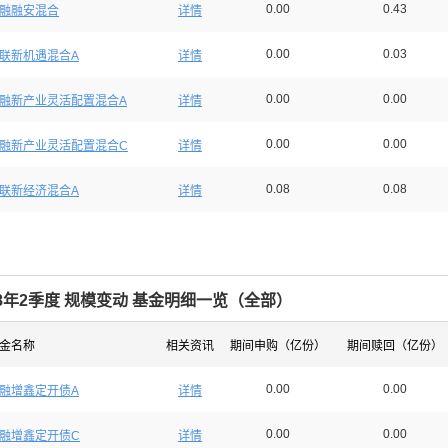
0.00
0.43
融融安混合
详情
0.00
0.03
联新机遇混合A
详情
0.00
0.00
融新产业灵活配置混合A
详情
0.00
0.00
融新产业灵活配置混合C
详情
0.08
0.08
联新经济混合A
详情
18年2季度 规模变动 基金明细一览（
全部
）
金名称
相关资讯
期间申购（亿份）
期间赎回（亿份）
0.00
0.00
融增鑫定开债A
详情
0.00
0.00
融增鑫定开债C
详情