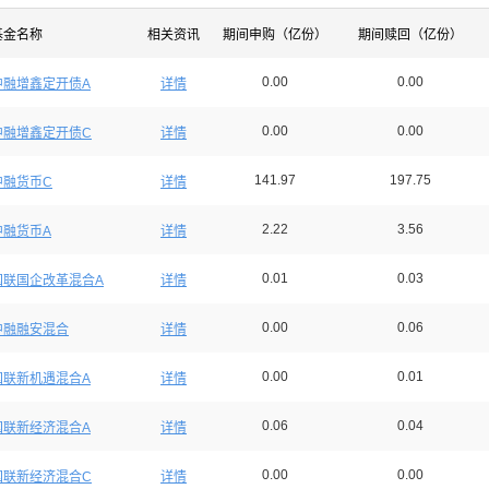
基金名称
相关资讯
期间申购（亿份）
期间赎回（亿份）
0.00
0.00
中融增鑫定开债A
详情
0.00
0.00
中融增鑫定开债C
详情
141.97
197.75
中融货币C
详情
2.22
3.56
中融货币A
详情
0.01
0.03
国联国企改革混合A
详情
0.00
0.06
中融融安混合
详情
0.00
0.01
国联新机遇混合A
详情
0.06
0.04
国联新经济混合A
详情
0.00
0.00
国联新经济混合C
详情