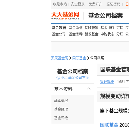
收藏本站
|
安全登录
|
免费开户
忘记密码
|
基金公司档案
基金数据
基金净值
投顾管家
基金排行
定投
港
基金公司
基金品种
新发基金
申购状态
分红
公
天天基金网

国联基金

公司档案
国联基金管
基金公司档案

返回基金公司首页
管理规模
:
1681.
基本资料

规模变动详
基本概况
基金经理
旗下基金规模
基金评级
国联基金
20