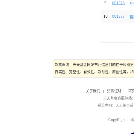
9
001378
中
10
001387
国
郑重声明：天天基金网发布此信息目的在于传播更
真实性、完整性、有效性、及时性、原创性等。相
关于我们
|
资质证明
|
研
天天基金客服热线：
郑重声明：
天天基金系证
CopyRight