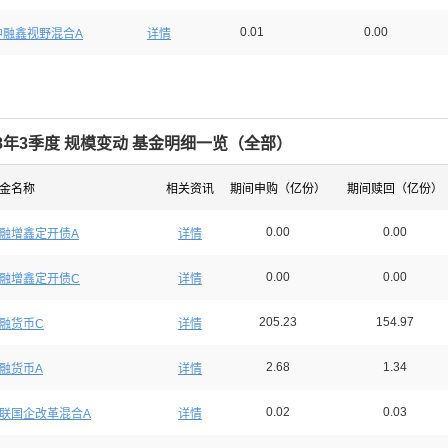
0.01
0.00
中融鑫视野混合A
详情
18年3季度 规模变动 基金明细一览（
全部
）
金名称
相关资讯
期间申购（亿份）
期间赎回（亿份）
0.00
0.00
融增鑫定开债A
详情
0.00
0.00
融增鑫定开债C
详情
205.23
154.97
融货币C
详情
2.68
1.34
融货币A
详情
0.02
0.03
联国企改革混合A
详情