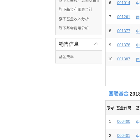
旗下基金资产负债表合计
6
001014
中
旗下基金利润表合计
7
001261
国
旗下基金收入分析
旗下基金费用分析
8
001377
中
销售信息

9
001378
中
基金费率
10
001387
国
国联基金
20
序号
基金代码
基
1
000400
中
2
000401
中