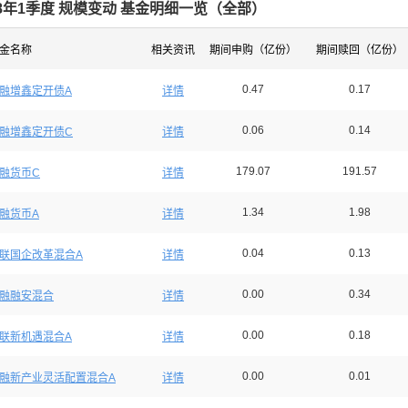
18年1季度 规模变动 基金明细一览（
全部
）
金名称
相关资讯
期间申购（亿份）
期间赎回（亿份）
0.47
0.17
融增鑫定开债A
详情
0.06
0.14
融增鑫定开债C
详情
179.07
191.57
融货币C
详情
1.34
1.98
融货币A
详情
0.04
0.13
联国企改革混合A
详情
0.00
0.34
融融安混合
详情
0.00
0.18
联新机遇混合A
详情
0.00
0.01
融新产业灵活配置混合A
详情