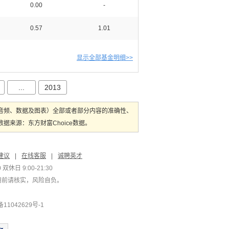
0.00
-
0.57
1.01
显示全部基金明细>>
...
2013
音频、数据及图表）全部或者部分内容的准确性、
来源：东方财富Choice数据。
建议
|
在线客服
|
诚聘英才
双休日 9:00-21:30
用前请核实，风险自负。
1042629号-1