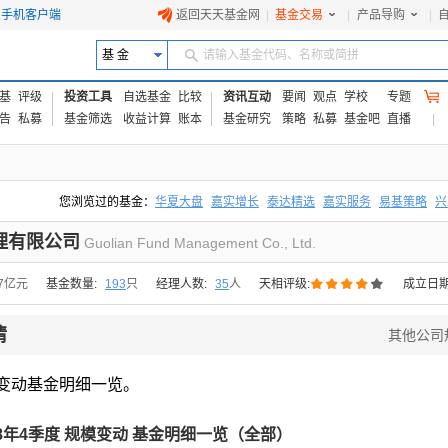
手机客户端
返回天天基金网
|
基金交易
|
产品导购
|
基 金
请输入基金代码、名称或简拼
基
评级
投资工具
自选基金
比较
资讯互动
要闻
观点
学校
专题
告
私募
基金筛选
收益计算
账本
基金研究
策略
私募
基金吧
直播
您浏览过的基金：
华夏大盘
嘉实增长
泰达精选
嘉实服务
易基策略
兴
易方达上证中盘ETF联接A
交银成长
添富优势
华安宏利
上证180价值ET
理有限公司
Guolian Fund Management Co., Ltd.





77亿元
基金数量:
193
只
经理人数:
35
人
天相评级:
成立日期
情
其他公司
变动基金明细一览。
18年4季度 规模变动 基金明细一览（
全部
）