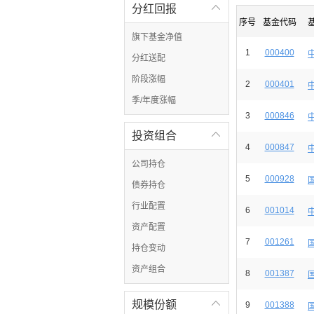
分红回报

序号
基金代码
旗下基金净值
1
000400
分红送配
阶段涨幅
2
000401
季/年度涨幅
3
000846
投资组合

4
000847
公司持仓
5
000928
债券持仓
行业配置
6
001014
资产配置
7
001261
持仓变动
资产组合
8
001387
规模份额

9
001388