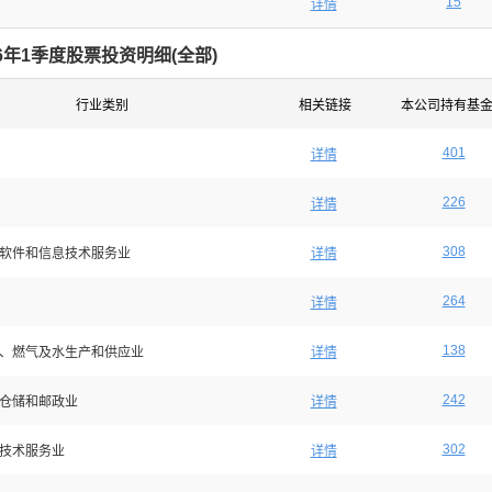
15
详情
26年1季度股票投资明细(
全部
)
行业类别
相关链接
本公司持有基
401
详情
226
详情
308
软件和信息技术服务业
详情
264
详情
138
、燃气及水生产和供应业
详情
242
仓储和邮政业
详情
302
技术服务业
详情