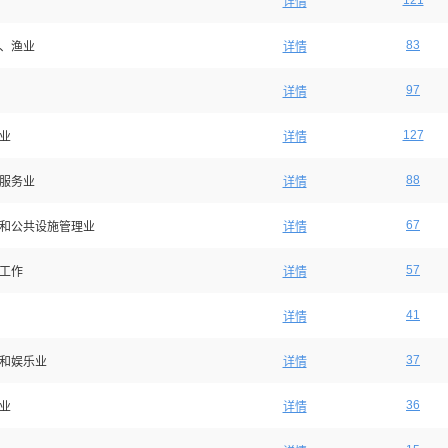
121
详情
83
、渔业
详情
97
详情
127
业
详情
88
服务业
详情
67
和公共设施管理业
详情
57
工作
详情
41
详情
37
和娱乐业
详情
36
业
详情