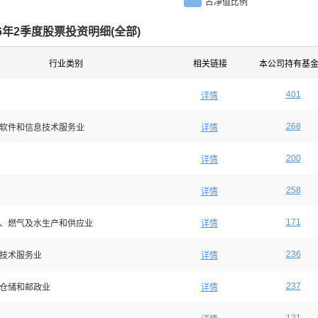
占净值比例
26年2季度股票投资明细(
全部
)
行业类别
相关链接
本公司持有基
401
详情
268
软件和信息技术服务业
详情
200
详情
258
详情
171
、燃气及水生产和供应业
详情
236
技术服务业
详情
237
仓储和邮政业
详情