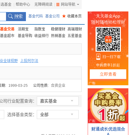
自选基金
|
帮助中心
无障碍阅读
|
网站导航
|
基金代码
基金公司
★
收藏本页
基金交易
活期宝
指数宝
稳健理财
高端理财
基金超市
基金导购
收益排行
热销基金
五星基金
业全球视野
上投阿尔法
F
上投优势
信诚蓝筹
日期:
1999-03-25
公司性质:
合资企业

公司行业配置查询：
嘉实基金

选择基金类型：
全部