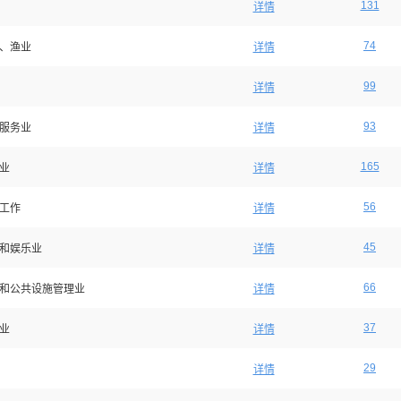
131
详情
74
、渔业
详情
99
详情
93
服务业
详情
165
业
详情
56
工作
详情
45
和娱乐业
详情
66
和公共设施管理业
详情
37
业
详情
29
详情