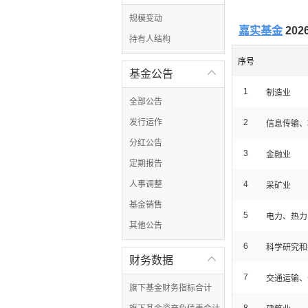
规模变动
嘉实基金
20
持有人结构
序号
基金公告

1
制造业
全部公告
发行运作
2
信息传输、
分红公告
3
金融业
定期报告
人事调整
4
采矿业
基金销售
5
电力、热力
其他公告
6
科学研究和
财务数据

7
交通运输、
旗下基金财务指标合计