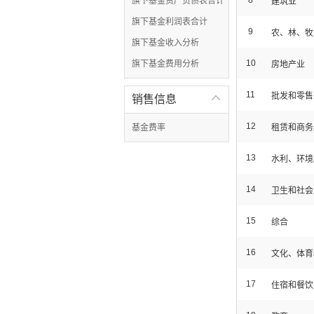
8
旗下基金资产负债表合计
建筑业
旗下基金利润表合计
9
农、林、牧
旗下基金收入分析
10
旗下基金费用分析
房地产业
11
批发和零售
销售信息

12
基金费率
租赁和商务
13
水利、环境
14
卫生和社会
15
综合
16
文化、体育
17
住宿和餐饮