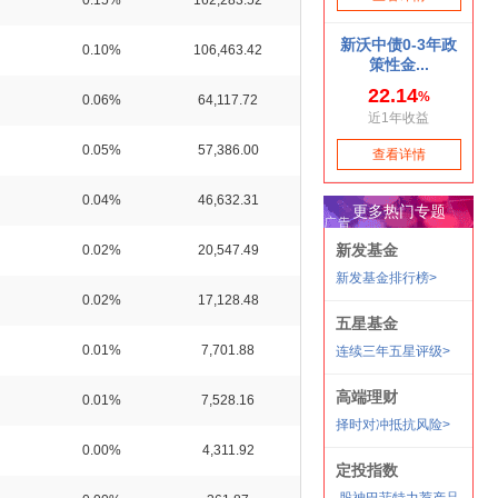
0.15%
162,283.52
0.10%
106,463.42
0.06%
64,117.72
0.05%
57,386.00
0.04%
46,632.31
0.02%
20,547.49
0.02%
17,128.48
0.01%
7,701.88
0.01%
7,528.16
0.00%
4,311.92