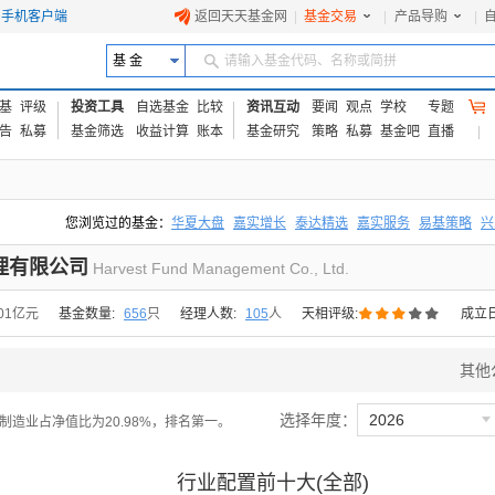
手机客户端
返回天天基金网
|
基金交易
|
产品导购
|
基 金
请输入基金代码、名称或简拼
基
评级
投资工具
自选基金
比较
资讯互动
要闻
观点
学校
专题
告
私募
基金筛选
收益计算
账本
基金研究
策略
私募
基金吧
直播
您浏览过的基金：
华夏大盘
嘉实增长
泰达精选
嘉实服务
易基策略
兴
易方达上证中盘ETF联接A
交银成长
添富优势
华安宏利
上证180价值ET
理有限公司
Harvest Fund Management Co., Ltd.





.01亿元
基金数量:
656
只
经理人数:
105
人
天相评级:
成立
其他

选择年度：
2026
30，制造业占净值比为20.98%，排名第一。
行业配置前十大(全部)