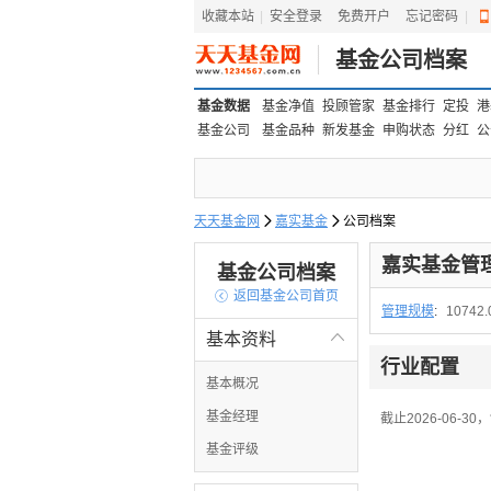
收藏本站
|
安全登录
|
免费开户
忘记密码
|
基金公司档案
基金数据
基金净值
投顾管家
基金排行
定投
港
基金公司
基金品种
新发基金
申购状态
分红
公
天天基金网

嘉实基金

公司档案
嘉实基金管
基金公司档案

返回基金公司首页
管理规模
:
10742
基本资料

行业配置
基本概况
基金经理
截止2026-06-
基金评级