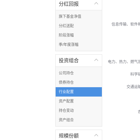
分红回报

旗下基金净值
信息传输、软件
分红送配
阶段涨幅
季/年度涨幅
投资组合

电力、热力、燃气
公司持仓
科学
债券持仓
交通运
行业配置
资产配置
持仓变动
资产组合
规模份额
