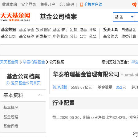
收藏本站
|
安全登录
|
免费开户
忘记密码
|
手机客户端
基金公司档案
基 金
基金数据
基金净值
投顾管家
基金排行
定投
港基
评级
投资工具
自选基金
基金公司
基金品种
新发基金
申购状态
分红
公告
私募
基金筛选
收益计算
天天基金网

华泰柏瑞基金

公司档案
您浏览过的基金：
华
易方达上证中盘ETF联接
华泰柏瑞基金管理有限公司
Huatai-p
基金公司档案

返回基金公司首页
管理规模
:
5588.67亿元
基金数量:
352
只
经
基本资料

行业配置
基本概况
基金经理
截止2026-06-30，制造业占净值比为32.42%，排
基金评级
行