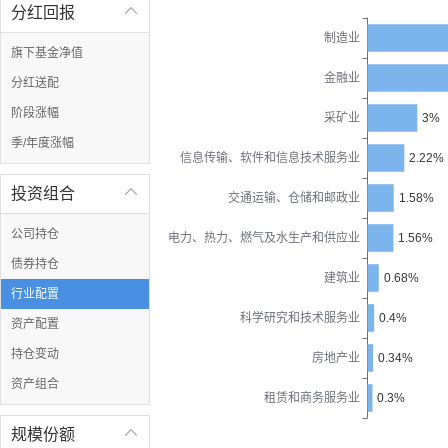
分红回报

制造业
旗下基金净值
金融业
分红送配
阶段涨幅
采矿业
3%
季/年度涨幅
信息传输、软件和信息技术服务业
2.22%
投资组合

交通运输、仓储和邮政业
1.58%
公司持仓
电力、热力、燃气及水生产和供应业
1.56%
债券持仓
建筑业
0.68%
行业配置
科学研究和技术服务业
0.4%
资产配置
持仓变动
房地产业
0.34%
资产组合
租赁和商务服务业
0.3%
规模份额
