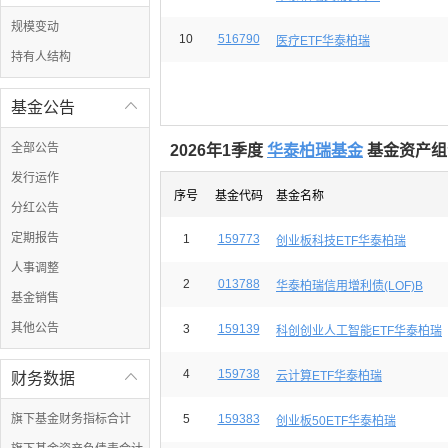
规模变动
10
516790
医疗ETF华泰柏瑞
持有人结构
基金公告

全部公告
2026年1季度
华泰柏瑞基金
基金资产组
发行运作
序号
基金代码
基金名称
分红公告
定期报告
1
159773
创业板科技ETF华泰柏瑞
人事调整
2
013788
华泰柏瑞信用增利债(LOF)B
基金销售
其他公告
3
159139
科创创业人工智能ETF华泰柏瑞
4
159738
云计算ETF华泰柏瑞
财务数据

旗下基金财务指标合计
5
159383
创业板50ETF华泰柏瑞