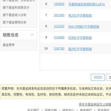
旗下基金资产负债表合计
6
164606
华泰柏瑞信用增利债(LOF)A
旗下基金利润表合计
旗下基金收入分析
7
561560
电力ETF华泰柏瑞
旗下基金费用分析
8
512520
MSCI中国ETF华泰柏瑞
销售信息

9
510880
红利ETF华泰柏瑞
基金费率
10
516790
医疗ETF华泰柏瑞
2026
2
郑重声明：天天基金网发布此信息目的在于传播更多信息，与本网站立场无关。天
真实性、完整性、有效性、及时性、原创性等。相关信息并未经过本网站证实，不对您
将天天基金网设为上网
关于我们
|
资质证明
|
研究中心
|
联系我们
|
安全指引