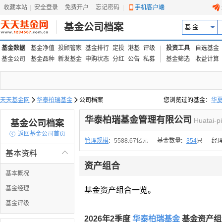
收藏本站
|
安全登录
|
免费开户
忘记密码
|
手机客户端
基金公司档案
基 金
基金数据
基金净值
投顾管家
基金排行
定投
港基
评级
投资工具
自选基金
基金公司
基金品种
新发基金
申购状态
分红
公告
私募
基金筛选
收益计算
天天基金网

华泰柏瑞基金

公司档案
您浏览过的基金：
华
易方达上证中盘ETF联接
华泰柏瑞基金管理有限公司
Huatai-p
基金公司档案

返回基金公司首页
管理规模
:
5588.67亿元
基金数量:
354
只
经
基本资料

资产组合
基本概况
基金经理
基金资产组合一览。
基金评级
2026年2季度
华泰柏瑞基金
基金资产组