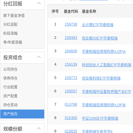
分红回报

序号
基金代码
基金名称
旗下基金净值
1
159738
分红送配
云计算ETF华泰柏瑞
阶段涨幅
2
159383
创业板50ETF华泰柏瑞
季/年度涨幅
3
164606
华泰柏瑞信用增利债(LOF)A
投资组合

4
159139
科创创业人工智能ETF华泰柏瑞
公司持仓
5
159773
债券持仓
创业板科技ETF华泰柏瑞
行业配置
6
159007
华泰柏瑞中证畜牧养殖产业ETF
资产配置
7
013788
持仓变动
华泰柏瑞信用增利债(LOF)B
资产组合
8
516300
中证1000ETF华泰柏瑞
规模份额

9
019835
华泰柏瑞交易货币E