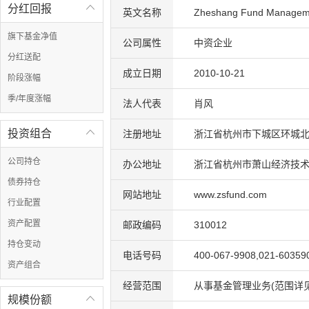
分红回报

英文名称
Zheshang Fund Manageme
旗下基金净值
公司属性
中资企业
分红送配
成立日期
2010-10-21
阶段涨幅
季/年度涨幅
法人代表
肖风
投资组合

注册地址
浙江省杭州市下城区环城北路
公司持仓
办公地址
浙江省杭州市萧山经济技术开
债券持仓
网站地址
www.zsfund.com
行业配置
资产配置
邮政编码
310012
持仓变动
电话号码
400-067-9908,021-60359
资产组合
经营范围
从事基金管理业务(范围详
规模份额
