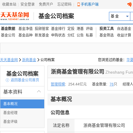
收藏本站
|
安全登录
|
免费开户
忘记密码
|
手机客户端
基金公司档案
基 金
基金数据
基金净值
投顾管家
基金排行
定投
港基
评级
投资工具
自选基金
基金公司
基金品种
新发基金
申购状态
分红
公告
私募
基金筛选
收益计算
天天基金网

浙商基金

公司档案
您浏览过的基金：
华
易方达上证中盘ETF联接
浙商基金管理有限公司
Zheshang Fun
基金公司档案

返回基金公司首页
管理规模
:
254.44亿元
基金数量:
76
只
经理人
基本资料

基本概况
基本概况
公司信息
基金经理
基金评级
法定名称
浙商基金管理有限公司