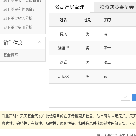
旗下基金资产负债表合计
公司高层管理
投资决策委员会
旗下基金利润表合计
旗下基金收入分析
姓名
性别
学历
旗下基金费用分析
肖风
男
博士
销售信息

饶祖华
男
硕士
基金费率
刘岩
男
硕士
胡润忆
男
硕士
<
郑重声明：天天基金网发布此信息目的在于传播更多信息，与本网站立场无关。天
真实性、完整性、有效性、及时性、原创性等。相关信息并未经过本网站证实，不对您
将天天基金网设为上网