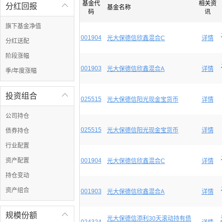
基金代
相关资
分红回报

基金名称
码
讯
旗下基金净值
001904
光大保德信欣鑫混合C
详情
分红送配
阶段涨幅
001903
光大保德信欣鑫混合A
详情
季/年度涨幅
投资组合

025515
光大保德信阳光现金宝货币
详情
公司持仓
025515
光大保德信阳光现金宝货币
详情
债券持仓
行业配置
资产配置
001904
光大保德信欣鑫混合C
详情
持仓变动
资产组合
001903
光大保德信欣鑫混合A
详情
规模份额

光大保德信添利30天滚动持有债