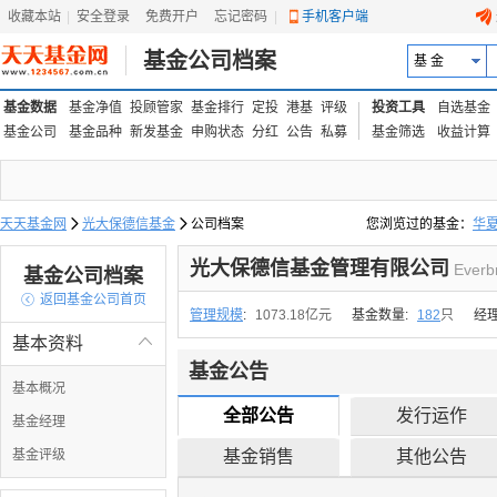
收藏本站
|
安全登录
|
免费开户
忘记密码
|
手机客户端
基金公司档案
基 金
基金数据
基金净值
投顾管家
基金排行
定投
港基
评级
投资工具
自选基金
基金公司
基金品种
新发基金
申购状态
分红
公告
私募
基金筛选
收益计算
天天基金网

光大保德信基金

公司档案
您浏览过的基金：
华
易方达上证中盘ETF联接
光大保德信基金管理有限公司
Everb
基金公司档案

返回基金公司首页
管理规模
:
1073.18亿元
基金数量:
182
只
经
基本资料

基金公告
基本概况
全部公告
发行运作
基金经理
基金评级
基金销售
其他公告