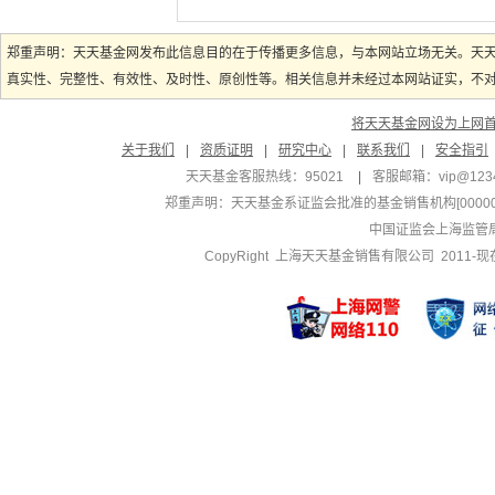
郑重声明：天天基金网发布此信息目的在于传播更多信息，与本网站立场无关。天
真实性、完整性、有效性、及时性、原创性等。相关信息并未经过本网站证实，不对您
将天天基金网设为上网
关于我们
|
资质证明
|
研究中心
|
联系我们
|
安全指引
天天基金客服热线：95021
|
客服邮箱：
vip@123
郑重声明：
天天基金系证监会批准的基金销售机构[000000
中国证监会上海监管
CopyRight 上海天天基金销售有限公司 2011-现在