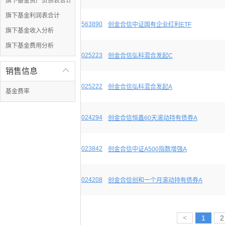
旗下基金资产负债表合计
旗下基金利润表合计
563890
创金合信中证国有企业红利ETF
旗下基金收入分析
旗下基金费用分析
025223
创金合信弘科混合发起C
销售信息

025222
创金合信弘科混合发起A
基金费率
024294
创金合信恒鑫60天滚动持有债券A
023842
创金合信中证A500指数增强A
024208
创金合信创和一个月滚动持有债券A
<
1
2