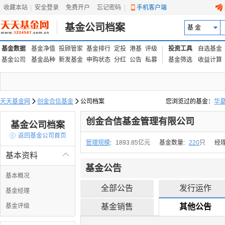
收藏本站
|
安全登录
|
免费开户
忘记密码
|
手机客户端
基金公司档案
基 金
基金数据
基金净值
投顾管家
基金排行
定投
港基
评级
投资工具
自选基金
基金公司
基金品种
新发基金
申购状态
分红
公告
私募
基金筛选
收益计算
天天基金网

创金合信基金

公司档案
您浏览过的基金：
华
易方达上证中盘ETF联接
创金合信基金管理有限公司
基金公司档案

返回基金公司首页
管理规模
:
1893.85亿元
基金数量:
220
只
经
基本资料

基金公告
基本概况
全部公告
发行运作
基金经理
基金评级
基金销售
其他公告