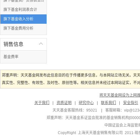
旗下基金资产负债表合计
旗下基金利润表合计
旗下基金收入分析
旗下基金费用分析
销售信息

基金费率
郑重声明：天天基金网发布此信息目的在于传播更多信息，与本网站立场无关。天
真实性、完整性、有效性、及时性、原创性等。相关信息并未经过本网站证实，不对您
将天天基金网设为上网
关于我们
|
资质证明
|
研究中心
|
联系我们
|
安全指引
天天基金客服热线：95021
|
客服邮箱：
vip@123
郑重声明：
天天基金系证监会批准的基金销售机构[000000
中国证监会上海监管
CopyRight 上海天天基金销售有限公司 2011-现在