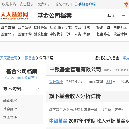
收藏本站
|
安全登录
|
免费开户
忘记密码
|
手机客户端
基金公司档案
基 金
基金数据
基金净值
投顾管家
基金排行
定投
港基
评级
投资工具
自选基金
基金公司
基金品种
新发基金
申购状态
分红
公告
私募
基金筛选
收益计算
天天基金网

中银基金

公司档案
您浏览过的基金：
华
易方达上证中盘ETF联接
中银基金管理有限公司
Bank Of China
基金公司档案

返回基金公司首页
管理规模
:
7267.4亿元
基金数量:
334
只
经理
基本资料

旗下基金收入分析详情
基本概况
基金经理
旗下基金收入分析基金明细一览。（单位：万元）
基金评级
中银基金
2007年4季度 收入分析 基金明