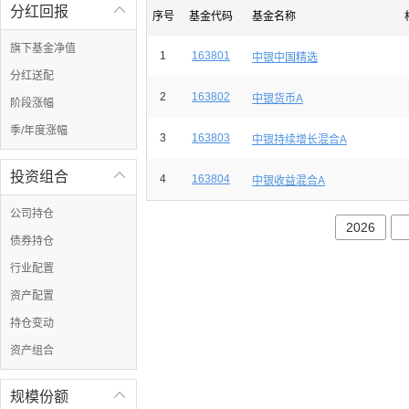
分红回报

序号
基金代码
基金名称
旗下基金净值
1
163801
中银中国精选
分红送配
2
163802
中银货币A
阶段涨幅
季/年度涨幅
3
163803
中银持续增长混合A
投资组合

4
163804
中银收益混合A
公司持仓
2026
债券持仓
行业配置
资产配置
持仓变动
资产组合
规模份额
