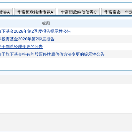
债券A
华富恒欣纯债债券A
华富恒欣纯债债券C
华富富鑫一年
稳纯债债券D
华富恒欣纯债债券E
华富吉丰60天滚动持有中短债C
标题
富吉富30天滚动持有中短债A
华富祥康12个月持有期债券A
华富祥
下基金2026年第2季度报告提示性公告
投资基金2026年第2季度报告
关于副总经理变更的公告
关于旗下基金持有的股票停牌后估值方法变更的提示性公告