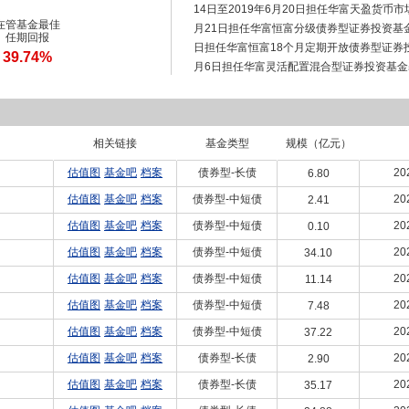
14日至2019年6月20日担任华富天盈货币市场
在管基金最佳
月21日担任华富恒富分级债券型证券投资基金基金
任期回报
日担任华富恒富18个月定期开放债券型证券投资
39.74%
月6日担任华富灵活配置混合型证券投资基金基金经
担任华富华鑫灵活配置混合型证券投资基金基金经理
担任华富天盈货币市场基金基金经理,自2021年
场基金基金经理,自2017年1月25日至202
相关链接
理。自2017年1月4日起任华富恒稳纯债债券
基金类型
规模（亿元）
华富恒欣纯债债券型证券投资基金基金经理,自
估值图
基金吧
档案
债券型-长债
20
6.80
券型发起式证券投资基金基金经理,自2023
估值图
基金吧
档案
债券型-中短债
20
2.41
式证券投资基金基金经理,自2024年9月9
投资基金基金经理,自2024年9月9日起担
估值图
基金吧
档案
债券型-中短债
20
0.10
金基金经理,2025年7月8日起任华富祥康1
估值图
基金吧
档案
债券型-中短债
20
34.10
5月8日起任华富富瑞3个月定期开放债券型
格。
估值图
基金吧
档案
债券型-中短债
20
11.14
估值图
基金吧
档案
债券型-中短债
20
7.48
估值图
基金吧
档案
债券型-中短债
20
37.22
估值图
基金吧
档案
债券型-长债
20
2.90
估值图
基金吧
档案
债券型-长债
20
35.17