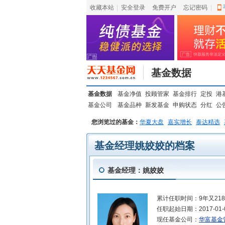
收藏本站
|
安全登录
|
免费开户
忘记密码
|
基金数据
基金数据
基金净值
投顾管家
基金排行
定投
港
基金公司
基金品种
新发基金
申购状态
分红
公
您浏览过的基金：
华夏大盘
嘉实增长
泰达精选
基金经理姚姣姣的档案
基金经理：姚姣姣
累计任职时间：
9年又21
任职起始日期：
2017-01-
现任基金公司：
华富基金