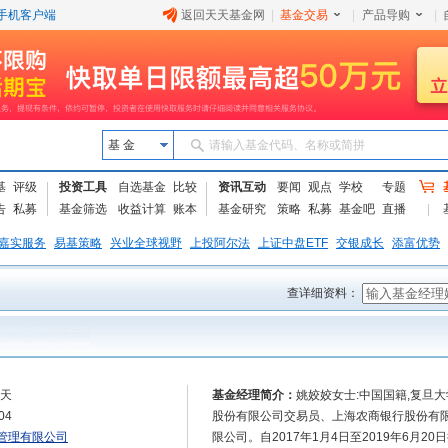
手机客户端
返回天天基金网
|
基金交易
|
产品导购
|
基 金
请输入基金代码、名称或简拼
基
评级
投资工具
自选基金
比较
资讯互动
要闻
观点
学校
专题
告
私募
基金筛选
收益计算
账本
基金研究
策略
私募
基金吧
直播
嘉实服务
易基策略
兴业全球视野
上投阿尔法
上证中盘ETF
交银成长
添富优势
查详细资料：
8天
基金经理简介：
姚姣姣女士:中国国籍,复旦
04
股份有限公司交易员、上海农商银行股份有限
管理有限公司
限公司。自2017年1月4日至2019年6月2