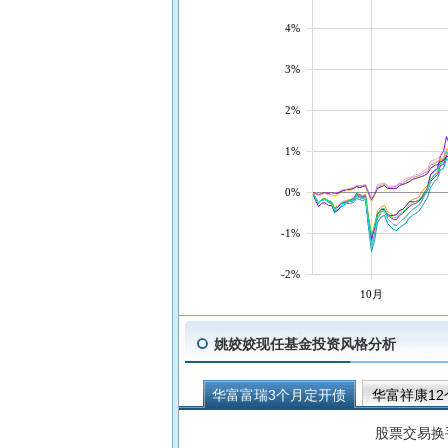
4%
3%
2%
1%
0%
-1%
-2%
10月
姚姣姣现任基金投资风格分析
华富富瑞3个月定开债
华富祥康1
华富吉丰60天滚动持有中短债A
华
股票交易换