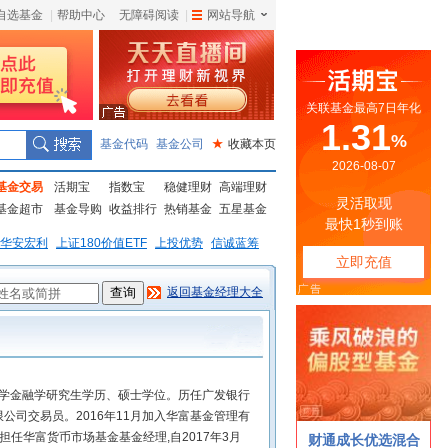
自选基金
|
帮助中心
无障碍阅读
|
网站导航
|
基金代码
基金公司
★
收藏本页
基金交易
活期宝
指数宝
稳健理财
高端理财
基金超市
基金导购
收益排行
热销基金
五星基金
华安宏利
上证180价值ETF
上投优势
信诚蓝筹
返回基金经理大全
大学金融学研究生学历、硕士学位。历任广发银行
公司交易员。2016年11月加入华富基金管理有
0日担任华富货币市场基金基金经理,自2017年3月