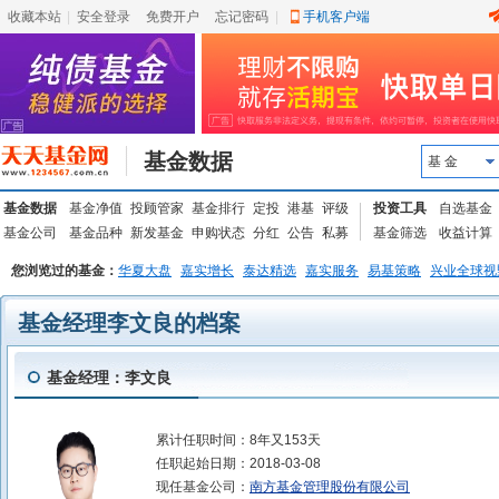
收藏本站
|
安全登录
|
免费开户
忘记密码
|
手机客户端
基金数据
基 金
基金数据
基金净值
投顾管家
基金排行
定投
港基
评级
投资工具
自选基金
基金公司
基金品种
新发基金
申购状态
分红
公告
私募
基金筛选
收益计算
您浏览过的基金：
华夏大盘
嘉实增长
泰达精选
嘉实服务
易基策略
兴业全球视
基金经理李文良的档案
基金经理：李文良
累计任职时间：
8年又153天
任职起始日期：
2018-03-08
现任基金公司：
南方基金管理股份有限公司