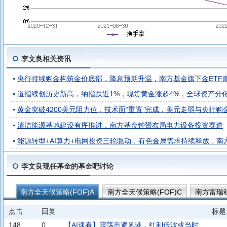
李文良相关资讯
央行持续购金构筑金价底部，降息预期升温，南方基金旗下金ETF南方(
道指续创历史新高，纳指跌近1%，现货黄金涨超4%，全球资产分
黄金突破4200美元阻力位，技术面“重置”完成，美元走弱与央行
清洁能源基地建设有序推进，南方基金钟贇布局电力设备投资赛道
能源转型+AI算力+电网投资三轮驱动，有色金属需求持续释放，南方基金
李文良现任基金的基金吧讨论
南方全天候策略(FOF)A
南方全天候策略(FOF)C
南方富瑞稳
南方浩鑫稳健优选6个月持有混合(FOF)A
南方浩鑫稳健优选6个
点击
回复
标题
南方富瑞稳健养老目标一年持有混合(FOF)Y
南方浩恒稳健优选6
148
0
【AI速看】震荡市避风港，红利低波或当时