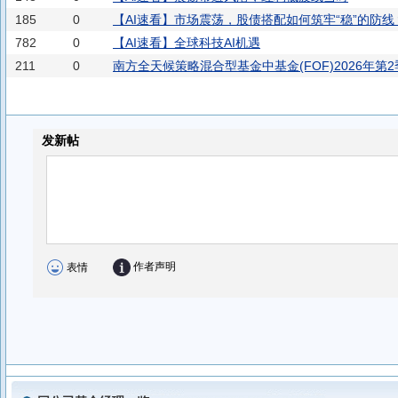
南方浩升稳健优选6个月持有混合(FOF)C
南方浩升稳健优选6个
185
0
【AI速看】市场震荡，股债搭配如何筑牢“稳”的防线
782
0
【AI速看】全球科技AI机遇
南方浩达稳健优选一年持有混合(FOF)C
南方稳嘉多元配置3个月
211
0
南方全天候策略混合型基金中基金(FOF)2026年第
南方合顺多资产(FOF)A
南方合顺多资产(FOF)C