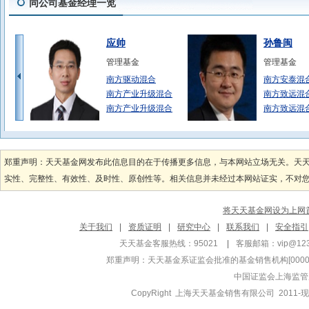
同公司基金经理一览
应帅
孙鲁闽
管理基金
管理基金
南方驱动混合
南方安泰混
南方产业升级混合
南方致远混
南方产业升级混合
南方致远混
廖欣宇
何康
管理基金
管理基金
郑重声明：天天基金网发布此信息目的在于传播更多信息，与本网站立场无关。天
南方香港成长灵活
南方涪利定
实性、完整性、有效性、及时性、原创性等。相关信息并未经过本网站证实，不对您构
南方恒新39
南方恒新39
将天天基金网设为上网
陶铄
刘树坤
关于我们
|
资质证明
|
研究中心
|
联系我们
|
安全指引
管理基金
管理基金
天天基金客服热线：95021
|
客服邮箱：
vip@12
南方弘利定开债
南方誉盈一
郑重声明：
天天基金系证监会批准的基金销售机构[000000
南方颐元定开债券
南方誉稳一
中国证监会上海监管
南方光元债券A
南方誉盈一
CopyRight 上海天天基金销售有限公司 2011-现
夏晨曦
龙向东