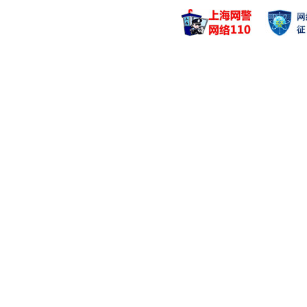
管理基金
管理基金
南方现金通B
南方创新成
南方现金通C
南方创新成
南方现金通A
张延闽
蒋秋洁
管理基金
管理基金
南方高增长混合(
南方产业优
南方积极配置混合
南方瑞盛三
南方优势产业(L
南方瑞盛三
章晖
罗安安
管理基金
管理基金
南方新优享灵活配
南方人工智
南方创新经济
南方优选价
南方成安优选混合
南方核心成
黄俊
卢玉珊
管理基金
管理基金
南方养老2035
南方改革机