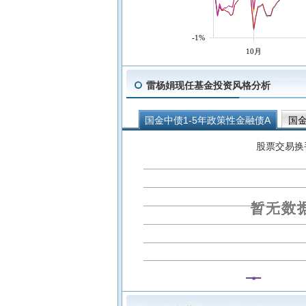
-1%
10月
雷杨娟现任基金投资风格分析
国金中债1-5年政策性金融债A
国金
股票交易换