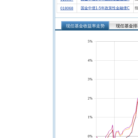
国金中债1-5年政策性金融债C
指
018068
现任基金收益率走势
现任基金排
5%
4%
3%
2%
1%
0%