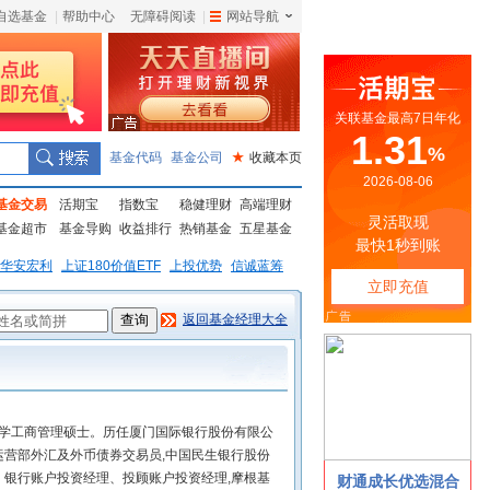
自选基金
|
帮助中心
无障碍阅读
|
网站导航
|
基金代码
基金公司
★
收藏本页
基金交易
活期宝
指数宝
稳健理财
高端理财
基金超市
基金导购
收益排行
热销基金
五星基金
华安宏利
上证180价值ETF
上投优势
信诚蓝筹
返回基金经理大全
大学工商管理硕士。历任厦门国际银行股份有限公
营部外汇及外币债券交易员,中国民生银行股份
银行账户投资经理、投顾账户投资经理,摩根基