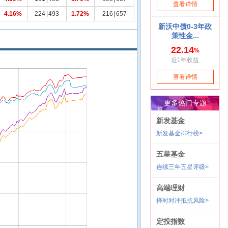
4.16%
224
|
493
1.72%
216
|
657