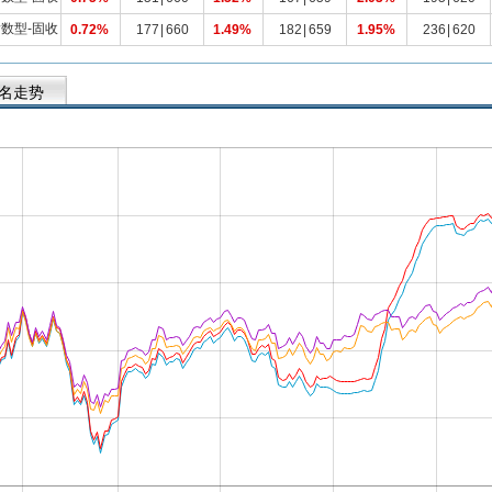
数型-固收
0.72%
177
|
660
1.49%
182
|
659
1.95%
236
|
620
名走势