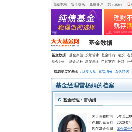
收藏本站
|
安全登录
|
免费开户
忘记密码
|
基金数据
基金数据
基金净值
投顾管家
基金排行
定投
港
基金公司
基金品种
新发基金
申购状态
分红
公
您浏览过的基金：
华夏大盘
嘉实增长
泰达精选
基金经理雷杨娟的档案
基金经理：雷杨娟
累计任职时间：
5年又13
任职起始日期：
2020-07-
现任基金公司：
国金基金