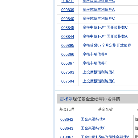
摩根瑞享纯债债券C
016211
摩根纯债丰利债券A
000839
摩根纯债丰利债券C
000840
摩根中债1-3年国开债指数C
008845
摩根中债1-3年国开债指数A
008844
摩根瑞盛87个月定期开放债券
009895
摩根丰瑞债券A
005366
摩根丰瑞债券C
005367
上投摩根瑞利纯债A
007503
上投摩根瑞利纯债C
007504
雷杨娟
现任基金业绩与排名详情
基金代码
基金名称
国金惠远纯债A
债
008642
国金惠远纯债C
债
008643
国金中债1-5年政策性金融债A
指
018067