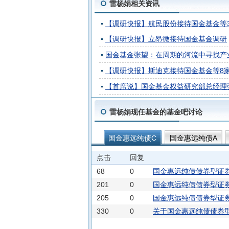
雷杨娟相关资讯
【调研快报】航民股份接待国金基金等
【调研快报】立昂微接待国金基金调研
国金基金张望：在周期的河流中寻找产
【调研快报】斯迪克接待国金基金等8
【首席说】国金基金权益研究部总经理
雷杨娟现任基金的基金吧讨论
国金惠远纯债C
国金惠远纯债A
点击
回复
68
0
国金惠远纯债债券型证券
201
0
国金惠远纯债债券型证券
205
0
国金惠远纯债债券型证券
330
0
关于国金惠远纯债债券