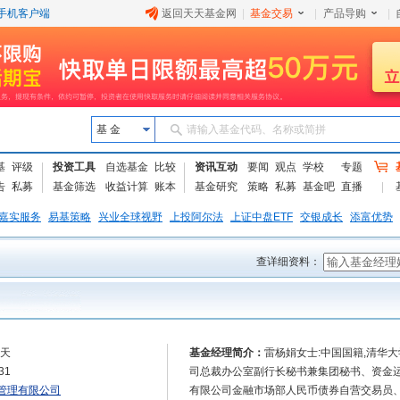
手机客户端
返回天天基金网
|
基金交易
|
产品导购
|
基 金
请输入基金代码、名称或简拼
基
评级
投资工具
自选基金
比较
资讯互动
要闻
观点
学校
专题
告
私募
基金筛选
收益计算
账本
基金研究
策略
私募
基金吧
直播
嘉实服务
易基策略
兴业全球视野
上投阿尔法
上证中盘ETF
交银成长
添富优势
查详细资料：
0天
基金经理简介：
雷杨娟女士:中国国籍,清华
31
司总裁办公室副行长秘书兼集团秘书、资金运
管理有限公司
有限公司金融市场部人民币债券自营交易员、