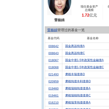
现任基金资产
总规模
1.72
亿元
雷杨娟
雷杨娟
管理过的基金一览
基金代码
基金名称
国金惠远纯债A
008642
国金惠远纯债C
008643
国金中债1-5年政策性金融债A
018067
国金中债1-5年政策性金融债C
018068
摩根丰瑞债券D
021493
摩根纯债丰利债券D
020959
摩根瑞锦纯债债券A
019460
摩根瑞锦纯债债券C
019461
摩根瑞享纯债债券A
016210