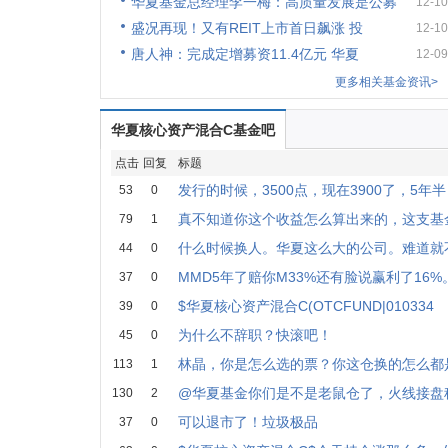
华夏基金总经理李一梅：高质量发展是公募
12-10
盛况再现！又有REIT上市首日飙涨 投
12-10
唐人神：完成定增募资11.4亿元 华夏
12-09
更多相关基金资讯>
华夏核心资产混合C基金吧
点击
回复
标题
发行的时候，3500点，现在3900了，5年
53
0
真不知道你这个收益怎么算出来的，这支基
79
1
什么时候换人。华夏这么大的公司。难道就
44
0
MMD5年了赔你M33%还有脸说赢利了16%
37
0
$华夏核心资产混合C(OTCFUND|010334
39
0
为什么不辞职？快滚吧！
45
0
林晶，你是怎么选的票？你这仓换的怎么都
113
1
@华夏基金你们是不是老鼠仓了，火线接盘
130
2
可以退市了！垃圾极品
37
0