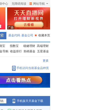
助中心
无障碍阅读
|
网站导航
|
基金代码
基金公司
★
收藏本页
期宝
指数宝
稳健理财
高端理财
金导购
收益排行
热销基金
五星基金
更多
手机访问当前基金品种页
对比
手机版天天基金下载