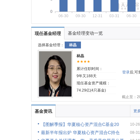
0
06-30
09-30
12-31
03-31
06-30
基金经理变动一览
现任基金经理
选择基金经理：
林晶
林晶
★★★★
累计任职时间：
登录
后,
9年又188天
现任基金资产规模：
74.29亿(4只基金)
截止至：202
基金资讯
更多
【图解季报】华夏核心资产混合C基金20
10-26
最新半年报出炉 华夏核心资产混合C持仓
08-31