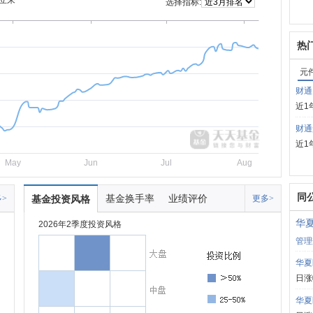
立来
选择指标:
热
元
财通
近1
财通
近1
May
Jun
Jul
Aug
同
基金换手率
业绩评价
>
基金投资风格
更多>
华
2026年2季度投资风格
管理
华夏
日涨
华夏