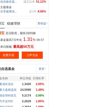
创业板价值...
成立以来
51.12%
疗主题基金
乐享健康混...
近1年
8.06%
期宝
稳健理财
查收益>
期宝
灵活取现，最快1秒到账
1.31
%
基金最高7日年化
08-07
最高超50万元
取单日限额
免费开通
立即充值
的自选基金
更多>
金名称
单位净值
日增长率
夏成长混合
1.3420
2.05%
夏大盘精选混
24.5090
1.49%
国全球科技互
5.2174
-2.89%
方中证500
2.2629
1.85%