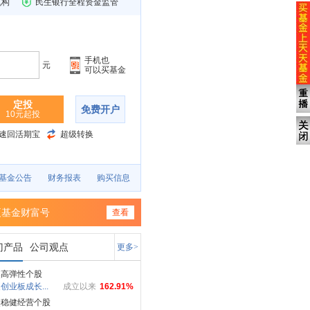
机构
民生银行全程资金监管
手机也
元
可以买基金
定投
免费开户
10元起投
速回活期宝
超级转换
基金公告
财务报表
购买信息
夏基金财富号
查看
门产品
公司观点
更多>
焦高弹性个股
创业板成长...
成立以来
162.91%
焦稳健经营个股