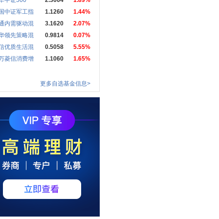
华中证500
2.3664
1.89%
国中证军工指
1.1260
1.44%
通内需驱动混
3.1620
2.07%
华领先策略混
0.9814
0.07%
信优质生活混
0.5058
5.55%
万菱信消费增
1.1060
1.65%
更多自选基金信息>