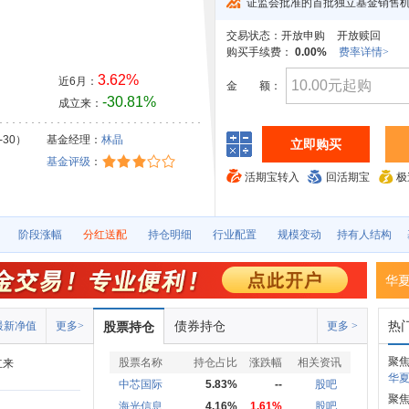
证监会批准的首批独立基金销售
交易状态：
开放申购
开放赎回
购买手续费：
0.00%
费率详情>
3.62%
近6月：
金
额：
-30.81%
成立来：
-30）
基金经理：
林晶
立即购买
基金评级
：
活期宝转入
回活期宝
极
阶段涨幅
分红送配
持仓明细
行业配置
规模变动
持有人结构
华
债券持仓
热
最新净值
更多>
股票持仓
更多 >
聚
股票名称
持仓占比
涨跌幅
相关资讯
立来
华夏
中芯国际
5.83%
--
股吧
聚
海光信息
4.16%
1.61%
股吧