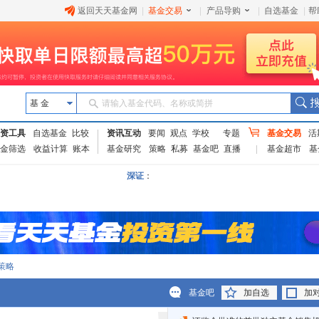
返回天天基金网
|
基金交易
|
产品导购
|
自选基金
|
帮
基 金
请输入基金代码、名称或简拼
资工具
自选基金
比较
资讯互动
要闻
观点
学校
专题
基金交易
活
金筛选
收益计算
账本
基金研究
策略
私募
基金吧
直播
基金超市
基
深证
：
策略
基金吧
加自选
加