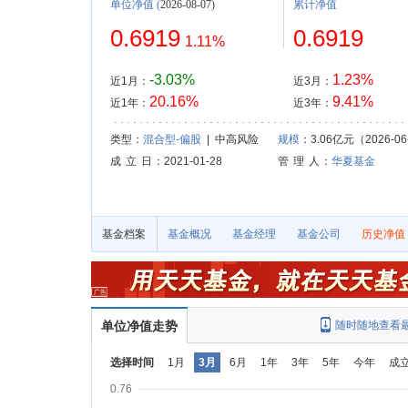
单位净值
(
2026-08-07)
累计净值
0.6919
0.6919
1.11%
-3.03%
1.23%
近1月：
近3月：
20.16%
9.41%
近1年：
近3年：
类型：
混合型-偏股
| 中高风险
规模
：3.06亿元（2026-06
成 立 日
：2021-01-28
管 理 人
：
华夏基金
基金档案
基金概况
基金经理
基金公司
历史净值
单位净值走势
随时随地查看
选择时间
1月
3月
6月
1年
3年
5年
今年
成
0.76