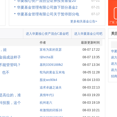
华夏核心资产混合型证券投资基金20
07-21
华夏基金管理有限公司旗下部分基金2
07-21
华夏基金管理有限公司关于暂停部分电
07-17
更多相关基金公告>
关
进入华夏核心资产混合C基金吧
进入华夏基金公司吧
作者
最新更新时间
半，娃
富有为富的亚瑟
08-07 17:22
华
金搞成这样子
绿lvcha茶
08-07 13:35
易
易方
不能管管吗？
基民0309188fk2
08-07 13:34
易
。也不
鸵鸟的黄金玉米地
08-05 11:28
招商
股友wo90k4
08-04 13:03
追求卓越之迪夫
08-03 22:13
是高位的，准
真情年代1
08-03 19:20
科技股，这个
杭州老六
08-03 19:19
有激情的邱烁16
08-03 10:21