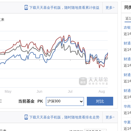
同
下载天天基金手机版，随时随地查看累计收益
更多>
近
立来
农银
近1
财通
近1
财通
近1
财通
近1
财通
May
Jun
Jul
Aug
近1
当前基金
PK
对比
C
华商
近1
下载天天基金手机版，随时随地查看排名走势
更多>
华夏
近1