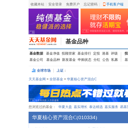
收藏本站
|
安全登录
|
免费开户
忘记密码
|
手机客户端
基金品种
基金数据
基金净值
投顾管家
基金排行
定投
港基
评级
投
基金公司
基金品种
新发基金
申购状态
分红
公告
私募
基
全球市场
上证
：
天天基金网
>
全部基金
>
华夏核心资产混合C
您浏览过的基金：
华夏大盘
嘉实增长
泰达精选
嘉实服务
易基
华夏核心资产混合C
(
010334
)