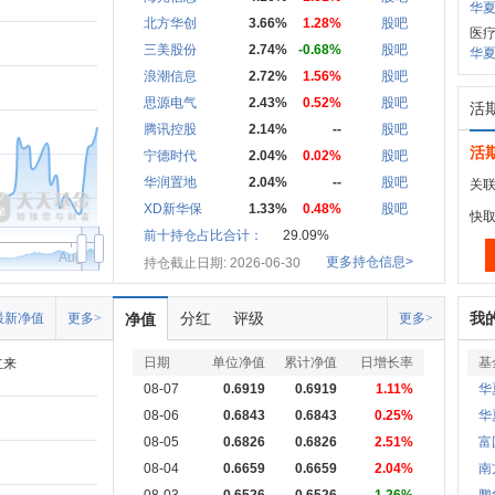
华夏
北方华创
3.66%
1.28%
股吧
医
三美股份
2.74%
-0.68%
股吧
华夏
浪潮信息
2.72%
1.56%
股吧
思源电气
2.43%
0.52%
股吧
活
腾讯控股
2.14%
--
股吧
活
宁德时代
2.04%
0.02%
股吧
华润置地
2.04%
--
股吧
关联
XD新华保
1.33%
0.48%
股吧
快
前十持仓占比合计：
29.09%
Aug
更多持仓信息>
持仓截止日期: 2026-06-30
分红
评级
我
最新净值
更多>
净值
更多>
日期
单位净值
累计净值
日增长率
基
立来
08-07
0.6919
0.6919
1.11%
华
08-06
0.6843
0.6843
0.25%
华
08-05
0.6826
0.6826
2.51%
富
08-04
0.6659
0.6659
2.04%
南