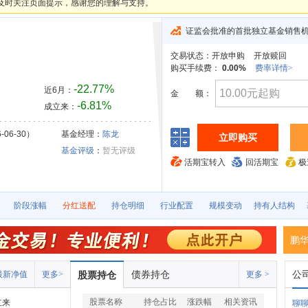
及时关注页面提示，感谢您的理解与支持。
证监会批准的首批独立基金销售
交易状态：
开放申购
开放赎回
购买手续费：
0.00%
费率详情>
-22.77%
近6月：
金
额：
-6.81%
成立来：
-06-30）
基金经理：
陈龙
立即购买
基金评级
：
暂无评级
活期宝转入
回活期宝
极
阶段涨幅
分红送配
持仓明细
行业配置
规模变动
持有人结构
鹏
债券持仓
公
最新净值
更多>
股票持仓
更多 >
股票名称
持仓占比
涨跌幅
相关资讯
立来
聊