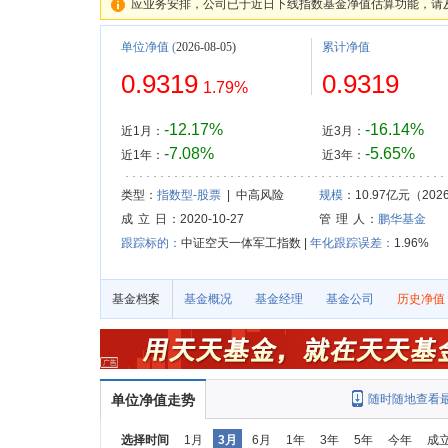
应业务安排，公司已于近日下线指数基金净值估算功能，请
单位净值
(
2026-08-05)
累计净值
0.9319
0.9319
1.79%
-12.17%
-16.14%
近1月：
近3月：
-7.08%
-5.65%
近1年：
近3年：
类型：
指数型-股票
| 中高风险
规模
：10.97亿元（2026
成 立 日
：2020-10-27
管 理 人
：
鹏华基金
跟踪标的：
中证空天一体军工指数 |
年化跟踪误差：
1.96%
基金档案
基金概况
基金经理
基金公司
历史净值
单位净值走势
随时随地查看
选择时间
1月
3月
6月
1年
3年
5年
今年
成