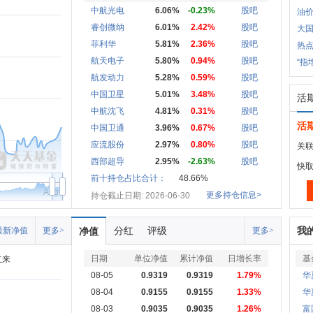
中航光电
6.06%
-0.23%
股吧
油
睿创微纳
6.01%
2.42%
股吧
大
菲利华
5.81%
2.36%
股吧
热
航天电子
5.80%
0.94%
股吧
“指
航发动力
5.28%
0.59%
股吧
中国卫星
5.01%
3.48%
股吧
活
中航沈飞
4.81%
0.31%
股吧
活
中国卫通
3.96%
0.67%
股吧
应流股份
2.97%
0.80%
股吧
关联
西部超导
2.95%
-2.63%
股吧
快
前十持仓占比合计：
48.66%
Aug
更多持仓信息>
持仓截止日期: 2026-06-30
分红
评级
我
最新净值
更多>
净值
更多>
日期
单位净值
累计净值
日增长率
基
立来
08-05
0.9319
0.9319
1.79%
华
08-04
0.9155
0.9155
1.33%
华
08-03
0.9035
0.9035
1.26%
富