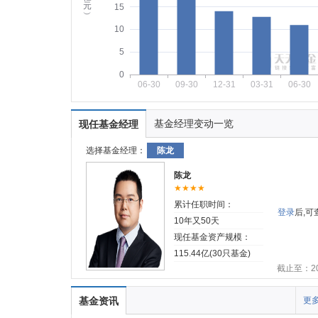
元
15
︶
10
5
0
06-30
09-30
12-31
03-31
06-30
基金经理变动一览
现任基金经理
选择基金经理：
陈龙
陈龙
★★★★
累计任职时间：
登录
后,
10年又50天
现任基金资产规模：
115.44亿(30只基金)
截止至：202
基金资讯
更多