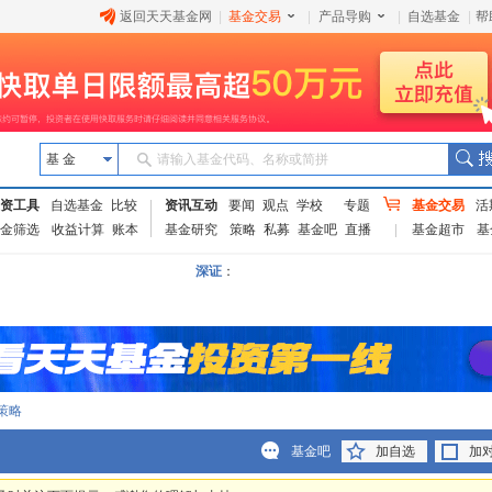
返回天天基金网
|
基金交易
|
产品导购
|
自选基金
|
帮
基 金
请输入基金代码、名称或简拼
资工具
自选基金
比较
资讯互动
要闻
观点
学校
专题
基金交易
活
金筛选
收益计算
账本
基金研究
策略
私募
基金吧
直播
基金超市
基
深证
：
策略
基金吧
加自选
加