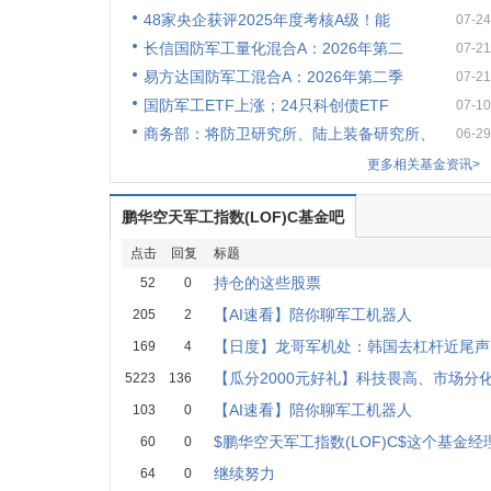
48家央企获评2025年度考核A级！能
07-24
长信国防军工量化混合A：2026年第二
07-21
易方达国防军工混合A：2026年第二季
07-21
国防军工ETF上涨；24只科创债ETF
07-10
商务部：将防卫研究所、陆上装备研究所、
06-29
更多相关基金资讯>
鹏华空天军工指数(LOF)C基金吧
点击
回复
标题
持仓的这些股票
52
0
【AI速看】陪你聊军工机器人
205
2
【日度】龙哥军机处：韩国去杠杆近尾声
169
4
【瓜分2000元好礼】科技畏高、市场分
5223
136
【AI速看】陪你聊军工机器人
103
0
$鹏华空天军工指数(LOF)C$这个基金
60
0
继续努力
64
0