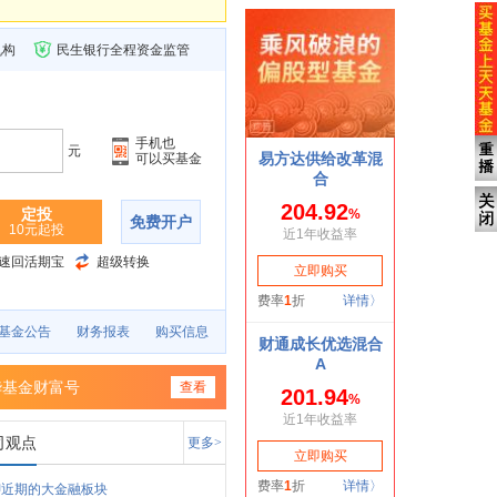
机构
民生银行全程资金监管
手机也
元
可以买基金
定投
免费开户
10元起投
速回活期宝
超级转换
基金公告
财务报表
购买信息
华基金财富号
查看
司观点
更多>
聊近期的大金融板块