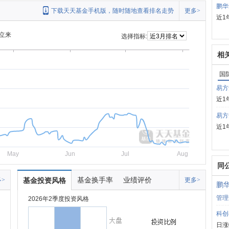
鹏华
下载天天基金手机版，随时随地查看排名走势
更多>
近1
立来
选择指标:
相
国
易方
近1
易方
近1
May
Jun
Jul
Aug
同
基金换手率
业绩评价
>
基金投资风格
更多>
鹏
管理
2026年2季度投资风格
科创
日涨