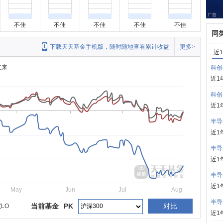
不佳
不佳
不佳
不佳
不佳
同
下载天天基金手机版，随时随地查看累计收益
更多>
近
立来
科创
近1
科创
近1
半导
近1
半导
近1
半导
近1
May
Jun
Jul
Aug
半导
当前基金
PK
对比
LO
近1