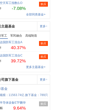
空天军工指数(LO
购买
-7.08%
年
全部同类基金>
关主题基金
更多>
防军工
军民融合
高端制造
达国防军工混合A
购买
40.37%
年
达国防军工混合C
购买
39.72%
年
更多主题基金>
公司旗下基金
更多>
华基金
规模：11563.74亿
旗下基金：789只
半导体设备ETF鹏华
购买
9.64%
幅