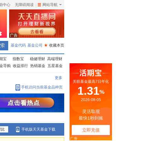
助中心
无障碍阅读
|
网站导航
|
基金代码
基金公司
★
收藏本页
期宝
指数宝
稳健理财
高端理财
金导购
收益排行
热销基金
五星基金
更多
手机访问当前基金品种页
对比
手机版天天基金下载