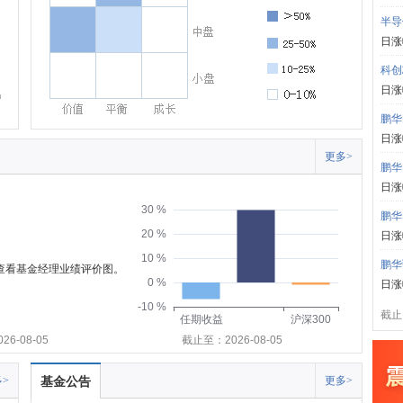
半导
日涨
科创
日涨
鹏华
日涨
更多>
鹏华
日涨
30 %
鹏华
20 %
日涨
10 %
鹏华
可查看基金经理业绩评价图。
0 %
日涨
-10 %
截止:
任期收益
沪深300
6-08-05
截止至：2026-08-05
>
基金公告
更多>