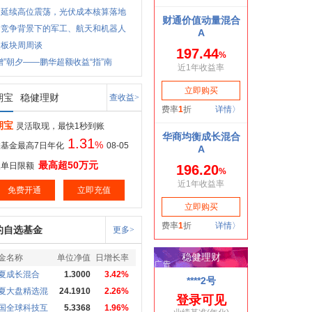
价延续高位震荡，光伏成本核算落地
国竞争背景下的军工、航天和机器人
点板块周周谈
增”朝夕——鹏华超额收益“指”南
期宝
稳健理财
查收益>
期宝
灵活取现，最快1秒到账
1.31
%
基金最高7日年化
08-05
最高超50万元
取单日限额
免费开通
立即充值
的自选基金
更多>
金名称
单位净值
日增长率
夏成长混合
1.3000
3.42%
夏大盘精选混
24.1910
2.26%
国全球科技互
5.3368
1.96%