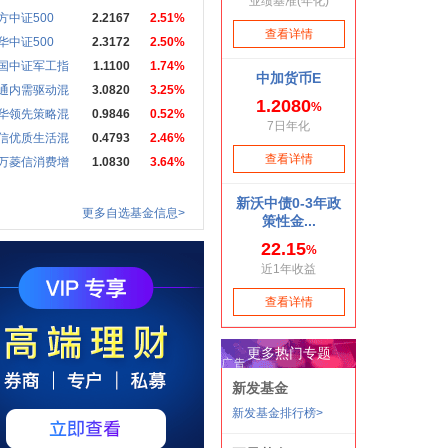
方中证500
2.2167
2.51%
华中证500
2.3172
2.50%
国中证军工指
1.1100
1.74%
通内需驱动混
3.0820
3.25%
华领先策略混
0.9846
0.52%
信优质生活混
0.4793
2.46%
万菱信消费增
1.0830
3.64%
更多自选基金信息>