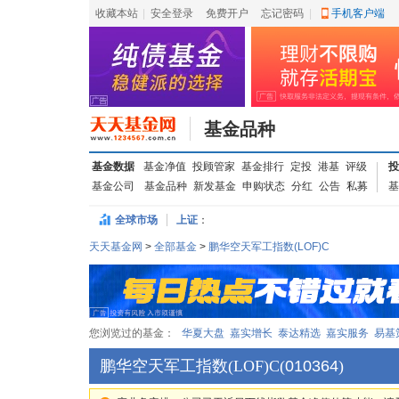
收藏本站
|
安全登录
|
免费开户
忘记密码
|
手机客户端
基金品种
基金数据
基金净值
投顾管家
基金排行
定投
港基
评级
投
基金公司
基金品种
新发基金
申购状态
分红
公告
私募
基
全球市场
上证
：
天天基金网
>
全部基金
>
鹏华空天军工指数(LOF)C
您浏览过的基金：
华夏大盘
嘉实增长
泰达精选
嘉实服务
易基
鹏华空天军工指数(LOF)C
(
010364
)