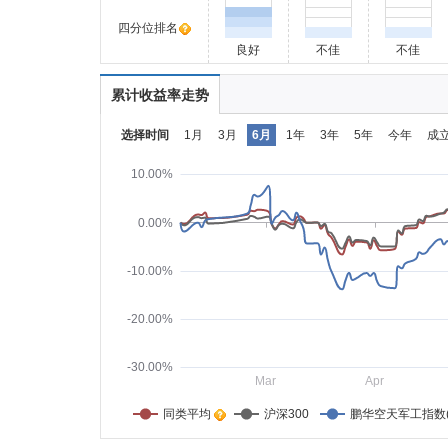
四分位排名
良好
不佳
不佳
累计收益率走势
选择时间
1月
3月
6月
1年
3年
5年
今年
成
10.00%
0.00%
-10.00%
-20.00%
-30.00%
Mar
Apr
同类平均    
沪深300
鹏华空天军工指数(