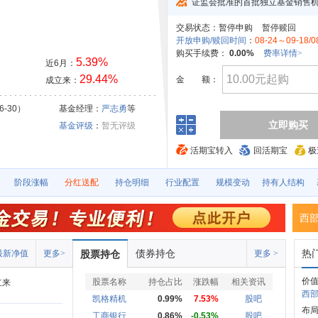
证监会批准的首批独立基金销售
交易状态：
暂停申购
暂停赎回
开放申购/赎回时间
：
08-24～09-18/0
购买手续费：
0.00%
费率详情>
5.39%
近6月：
29.44%
金
额：
成立来：
6-30）
基金经理：
严志勇
等
立即购买
基金评级
：
暂无评级
活期宝转入
回活期宝
极
阶段涨幅
分红送配
持仓明细
行业配置
规模变动
持有人结构
西
债券持仓
热
最新净值
更多>
股票持仓
更多 >
价值
股票名称
持仓占比
涨跌幅
相关资讯
立来
西部
凯格精机
0.99%
7.53%
股吧
布局
工商银行
0.86%
-0.53%
股吧