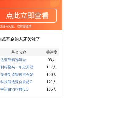
注该基金的人还关注了
基金名称
关注度
方达蓝筹精选混合
98人
部利得聚兴一年定开混
117人
赢先进制造智选混合发
100人
赢科技智选混合发起C
121人
中证白酒指数(LO
105人