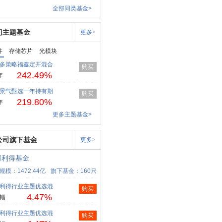
全部同类基金>
门主题基金
更多>
件
存储芯片
光模块
多策略福鑫定开混合
购买
242.49%
年
景气甄选一年持有期
购买
219.80%
年
更多主题基金>
公司旗下基金
更多>
部利得基金
规模：1472.44亿
旗下基金：160只
利得行业主题优选混
购买
4.47%
幅
利得行业主题优选混
购买