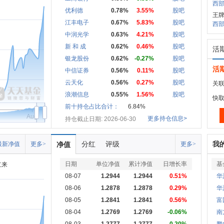
西部
优利德
0.78%
3.55%
股吧
王牌
江丰电子
0.67%
5.83%
股吧
西部
中润光学
0.63%
4.21%
股吧
新 和 成
0.62%
0.46%
股吧
活
银龙股份
0.62%
-0.27%
股吧
活
中信证券
0.56%
0.11%
股吧
云天化
0.56%
0.27%
股吧
关联
浪潮信息
0.55%
1.56%
股吧
快
前十持仓占比合计：
6.84%
Aug
更多持仓信息>
持仓截止日期: 2026-06-30
分红
评级
我
最新净值
更多>
净值
更多>
日期
单位净值
累计净值
日增长率
基
立来
08-07
1.2944
1.2944
0.51%
华
08-06
1.2878
1.2878
0.29%
华
08-05
1.2841
1.2841
0.56%
富
08-04
1.2769
1.2769
-0.06%
南