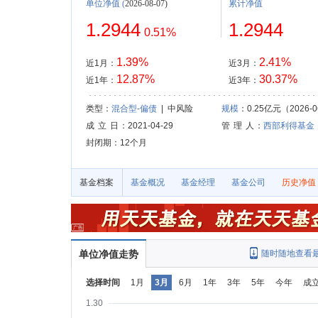
单位净值
(
2026-08-07)
累计净值
1.2944
1.2944
0.51%
1.39%
2.41%
近1月：
近3月：
12.87%
30.37%
近1年：
近3年：
类型：
混合型-偏债
| 中风险
规模
：0.25亿元（2026-0
成 立 日
：2021-04-29
管 理 人
：
西部利得基金
封闭期：12个月
基金档案
基金概况
基金经理
基金公司
历史净值
单位净值走势
随时随地查看
选择时间
1月
3月
6月
1年
3年
5年
今年
成
1.30