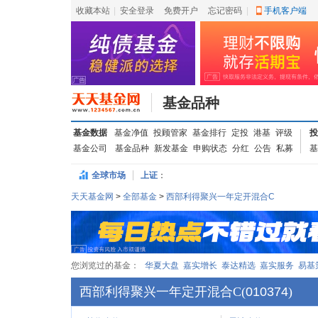
收藏本站
|
安全登录
|
免费开户
忘记密码
|
手机客户端
基金品种
基金数据
基金净值
投顾管家
基金排行
定投
港基
评级
投
基金公司
基金品种
新发基金
申购状态
分红
公告
私募
基
全球市场
上证
：
天天基金网
>
全部基金
>
西部利得聚兴一年定开混合C
您浏览过的基金：
华夏大盘
嘉实增长
泰达精选
嘉实服务
易基
西部利得聚兴一年定开混合C
(
010374
)