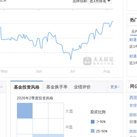
立来
选择指标:
热
元
财通
近1
财通
近1
May
Jun
Jul
Aug
同
基金换手率
业绩评价
>
基金投资风格
更多>
西
2026年2季度投资风格
管理
西部
日涨
西部