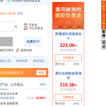
机构
民生银行全程资金监管
8-24～09-18
详情>
手机也
元
可以买基金
免费开户
速回活期宝
超级转换
基金公告
财务报表
购买信息
部利得基金财富号
查看
门产品
公司观点
更多>
发现 远见未来
利得新润混...
近1年
20.46%
蓝筹 超额显著