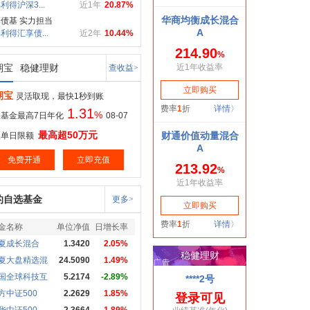
利得沪深3...
近1年
20.87%
债基 实力担当
利得汇享债...
近2年
10.44%
期宝
稳健理财
查收益>
期宝
灵活取现，最快1秒到账
1.31
%
基金最高7日年化
08-07
最高超50万元
取单日限额
免费开通
立即充值
的自选基金
更多>
金名称
单位净值
日增长率
夏成长混合
1.3420
2.05%
夏大盘精选混
24.5090
1.49%
国全球科技互
5.2174
-2.89%
方中证500
2.2629
1.85%