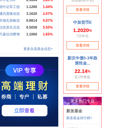
华中证500
2.3664
1.89%
国中证军工指
1.1260
1.44%
通内需驱动混
3.1620
2.07%
华领先策略混
0.9814
0.07%
信优质生活混
0.5058
5.55%
万菱信消费增
1.1060
1.65%
更多自选基金信息>