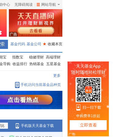
助中心
无障碍阅读
|
网站导航
|
基金代码
基金公司
★
收藏本页
期宝
指数宝
稳健理财
高端理财
金导购
收益排行
热销基金
五星基金
更多
手机访问当前基金品种页
对比
手机版天天基金下载