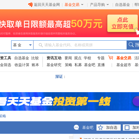
返回天天基金网
|
基金交易
|
产品导购
|
自选基金
|
帮
基 金
请输入基金代码、名称或简拼
资工具
自选基金
比较
资讯互动
要闻
观点
学校
专题
基金交易
活
金筛选
收益计算
账本
基金研究
策略
私募
基金吧
直播
基金超市
基
深证
：
策略
基金吧
加自选
加