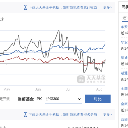
同
下载天天基金手机版，随时随地查看累计收益
更多>
近
立来
华安
近1
华安
近1
融通
近1
融通
近1
金鹰
May
Jun
Jul
Aug
近1
当前基金
PK
对比
定开混
金鹰
近1
下载天天基金手机版，随时随地查看排名走势
更多>
西部
近1