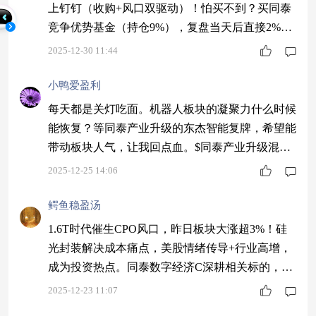
上钉钉（收购+风口双驱动）！怕买不到？买同泰
竞争优势基金（持仓9%），复盘当天后直接2%收
益，这波别错过！$同泰竞争优势混合C$ #商业航
2025-12-30 11:44
天赛道爆火：2026年行业或迎质变#
小鸭爱盈利
每天都是关灯吃面。机器人板块的凝聚力什么时候
能恢复？等同泰产业升级的东杰智能复牌，希望能
带动板块人气，让我回点血。$同泰产业升级混合
C$ #新年观察局：2026我看好的投资赛道#
2025-12-25 14:06
鳄鱼稳盈汤
1.6T时代催生CPO风口，昨日板块大涨超3%！硅
光封装解决成本痛点，美股情绪传导+行业高增，
成为投资热点。同泰数字经济C深耕相关标的，昨
日暴涨超4%～$同泰数字经济股票C$ #长征十二号
2025-12-23 11:07
甲可复用火箭首飞引发关注#