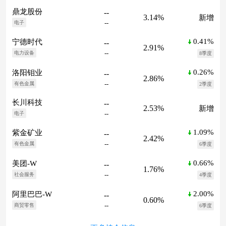
鼎龙股份
--
3.14%
新增
--
电子
0.41%
宁德时代
--
2.91%
--
电力设备
8季度
0.26%
洛阳钼业
--
2.86%
--
有色金属
2季度
长川科技
--
2.53%
新增
--
电子
1.09%
紫金矿业
--
2.42%
--
有色金属
6季度
0.66%
美团-W
--
1.76%
--
社会服务
4季度
2.00%
阿里巴巴-W
--
0.60%
--
商贸零售
6季度