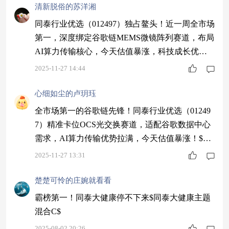
清新脱俗的苏洋湘
同泰行业优选（012497）独占鳌头！近一周全市场
第一，深度绑定谷歌链MEMS微镜阵列赛道，布局
AI算力传输核心，今天估值暴涨，科技成长优
选！$同泰行业优选股票C$ #低估补涨号启航#
2025-11-27 14:44
心细如尘的卢玥珏
全市场第一的谷歌链先锋！同泰行业优选（01249
7）精准卡位OCS光交换赛道，适配谷歌数据中心
需求，AI算力传输优势拉满，今天估值暴涨！$同
泰行业优选股票C$ #观点搭子团火热招募中！#
2025-11-27 13:31
楚楚可怜的庄婉就看看
霸榜第一！同泰大健康停不下来$同泰大健康主题
混合C$
2025-08-02 20:26