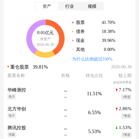
资产
行业
规模
41.70%
股票
18.38%
债券
0.01亿元
净资产
39.96%
现金
2026-06-30
0.00%
其他
为什么比例超过100%
39.81%
2026-06-30
重仓股票
股票名称
价格
持仓占比
较上期
连续持有季度
7.17%
华峰测控
--
11.51%
--
电子
5季度
2.86%
北方华创
--
6.55%
--
电子
7季度
1.53%
腾讯控股
--
5.53%
--
传媒
7季度