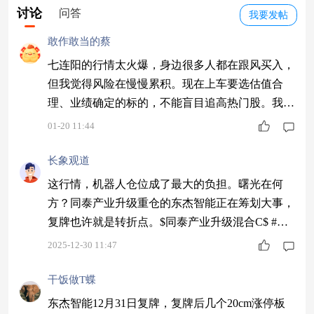
讨论
问答
我要发帖
敢作敢当的蔡
七连阳的行情太火爆，身边很多人都在跟风买入，
但我觉得风险在慢慢累积。现在上车要选估值合
理、业绩确定的标的，不能盲目追高热门股。我打
算小仓位试错，等回调到位再加大投入。 #2026我
01-20 11:44
的新年投资计划#
长象观道
这行情，机器人仓位成了最大的负担。曙光在何
方？同泰产业升级重仓的东杰智能正在筹划大事，
复牌也许就是转折点。$同泰产业升级混合C$ #商
业航天赛道爆火：2026年行业或迎质变#
2025-12-30 11:47
干饭做T蝶
东杰智能12月31日复牌，复牌后几个20cm涨停板