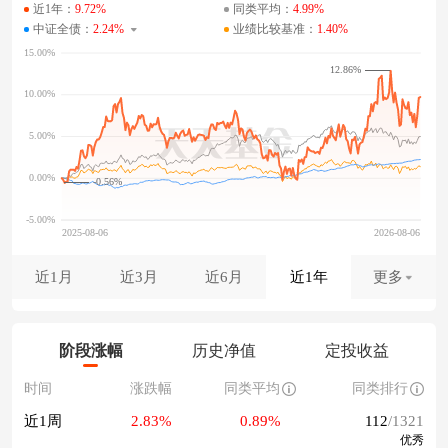
近1年：
9.72%
同类平均：
4.99%
中证全债：
2.24%
业绩比较基准：
1.40%
12.86%
-0.56%
近1月
近3月
近6月
近1年
更多
阶段涨幅
历史净值
定投收益
时间
涨跌幅
同类平均
同类排行
近1周
2.83%
0.89%
112
/1321
优秀