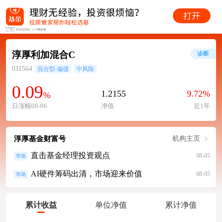
淳厚利加混合C
诊断
011564
混合型-偏债
中风险
0.09
1.2155
9.72%
%
日涨幅08-06
净值
近1年
淳厚基金财富号
机构主页
直击基金经理投资观点
08-05
市场
AI硬件筹码出清，市场迎来价值
08-05
市场
累计收益
单位净值
累计净值