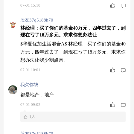
慎，既然这样了就别再想了。可我一个不关注股票
07-01 15:10
和基金的人都知道地产不可能起死回生了，这个基
金经理为什么换股都是地产？哪来的胆量拿着大爷
股友37q5188h70
大妈省吃俭用的钱练手，跌，就是为了让老同志们
林经理：买了你们的基金40万元，四年过去了，到
现在亏了18万多元。求求你想办法让
的钱没了，因为他们的信任，基金经理就这么肆无
忌惮的，是非要逼出人命吗！就没人出来制止吗！
$华夏优加生活混合A$ 林经理：买了你们的基金40
就没人
万元，四年过去了，到现在亏了18万多元。求求你
想办法让我少割点肉。
07-01 10:01
我欠你钱
都是地产，地产
07-01 09:02
1人
股友37q5188h70