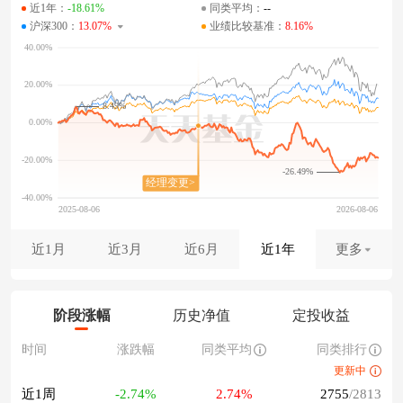
近1年：
-18.61%
同类平均：
--
沪深300：
13.07%
业绩比较基准：
8.16%
8.49%
-26.49%
近1月
近3月
近6月
近1年
更多
阶段涨幅
历史净值
定投收益
时间
涨跌幅
同类平均
同类排行
更新中
近1周
-2.74%
2.74%
2755
/2813