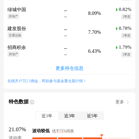
0.82%
绿城中国
--
8.09%
--
房地产
2季度
0.78%
建发股份
--
7.70%
--
交通运输
2季度
1.79%
招商积余
--
6.43%
--
房地产
2季度
更多持仓信息
在线开户万2.5佣金，即刻参与基金重仓股行情！
特色数据
更多
近1年
近3年
近5年
21.07%
波动较低
优于71%同类
波动率