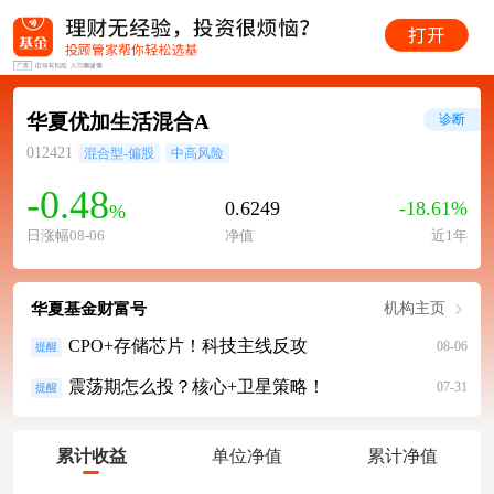
华夏优加生活混合A
诊断
012421
混合型-偏股
中高风险
-0.48
0.6249
-18.61%
%
日涨幅08-06
净值
近1年
华夏基金财富号
机构主页
CPO+存储芯片！科技主线反攻
08-06
提醒
震荡期怎么投？核心+卫星策略！
07-31
提醒
累计收益
单位净值
累计净值