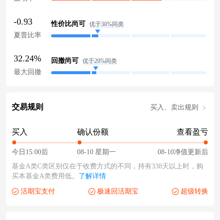
-0.93
性价比尚可
优于30%同类
夏普比率
32.24%
回撤尚可
优于29%同类
最大回撤
交易规则
买入、卖出规则
买入
确认份额
查看盈亏
今日15:00后
08-10 星期一
08-10净值更新后
基金A类C类区别仅在于收费方式的不同，持有338天以上时，购
买本基金A类费用低。
了解详情
活期宝支付
极速回活期宝
超级转换