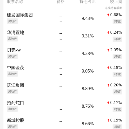
股票名称
价格
持仓占比
较上期
连续持有季度
0.68%
建发国际集团
--
9.43%
--
房地产
2季度
0.24%
华润置地
--
9.31%
--
房地产
2季度
2.05%
贝壳-W
--
9.28%
--
房地产
2季度
0.19%
中国金茂
--
9.05%
--
房地产
2季度
0.26%
滨江集团
--
8.89%
--
房地产
2季度
0.17%
招商蛇口
--
8.76%
--
房地产
2季度
0.19%
新城控股
--
8.66%
--
房地产
2季度