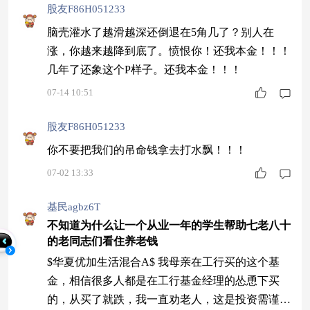
股友F86H051233
脑壳灌水了越滑越深还倒退在5角几了？别人在
涨，你越来越降到底了。愤恨你！还我本金！！！
几年了还象这个P样子。还我本金！！！
07-14 10:51
股友F86H051233
你不要把我们的吊命钱拿去打水飘！！！
07-02 13:33
基民agbz6T
不知道为什么让一个从业一年的学生帮助七老八十
的老同志们看住养老钱
$华夏优加生活混合A$ 我母亲在工行买的这个基
金，相信很多人都是在工行基金经理的怂恿下买
的，从买了就跌，我一直劝老人，这是投资需谨