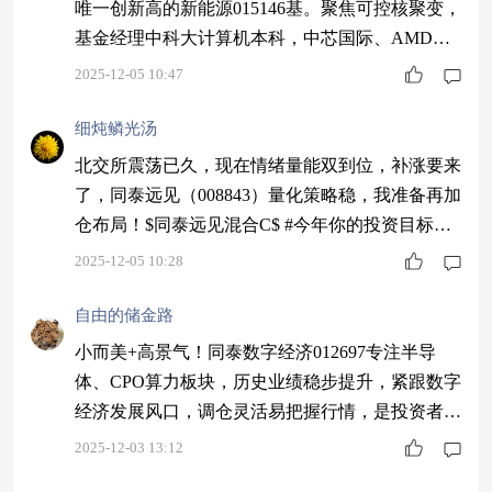
唯一创新高的新能源015146基。聚焦可控核聚变，
基金经理中科大计算机本科，中芯国际、AMD研
发经验，专家级管理。锁定期设计，长期持有更安
2025-12-05 10:47
心！$同泰新能源1年持有股票C$ #机构：看好“春
季行情”提前开启#
细炖鳞光汤
北交所震荡已久，现在情绪量能双到位，补涨要来
了，同泰远见（008843）量化策略稳，我准备再加
仓布局！$同泰远见混合C$ #今年你的投资目标达
成了吗？#
2025-12-05 10:28
自由的储金路
小而美+高景气！同泰数字经济012697专注半导
体、CPO算力板块，历史业绩稳步提升，紧跟数字
经济发展风口，调仓灵活易把握行情，是投资者布
局科技赛道的优质选择～$同泰数字经济股票C$ #
2025-12-03 13:12
今年你的投资目标达成了吗？#