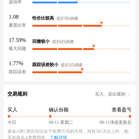
波动率
1.08
性价比较高
优于70%同类
夏普比率
17.59%
回撤较小
优于62%同类
最大回撤
1.77%
跟踪误差较小
优于51%同类
跟踪误差
交易规则
买入、卖出规则
买入
确认份额
查看盈亏
今日
08-11 星期二
08-11净值更新后
基金A类C类区别仅在于收费方式的不同，持有365天以上时，购
买本基金A类费用低。
了解详情