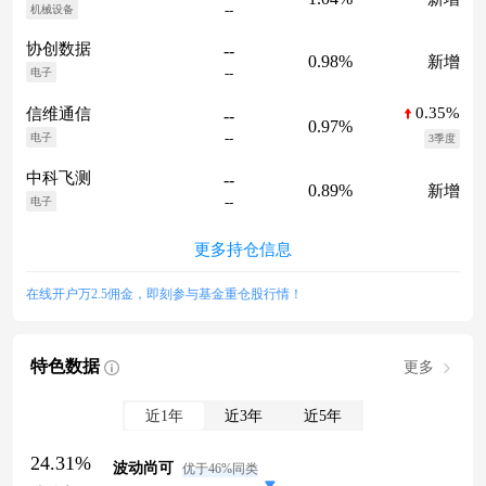
--
机械设备
协创数据
--
0.98%
新增
--
电子
0.35%
信维通信
--
0.97%
--
电子
3季度
中科飞测
--
0.89%
新增
--
电子
更多持仓信息
在线开户万2.5佣金，即刻参与基金重仓股行情！
特色数据
更多
近1年
近3年
近5年
24.31%
波动尚可
优于46%同类