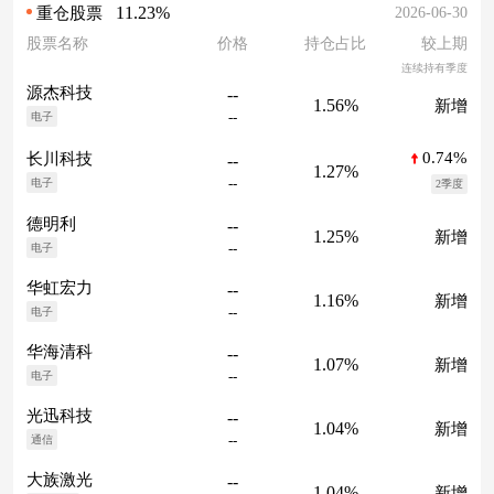
11.23%
2026-06-30
重仓股票
股票名称
价格
持仓占比
较上期
连续持有季度
源杰科技
--
1.56%
新增
--
电子
0.74%
长川科技
--
1.27%
--
电子
2季度
德明利
--
1.25%
新增
--
电子
华虹宏力
--
1.16%
新增
--
电子
华海清科
--
1.07%
新增
--
电子
光迅科技
--
1.04%
新增
--
通信
大族激光
--
1.04%
新增