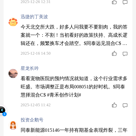
2025-12-26 12:31
迅捷的丁美波
今天北交所大跌，好多人问我要不要割肉，我的答
案就一个：不割！当初看好的政策扶持、高成长逻
辑还在，频繁换车才会踏空。$同泰远见混合C$ #
挖掘超额收益#
2025-12-16 14:50
星龙长吟
看看宠物医院的预约情况就知道，这个行业需求多
旺盛。市场调整正是布局008051的好时机。$同泰
慧择混合C$ #青禾创作计划#
2025-12-05 11:42
投资企鹅号
同泰新能源015146一年持有期基金表现炸裂，三年