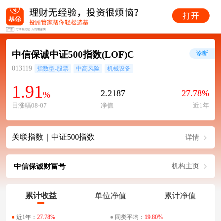
中信保诚中证500指数(LOF)C
诊断
013119
指数型-股票
中高风险
机械设备
1.91
2.2187
27.78%
%
日涨幅08-07
净值
近1年
关联指数｜中证500指数
详情
中信保诚财富号
机构主页
累计收益
单位净值
累计净值
近1年：
27.78%
同类平均：
19.80%