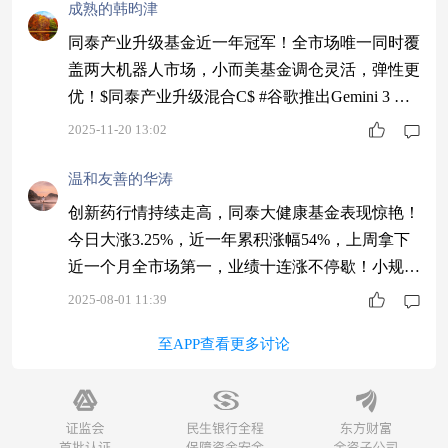
成熟的韩昀津
同泰产业升级基金近一年冠军！全市场唯一同时覆
盖两大机器人市场，小而美基金调仓灵活，弹性更
优！$同泰产业升级混合C$ #谷歌推出Gemini 3 图
像编程能力升级#
2025-11-20 13:02
温和友善的华涛
创新药行情持续走高，同泰大健康基金表现惊艳！
今日大涨3.25%，近一年累积涨幅54%，上周拿下
近一个月全市场第一，业绩十连涨不停歇！小规模
基金，调仓如神，修复力强，业绩就是牛！$同泰
2025-08-01 11:39
大健康主题混合C$
至APP查看更多讨论