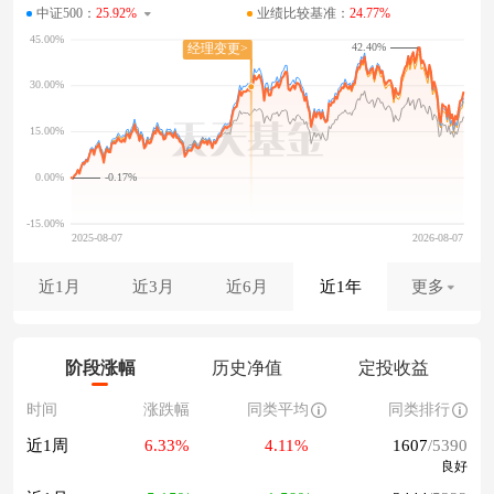
中证500：
25.92%
业绩比较基准：
24.77%
42.40%
-0.17%
近1月
近3月
近6月
近1年
更多
阶段涨幅
历史净值
定投收益
时间
涨跌幅
同类平均
同类排行
近1周
6.33%
4.11%
1607
/5390
良好