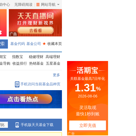
助中心
无障碍阅读
|
网站导航
|
基金代码
基金公司
★
收藏本页
期宝
指数宝
稳健理财
高端理财
金导购
收益排行
热销基金
五星基金
更多
手机访问当前基金品种页
对比
手机版天天基金下载