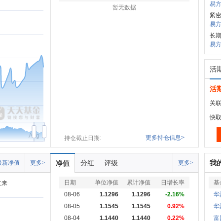
易方
暂无数据
紧
易方
长期
易方
活
活
关联
快
Aug
更多持仓信息>
持仓截止日期:
分红
评级
我
最新净值
更多>
净值
更多>
日期
单位净值
累计净值
日增长率
基
立来
08-06
1.1296
1.1296
-2.16%
华
08-05
1.1545
1.1545
0.92%
华
08-04
1.1440
1.1440
0.22%
富