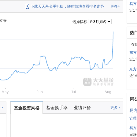
易方
下载天天基金手机版，随时随地查看排名走势
更多>
近1
立来
选择指标:
热
存
东方
近1
东方
近1
May
Jun
Jul
Aug
同
基金换手率
业绩评价
>
基金投资风格
更多>
易
管理
易方
日涨