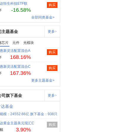
达恒生科技ETF联
购买
-16.58%
年
全部同类基金>
门主题基金
更多>
储芯片
元件
光模块
惠新灵活配置混合A
购买
168.16%
年
惠新灵活配置混合C
购买
167.36%
年
更多主题基金>
公司旗下基金
更多>
方达基金
规模：24552.66亿
旗下基金：938只
达黄金主题美元现汇C
购买
3.90%
幅