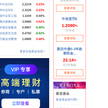
方中证500
2.2219
0.23%
华中证500
2.3226
0.23%
国中证军工指
1.1100
0.00%
通内需驱动混
3.0980
0.52%
华领先策略混
0.9807
-0.40%
信优质生活混
0.4792
-0.02%
万菱信消费增
1.0880
0.46%
更多自选基金信息>