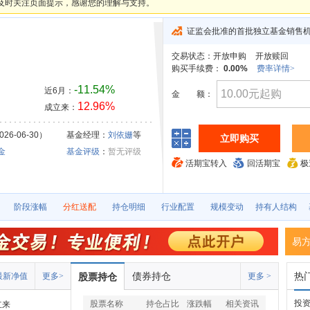
及时关注页面提示，感谢您的理解与支持。
证监会批准的首批独立基金销售
交易状态：
开放申购
开放赎回
购买手续费：
0.00%
费率详情>
-11.54%
近6月：
金
额：
12.96%
成立来：
26-06-30）
基金经理：
刘依姗
等
立即购买
金
基金评级
：
暂无评级
活期宝转入
回活期宝
极
阶段涨幅
分红送配
持仓明细
行业配置
规模变动
持有人结构
易
债券持仓
热
最新净值
更多>
股票持仓
更多 >
投资
股票名称
持仓占比
涨跌幅
相关资讯
立来