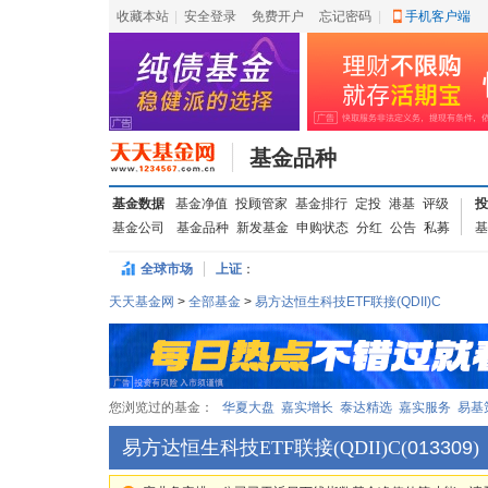
收藏本站
|
安全登录
|
免费开户
忘记密码
|
手机客户端
基金品种
基金数据
基金净值
投顾管家
基金排行
定投
港基
评级
投
基金公司
基金品种
新发基金
申购状态
分红
公告
私募
基
全球市场
上证
：
天天基金网
>
全部基金
>
易方达恒生科技ETF联接(QDII)C
您浏览过的基金：
华夏大盘
嘉实增长
泰达精选
嘉实服务
易基
易方达恒生科技ETF联接(QDII)C
(
013309
)