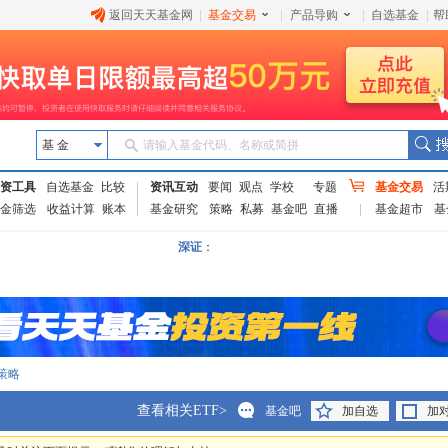
返回天天基金网
|
基金交易
|
产品导购
|
自选基金
|
帮
基 金
请输入基金代码、名称或简拼
资工具
自选基金
比较
资讯互动
要闻
观点
学校
专题
基金交易
活
金筛选
收益计算
账本
基金研究
策略
私募
基金吧
直播
基金超市
基
深证
：
策略
查看相关ETF>
基金吧
加自选
加