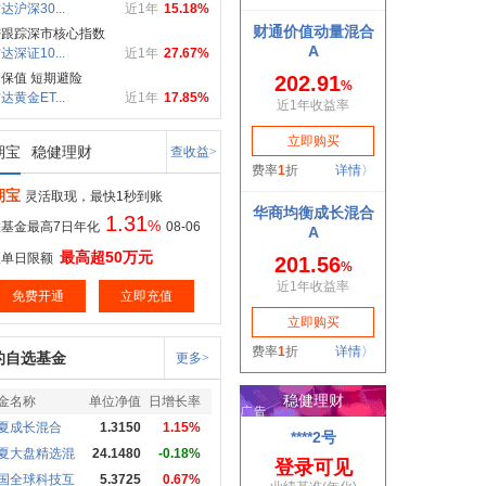
达沪深30...
近1年
15.18%
密跟踪深市核心指数
达深证10...
近1年
27.67%
保值 短期避险
达黄金ET...
近1年
17.85%
期宝
稳健理财
查收益>
期宝
灵活取现，最快1秒到账
1.31
%
基金最高7日年化
08-06
最高超50万元
取单日限额
免费开通
立即充值
的自选基金
更多>
金名称
单位净值
日增长率
夏成长混合
1.3150
1.15%
夏大盘精选混
24.1480
-0.18%
国全球科技互
5.3725
0.67%