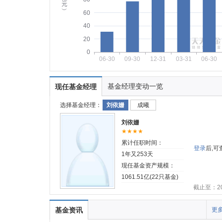
元
︶
60
40
20
0
06-30
09-30
12-31
03-31
06-30
基金经理变动一览
现任基金经理
选择基金经理：
刘依姗
成曦
刘依姗
★★★★
累计任职时间：
登录
后,
1年又253天
现任基金资产规模：
1061.51亿(22只基金)
截止至：202
基金资讯
更多