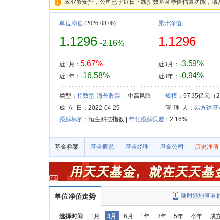
应业务安排，公司已于近日下线指数基金净值估算功能，请
单位净值
(
2026-08-06)
累计净值
1.1296
1.1296
-2.16%
5.67%
-3.59%
近1月：
近3月：
-16.58%
-0.94%
近1年：
近3年：
类型：
指数型-海外股票
| 中高风险
规模
：97.35亿元（20
成 立 日
：2022-04-29
管 理 人
：
易方达基
跟踪标的：
恒生科技指数 |
年化跟踪误差：
2.16%
基金档案
基金概况
基金经理
基金公司
历史净值
单位净值走势
随时随地查看
选择时间
1月
3月
6月
1年
3年
5年
今年
成