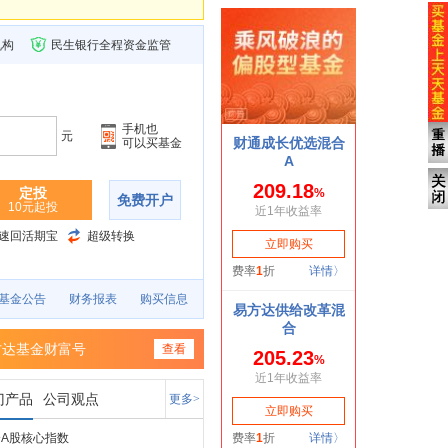
机构
民生银行全程资金监管
手机也
元
可以买基金
定投
免费开户
10元起投
速回活期宝
超级转换
基金公告
财务报表
购买信息
方达基金财富号
查看
门产品
公司观点
更多>
A股核心指数