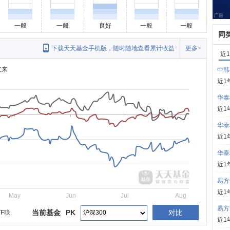
一般
一般
良好
一般
一般
同
下载天天基金手机版，随时随地查看累计收益
更多>
近
立来
中韩
近1
华泰
近1
华泰
近1
华泰
近1
易方
近1
May
Jun
Jul
Aug
易方
当前基金
PK
对比
F联
近1