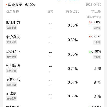
6.12%
2026-06-30
重仓股票
股票名称
价格
持仓占比
较上期
连续持有季度
0.08%
长江电力
--
0.85%
--
公用事业
2季度
0.01%
京沪高铁
--
0.80%
--
交通运输
2季度
0.40%
紫金矿业
--
0.80%
--
有色金属
7季度
药明康德
--
0.75%
新增
--
医药生物
罗莱生活
--
0.57%
新增
--
纺织服饰
金诚信
--
0.50%
新增
--
有色金属