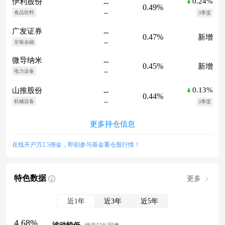
0.24%
伊利股份
--
0.49%
--
食品饮料
3季度
广发证券
--
0.47%
新增
--
非银金融
微导纳米
--
0.45%
新增
--
电力设备
0.13%
山推股份
--
0.44%
--
机械设备
3季度
更多持仓信息
在线开户万2.5佣金，即刻参与基金重仓股行情！
特色数据
更多
近1年
近3年
近5年
4.68%