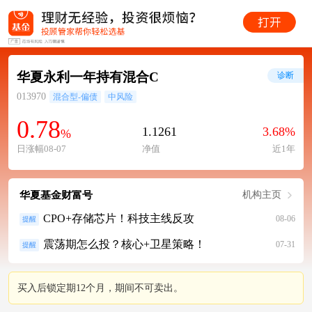
华夏永利一年持有混合C
诊断
013970
混合型-偏债
中风险
0.78
1.1261
3.68%
%
日涨幅08-07
净值
近1年
华夏基金财富号
机构主页
CPO+存储芯片！科技主线反攻
08-06
提醒
震荡期怎么投？核心+卫星策略！
07-31
提醒
买入后锁定期12个月，期间不可卖出。