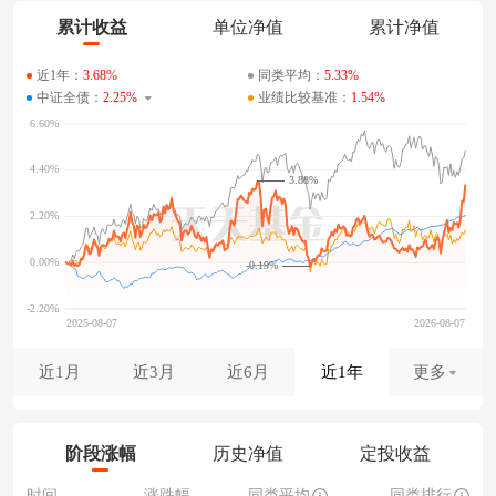
累计收益
单位净值
累计净值
近1年：
3.68%
同类平均：
5.33%
中证全债：
2.25%
业绩比较基准：
1.54%
3.88%
-0.19%
近1月
近3月
近6月
近1年
更多
阶段涨幅
历史净值
定投收益
时间
涨跌幅
同类平均
同类排行