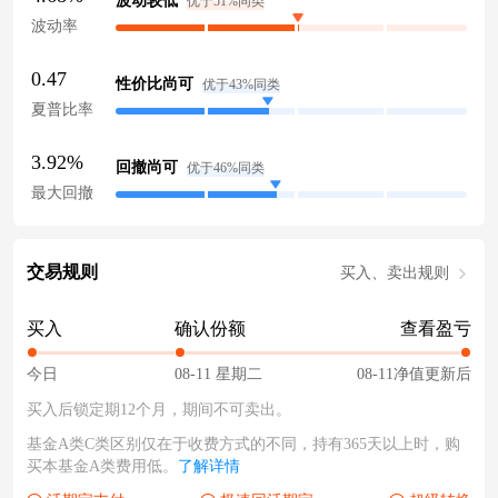
波动较低
优于51%同类
波动率
0.47
性价比尚可
优于43%同类
夏普比率
3.92%
回撤尚可
优于46%同类
最大回撤
交易规则
买入、卖出规则
买入
确认份额
查看盈亏
今日
08-11 星期二
08-11净值更新后
买入后锁定期12个月，期间不可卖出。
基金A类C类区别仅在于收费方式的不同，持有365天以上时，购
买本基金A类费用低。
了解详情