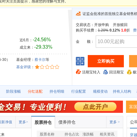
及时关注页面提示，感谢您的理解与支持。
证监会批准的首批独立基金销售
交易状态：
开放申购
开放赎回
购买手续费：
1.20%
0.12%
1.0
折
费
-24.56%
近6月：
金
额：
-29.33%
成立来：
6-30）
基金经理：
蔡卡尔
等
立即购买
基金评级
：
活期宝转入
回活期宝
极
阶段涨幅
分红送配
持仓明细
行业配置
规模变动
持有人结构
富国
债券持仓
公
最新净值
更多>
股票持仓
更多 >
股票名称
持仓占比
涨跌幅
相关资讯
立来
穿越