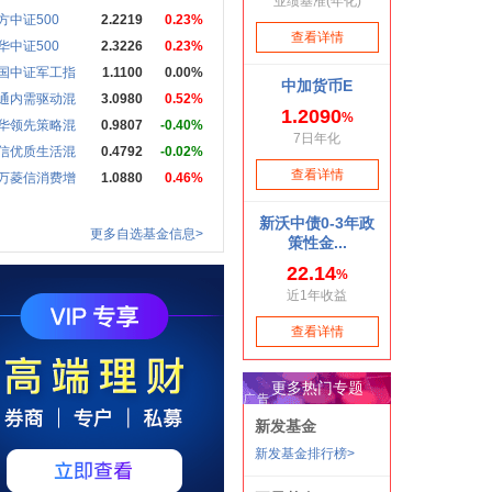
方中证500
2.2219
0.23%
华中证500
2.3226
0.23%
国中证军工指
1.1100
0.00%
通内需驱动混
3.0980
0.52%
华领先策略混
0.9807
-0.40%
信优质生活混
0.4792
-0.02%
万菱信消费增
1.0880
0.46%
更多自选基金信息>