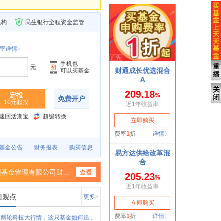
机构
民生银行全程资金监管
率详情>
手机也
元
可以买基金
定投
免费开户
10元起投
速回活期宝
超级转换
基金公告
财务报表
购买信息
基金管理有限公司财...
查看
司观点
更多>
两轮科技大行情，这只基金如何追...