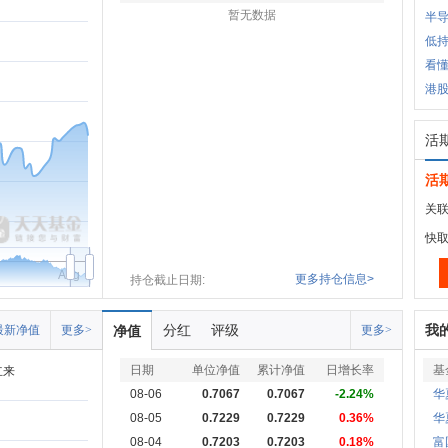
暂无数据
半
低持
看懂
港股
活
活
关联
快
Aug
更多持仓信息>
持仓截止日期:
分红
评级
我
最新净值
更多>
净值
更多>
日期
单位净值
累计净值
日增长率
基
立来
08-06
0.7067
0.7067
-2.24%
华
08-05
0.7229
0.7229
0.36%
华
08-04
0.7203
0.7203
0.18%
富