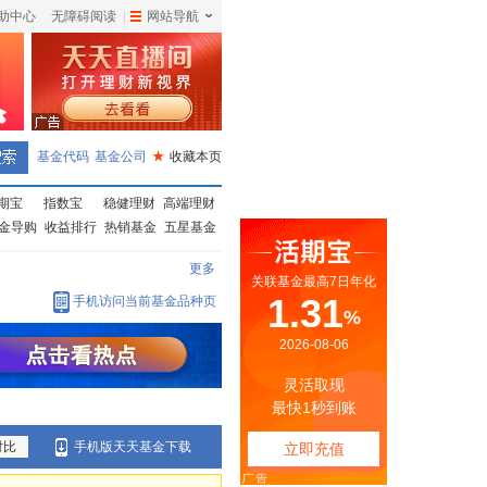
助中心
无障碍阅读
|
网站导航
|
基金代码
基金公司
★
收藏本页
期宝
指数宝
稳健理财
高端理财
金导购
收益排行
热销基金
五星基金
更多
手机访问当前基金品种页
对比
手机版天天基金下载