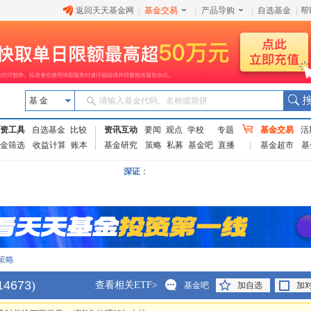
返回天天基金网
|
基金交易
|
产品导购
|
自选基金
|
帮
基 金
请输入基金代码、名称或简拼
资工具
自选基金
比较
资讯互动
要闻
观点
学校
专题
基金交易
活
金筛选
收益计算
账本
基金研究
策略
私募
基金吧
直播
基金超市
基
深证
：
策略
14673
)
查看相关ETF>
基金吧
加自选
加