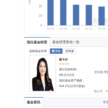
元
︶
20
10
0
06-30
09-30
12-31
03-31
06-30
基金经理变动一览
现任基金经理
选择基金经理：
蔡卡尔
田希蒙
蔡卡尔
★★★★
累计任职时间：
登录
后,
9年又215天
现任基金资产规模：
404.31亿(18只基金)
截止至：202
基金资讯
更多