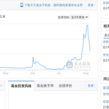
富国
下载天天基金手机版，随时随地查看排名走势
更多>
近1
立来
选择指标:
相
新
浙商
近1
华宝
近1
May
Jun
Jul
Aug
同
基金换手率
业绩评价
>
基金投资风格
更多>
富
管理
富国
日涨