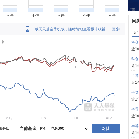
不佳
不佳
不佳
不佳
不佳
同
下载天天基金手机版，随时随地查看累计收益
更多>
近
立来
科创
近1
科创
近1
半导
近1
半导
近1
半导
近1
May
Jun
Jul
Aug
半导
当前基金
PK
对比
联网E
近1