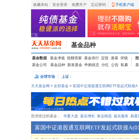
收藏本站
|
安全登录
|
免费开户
忘记密码
|
手机客户端
基金品种
基金数据
基金净值
投顾管家
基金排行
定投
港基
评级
投
基金公司
基金品种
新发基金
申购状态
分红
公告
私募
基
全球市场
上证
：
天天基金网
>
全部基金
>
富国中证港股通互联网ETF发起式联接A
您浏览过的基金：
华夏大盘
嘉实增长
泰达精选
嘉实服务
易基
富国中证港股通互联网ETF发起式联接A
(
0