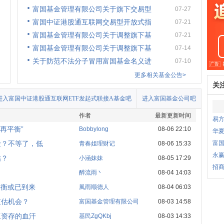
富国基金管理有限公司关于旗下交易型
07-27
富国中证港股通互联网交易型开放式指
07-21
富国基金管理有限公司关于调整旗下基
07-21
富国基金管理有限公司关于调整旗下基
07-14
关于防范不法分子冒用富国基金名义进
07-10
更多相关基金公告>
关
进入富国中证港股通互联网ETF发起式联接A基金吧
进入富国基金公司吧
作者
最新更新时间
易
再平衡”
Bobbylong
08-06 22:10
华夏
险？不等了，低
富
青春姐理财记
08-06 15:33
永
估？
小涵妹妹
08-05 17:29
招商
醉流雨丶
08-04 14:03
平衡或已到来
風雨顺德人
08-04 06:03
重估机会？
富国基金管理有限公司
08-03 14:58
工资存的血汗
基民ZgQKbj
08-03 14:33