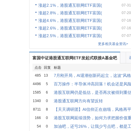
涨超2.1%，港股通互联网ETF富国(
07-31
涨超2.8%，港股通互联网ETF富国(
07-20
涨超4.6%，港股通互联网ETF富国(
07-16
涨超2.6%，港股通互联网ETF富国(
07-16
涨超2.5%，港股通互联网ETF富国(
07-07
更多相关基金资讯>
富国中证港股通互联网ETF发起式联接A基金吧
点击
回复
标题
7月刚开局，AI退潮创新药起立，这波“风格
485
13
百万操作：半导体冲高回落！机会还是风
4496
5
港股互联网仍是低估，是否再次被得到重
1585
6
港股通互联网方向有望反转
1340
0
【天天调研团】AI信仰正在崩塌，风格再
8711
8
港股互联网延续强势，如何力求把握价值
166
0
加油吧，还亏26%，让我少亏点吧，都是
54
0