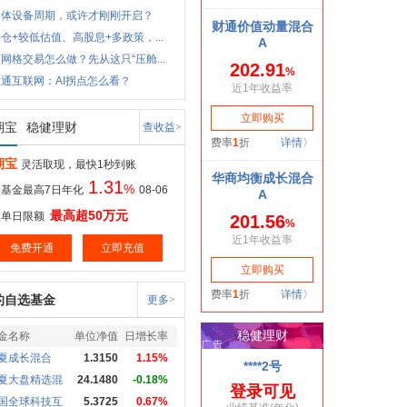
导体设备周期，或许才刚刚开启？
仓+较低估值、高股息+多政策，...
网格交易怎么做？先从这只“压舱...
通互联网：AI拐点怎么看？
期宝
稳健理财
查收益>
期宝
灵活取现，最快1秒到账
1.31
%
基金最高7日年化
08-06
最高超50万元
取单日限额
免费开通
立即充值
的自选基金
更多>
金名称
单位净值
日增长率
夏成长混合
1.3150
1.15%
夏大盘精选混
24.1480
-0.18%
国全球科技互
5.3725
0.67%