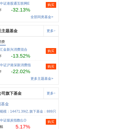
中证港股通互联网E
购买
-32.13%
年
全部同类基金>
关主题基金
更多>
消费
汇金新兴消费混合
购买
-13.52%
年
中证沪港深新消费指
购买
-22.02%
年
更多主题基金>
公司旗下基金
更多>
国基金
规模：14471.39亿
旗下基金：889只
中证煤炭指数(LO
购买
5.17%
幅