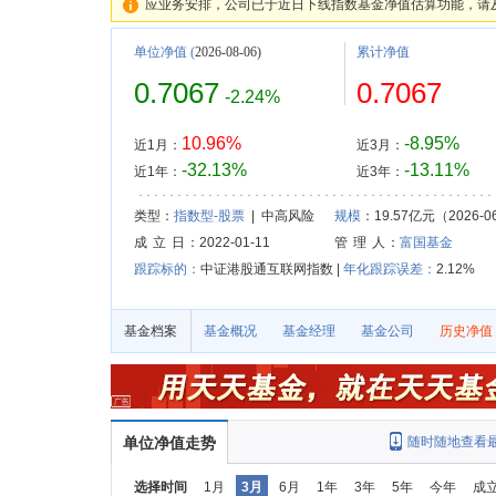
应业务安排，公司已于近日下线指数基金净值估算功能，请
单位净值
(
2026-08-06)
累计净值
0.7067
0.7067
-2.24%
10.96%
-8.95%
近1月：
近3月：
-32.13%
-13.11%
近1年：
近3年：
类型：
指数型-股票
| 中高风险
规模
：19.57亿元（2026-0
成 立 日
：2022-01-11
管 理 人
：
富国基金
跟踪标的：
中证港股通互联网指数 |
年化跟踪误差：
2.12%
基金档案
基金概况
基金经理
基金公司
历史净值
单位净值走势
随时随地查看
选择时间
1月
3月
6月
1年
3年
5年
今年
成