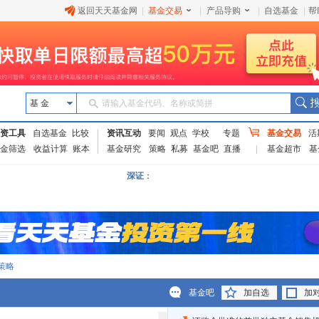
返回天天基金网
|
基金交易
|
产品导购
|
自选基金
|
帮
基 金
请输入基金代码、名称或简拼
资工具
自选基金
比较
资讯互动
要闻
观点
学校
专题
基金交易
活
金筛选
收益计算
账本
基金研究
策略
私募
基金吧
直播
基金超市
基
深证
：
策略
基金吧
加自选
加