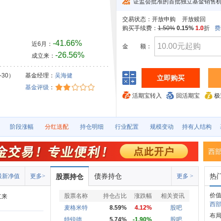
证监会批准的首批独立基金销售
交易状态：
开放申购
开放赎回
购买手续费：
1.50%
0.15%
1.0
折
费
-41.66%
近6月：
金
额：
-26.56%
成立来：
-30）
基金经理：
吴海健
立即购买
基金评级
：
活期宝转入
回活期宝
极
阶段涨幅
分红送配
持仓明细
行业配置
规模变动
持有人结构
西
债券持仓
热
最新净值
更多>
股票持仓
更多 >
价值
股票名称
持仓占比
涨跌幅
相关资讯
立来
西部
麦格米特
8.59%
4.12%
股吧
布局
特锐德
5.74%
-1.90%
股吧