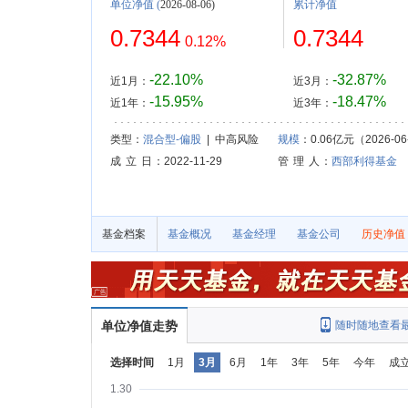
单位净值
(
2026-08-06)
累计净值
0.7344
0.7344
0.12%
-22.10%
-32.87%
近1月：
近3月：
-15.95%
-18.47%
近1年：
近3年：
类型：
混合型-偏股
| 中高风险
规模
：0.06亿元（2026-06
成 立 日
：2022-11-29
管 理 人
：
西部利得基金
基金档案
基金概况
基金经理
基金公司
历史净值
单位净值走势
随时随地查看
选择时间
1月
3月
6月
1年
3年
5年
今年
成
1.30