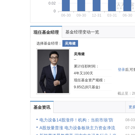
0.02
0
06-30
09-30
12-31
03-31
06-30
基金经理变动一览
现任基金经理
选择基金经理：
吴海健
吴海健
--
累计任职时间：
登录
后,
4年又100天
现任基金资产规模：
9.85亿(8只基金)
截止至：202
基金资讯
更多
电力设备14股涨停！机构：当前市场“防
08-03
A股放量普涨 电力设备板块主力资金净流
07-29