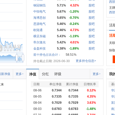
西部
铜冠铜箔
5.71%
4.32%
股吧
王牌
中恒电气
5.67%
-1.20%
股吧
西部
海博思创
5.65%
-0.70%
股吧
思源电气
5.46%
-0.24%
股吧
活
欧陆通
5.46%
4.73%
股吧
活
横店东磁
5.43%
-1.19%
股吧
帝尔激光
5.42%
4.01%
股吧
关联
金盘科技
5.38%
-1.89%
股吧
快
前十持仓占比合计：
58.51%
Aug
更多持仓信息>
持仓截止日期: 2026-06-30
分红
评级
我
最新净值
更多>
净值
更多>
日期
单位净值
累计净值
日增长率
基
立来
08-06
0.7344
0.7344
0.12%
华
08-05
0.7335
0.7335
4.35%
华
08-04
0.7029
0.7029
3.63%
富
08-03
0.6783
0.6783
-1.48%
南