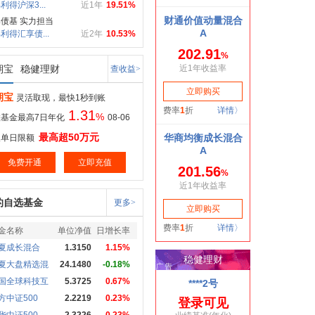
利得沪深3...
近1年
19.51%
债基 实力担当
利得汇享债...
近2年
10.53%
期宝
稳健理财
查收益>
期宝
灵活取现，最快1秒到账
1.31
%
基金最高7日年化
08-06
最高超50万元
取单日限额
免费开通
立即充值
的自选基金
更多>
金名称
单位净值
日增长率
夏成长混合
1.3150
1.15%
夏大盘精选混
24.1480
-0.18%
国全球科技互
5.3725
0.67%
方中证500
2.2219
0.23%