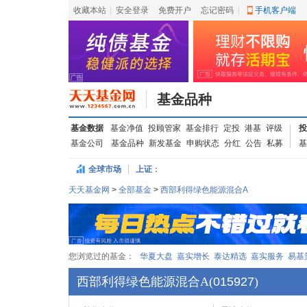
收藏本站
|
安全登录
|
免费开户
忘记密码
|
手机客户端
基金品种
基金数据
基金净值
投顾管家
基金排行
定投
港基
评级
投
基金公司
基金品种
新发基金
申购状态
分红
公告
私募
基
全球市场
上证
：
天天基金网
>
全部基金
>
西部利得绿色能源混合A
您浏览过的基金：
华夏大盘
嘉实增长
泰达精选
嘉实服务
易基
西部利得绿色能源混合A
(
015927
)