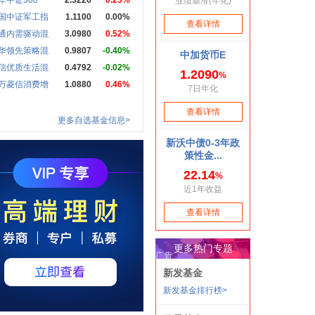
华中证500
2.3226
0.23%
国中证军工指
1.1100
0.00%
通内需驱动混
3.0980
0.52%
华领先策略混
0.9807
-0.40%
信优质生活混
0.4792
-0.02%
万菱信消费增
1.0880
0.46%
更多自选基金信息>