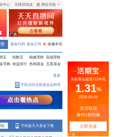
助中心
无障碍阅读
|
网站导航
|
基金代码
基金公司
★
收藏本页
期宝
指数宝
稳健理财
高端理财
金导购
收益排行
热销基金
五星基金
更多
手机访问当前基金品种页
对比
手机版天天基金下载