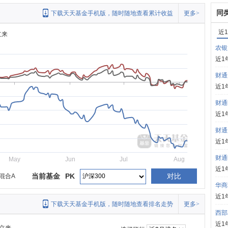
同
下载天天基金手机版，随时随地查看累计收益
更多>
近
立来
农银
近1
财通
近1
财通
近1
财通
近1
财通
May
Jun
Jul
Aug
近1
当前基金
PK
对比
混合A
华商
近1
下载天天基金手机版，随时随地查看排名走势
更多>
西部
近1