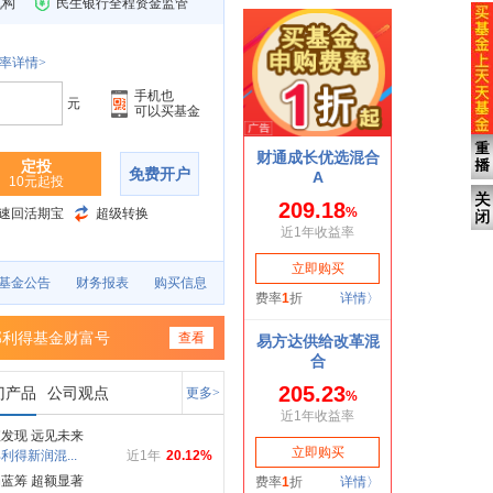
机构
民生银行全程资金监管
率详情>
手机也
元
可以买基金
定投
免费开户
10元起投
速回活期宝
超级转换
基金公告
财务报表
购买信息
部利得基金财富号
查看
门产品
公司观点
更多>
发现 远见未来
利得新润混...
近1年
20.12%
蓝筹 超额显著