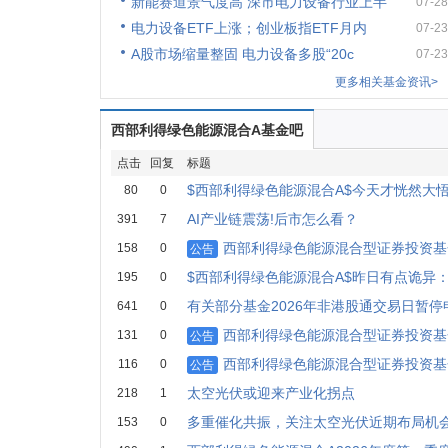
新能赛道景气度高 深市电力设备行业上半
07-28
电力设备ETF上涨；创业板指ETF月内
07-23
A股市场缩量整固 电力设备多股“20c
07-23
更多相关基金资讯>
西部利得绿色能源混合A基金吧
点击
回复
标题
$西部利得绿色能源混合A$今天才恍然大
80
0
AI产业链震荡!后市怎么看？
391
7
西部利得绿色能源混合型证券投资基金
158
0
公告
$西部利得绿色能源混合A$昨日有点诡异
195
0
有关部分基金2026年非港股通交易日暂停
641
0
西部利得绿色能源混合型证券投资基
131
0
公告
西部利得绿色能源混合型证券投资基金
116
0
公告
太空光伏或迎来产业化拐点
218
1
多重催化共振，关注太空光伏近期布局机
153
0