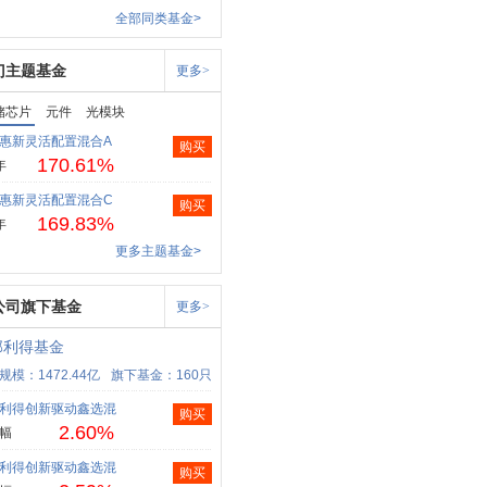
全部同类基金>
门主题基金
更多>
储芯片
元件
光模块
惠新灵活配置混合A
购买
170.61%
年
惠新灵活配置混合C
购买
169.83%
年
更多主题基金>
公司旗下基金
更多>
部利得基金
规模：1472.44亿
旗下基金：160只
利得创新驱动鑫选混
购买
2.60%
幅
利得创新驱动鑫选混
购买