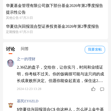
华夏基金管理有限公司旗下部分基金2026年第2季度报告
提示性公告
其他公告 07月21日
华夏信兴回报混合型证券投资基金2026年第2季度报告
定期报告 07月21日
讨论
问答
我要发帖
之一的理财
2.36亿的盘子，交给你，让你实习，时间和业绩证
明，你考核不过关。你的饭碗很可能与这只鸡的成
长或衰败所决定。但愿你能奋起直追，保住这2.36
亿的盘子也就才能保住你的饭碗。相信华夏基金不
2024-12-23 13:28
养闲人，也不养磨磨蹭蹭混饭吃的，你需要用实实
在在的盈利来赢得基民的认可，我相信，再这样几
基民EY0ZLD
乎天天绿下去，随着大家都赎回了，你也就没饭吃
$华夏信兴回报混合C$ 你这种人，怎么评上金牛基