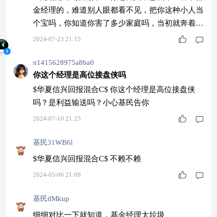
了！这是一个靠本事吃饭的年代！
金经理的，难道别人眼都看不见，把你这种小人当
个宝吗，你知道你害了多少家庭吗，当初就奔着你
这个名头，让我亏了百分之三十多，又跑这儿来害
2024-07-23 21:15
人，无语了，
n1415628975a8ba0
你这个经理是高位接盘侠吗
$华夏信兴回报混合C$ 你这个经理是高位接盘侠
吗？是利益输送吗？小心基民告你
2024-07-10 21:25
基民31WB6l
$华夏信兴回报混合C$ 不赖不赖
2024-05-06 21:09
基民tlMkup
细细对比一下就知道，基金经理太垃圾