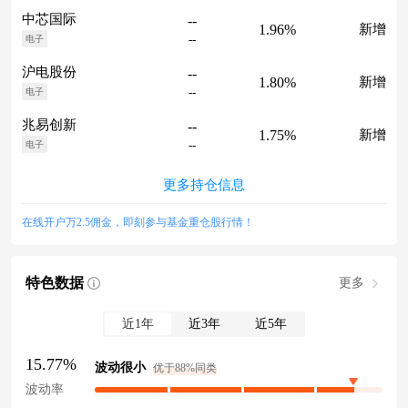
中芯国际
--
1.96%
新增
--
电子
沪电股份
--
1.80%
新增
--
电子
兆易创新
--
1.75%
新增
--
电子
更多持仓信息
在线开户万2.5佣金，即刻参与基金重仓股行情！
特色数据
更多
近1年
近3年
近5年
15.77%
波动很小
优于88%同类
波动率