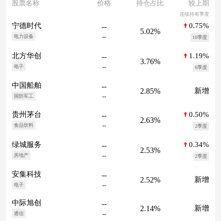
股票名称
价格
持仓占比
较上期
连续持有季度
0.75%
宁德时代
--
5.02%
--
电力设备
10季度
1.19%
北方华创
--
3.76%
--
电子
6季度
中国船舶
--
2.85%
新增
--
国防军工
0.50%
贵州茅台
--
2.63%
--
食品饮料
2季度
0.34%
绿城服务
--
2.53%
--
房地产
2季度
安集科技
--
2.52%
新增
--
电子
中际旭创
--
2.14%
新增
--
通信