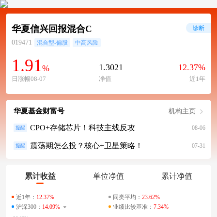
华夏信兴回报混合C
诊断
019471
混合型-偏股
中高风险
1.91
1.3021
12.37%
%
日涨幅08-07
净值
近1年
华夏基金财富号
机构主页
CPO+存储芯片！科技主线反攻
08-06
提醒
震荡期怎么投？核心+卫星策略！
07-31
提醒
累计收益
单位净值
累计净值
近1年：
12.37%
同类平均：
23.62%
沪深300：
14.09%
业绩比较基准：
7.34%