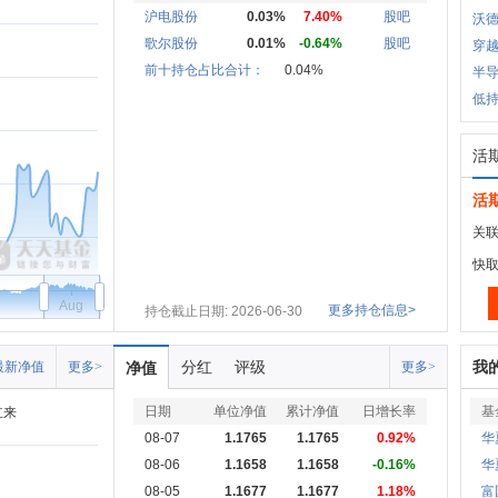
沪电股份
0.03%
7.40%
股吧
沃德
歌尔股份
0.01%
-0.64%
股吧
穿越
前十持仓占比合计：
0.04%
半
低持
活
活
关联
快
Aug
更多持仓信息>
持仓截止日期: 2026-06-30
分红
评级
我
最新净值
更多>
净值
更多>
日期
单位净值
累计净值
日增长率
基
立来
08-07
1.1765
1.1765
0.92%
华
08-06
1.1658
1.1658
-0.16%
华
08-05
1.1677
1.1677
1.18%
富