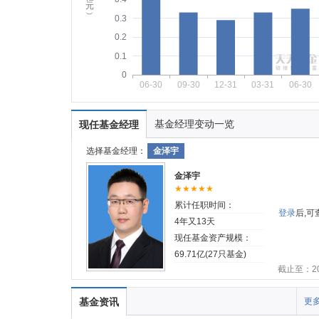
元
︶
0.3
0.2
0.1
0
06-30
09-30
12-31
03-31
06-30
基金经理变动一览
现任基金经理
选择基金经理：
金泽宇
金泽宇
★★★★★
累计任职时间：
登录
后,
4年又13天
现任基金资产规模：
69.71亿(27只基金)
截止至：202
基金资讯
更多