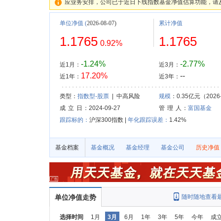
应业务安排，公司已于近日下线指数基金净值估算功能，请
单位净值
(
2026-08-07)
累计净值
1.1765
1.1765
0.92%
-1.24%
-2.77%
近1月：
近3月：
17.20%
--
近1年：
近3年：
类型：
指数型-股票
| 中高风险
规模
：0.35亿元（2026-
成 立 日
：2024-09-27
管 理 人
：
富国基金
跟踪标的：
沪深300指数 |
年化跟踪误差：
1.42%
基金档案
基金概况
基金经理
基金公司
历史净值
单位净值走势
随时随地查看
选择时间
1月
3月
6月
1年
3年
5年
今年
成