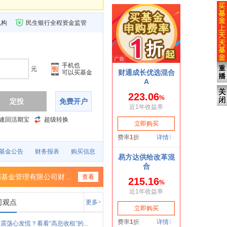
机构
民生银行全程资金监管
手机也
元
可以买基金
定投
免费开户
速回活期宝
超级转换
基金公告
财务报表
购买信息
基金管理有限公司财...
查看
司观点
更多>
震荡心发慌？看看“高息收租”的...