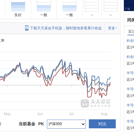
良好
一般
一般
--
--
同
下载天天基金手机版，随时随地查看累计收益
更多>
近
立来
科创
近1
科创
近1
半导
近1
半导
近1
半导
近1
May
Jun
Jul
Aug
半导
当前基金
PK
对比
发
近1