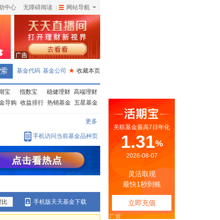
助中心
无障碍阅读
|
网站导航
|
基金代码
基金公司
★
收藏本页
期宝
指数宝
稳健理财
高端理财
金导购
收益排行
热销基金
五星基金
更多
手机访问当前基金品种页
对比
手机版天天基金下载