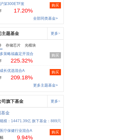
沪深300ETF发
购买
17.20%
年
全部同类基金>
门主题基金
更多>
件
存储芯片
光模块
多策略福鑫定开混合
购买
225.32%
年
成长优选混合A
购买
209.18%
年
更多主题基金>
公司旗下基金
更多>
国基金
规模：14471.39亿
旗下基金：889只
医疗保健行业混合A
购买
9.94%
幅