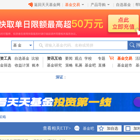
返回天天基金网
|
基金交易
|
产品导购
|
自选基金
|
帮
基 金
请输入基金代码、名称或简拼
资工具
自选基金
比较
资讯互动
要闻
观点
学校
专题
基金交易
活
金筛选
收益计算
账本
基金研究
策略
私募
基金吧
直播
基金超市
基
深证
：
策略
查看相关ETF>
基金吧
加自选
加