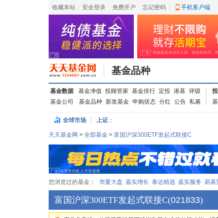
收藏本站
|
安全登录
|
免费开户
忘记密码
|
手机客户端
基金品种
基金数据
基金净值
投顾管家
基金排行
定投
港基
评级
投
基金公司
基金品种
新发基金
申购状态
分红
公告
私募
基
全球市场
上证
：
天天基金网
>
全部基金
>
富国沪深300ETF发起式联接C
您浏览过的基金：
华夏大盘
嘉实增长
泰达精选
嘉实服务
易基
富国沪深300ETF发起式联接C
(
021833
)