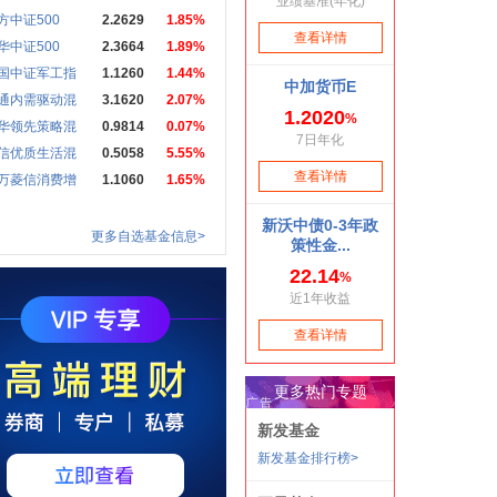
方中证500
2.2629
1.85%
华中证500
2.3664
1.89%
国中证军工指
1.1260
1.44%
通内需驱动混
3.1620
2.07%
华领先策略混
0.9814
0.07%
信优质生活混
0.5058
5.55%
万菱信消费增
1.1060
1.65%
更多自选基金信息>