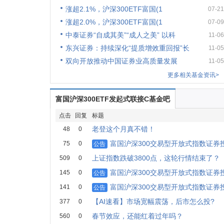
涨超2.1%，沪深300ETF富国(1
07-21
涨超2.0%，沪深300ETF富国(1
07-09
中泰证券“自成其美”“成人之美” 以科
11-06
东兴证券：持续深化“提质增效重回报”长
11-05
双向开放推动中国证券业高质量发展
11-05
更多相关基金资讯>
富国沪深300ETF发起式联接C基金吧
点击
回复
标题
老登这个月真不错！
48
0
富国沪深300交易型开放式指数证券
75
0
公告
上证指数跌破3800点，这轮行情结束了？
509
0
富国沪深300交易型开放式指数证券
145
0
公告
富国沪深300交易型开放式指数证券
141
0
公告
【AI速看】市场宽幅震荡，后市怎么投?
377
0
春节效应，还能红着过年吗？
560
0