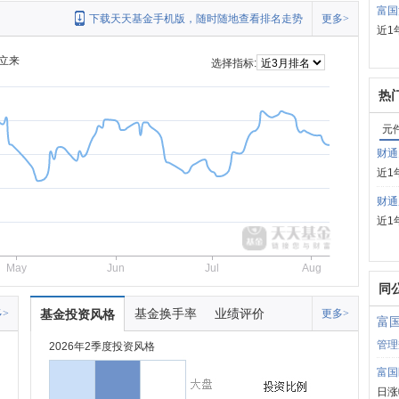
富国
下载天天基金手机版，随时随地查看排名走势
更多>
近1
立来
选择指标:
热
元
财通
近1
财通
近1
May
Jun
Jul
Aug
同
基金换手率
业绩评价
>
基金投资风格
更多>
富
管理
2026年2季度投资风格
富国
日涨