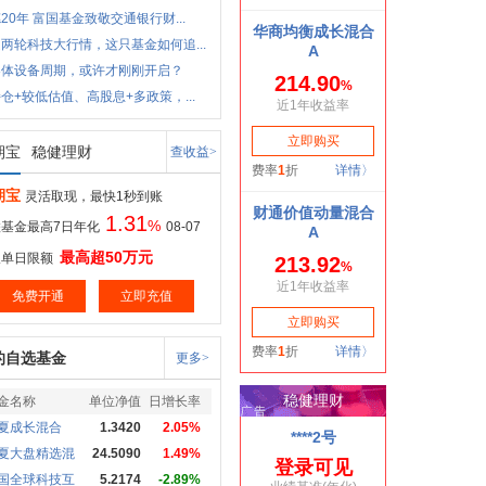
20年 富国基金致敬交通银行财...
两轮科技大行情，这只基金如何追...
导体设备周期，或许才刚刚开启？
仓+较低估值、高股息+多政策，...
期宝
稳健理财
查收益>
期宝
灵活取现，最快1秒到账
1.31
%
基金最高7日年化
08-07
最高超50万元
取单日限额
免费开通
立即充值
的自选基金
更多>
金名称
单位净值
日增长率
夏成长混合
1.3420
2.05%
夏大盘精选混
24.5090
1.49%
国全球科技互
5.2174
-2.89%