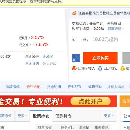
及时关注页面提示，感谢您的理解与支持。
证监会批准的首批独立基金销售
交易状态：
开放申购
开放赎回
购买手续费：
0.00%
费率详情>
3.07%
近6月：
金
额：
17.65%
成立来：
06-30）
基金经理：
金泽宇
立即购买
基金评级
：
暂无评级
活期宝转入
回活期宝
极
阶段涨幅
分红送配
持仓明细
行业配置
规模变动
持有人结构
富国
债券持仓
公
最新净值
更多>
股票持仓
更多 >
股票名称
持仓占比
涨跌幅
相关资讯
立来
市场