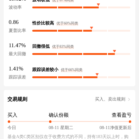
优于67%同类
波动率
0.86
性价比较高
优于60%同类
夏普比率
11.47%
回撤很低
优于83%同类
最大回撤
1.41%
跟踪误差较小
优于66%同类
跟踪误差
交易规则
买入、卖出规则
买入
确认份额
查看盈亏
今日
08-11 星期二
08-11净值更新后
基金A类C类区别仅在于收费方式的不同，持有183天以上时，购