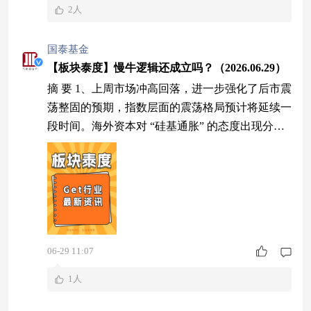
2人
国泰基金
【板块泰度】慢牛逻辑还成立吗？（2026.06.29）
摘 要 1、上周市场冲高回落，进一步强化了后市震
荡整固的预期，指数层面的震荡格局预计将延续一
段时间。海外资本对 “硅基通胀” 的态度出现分
化，短期市场缺乏增量利好催化，难以快速重回单
边上涨行情。中长期维度，长期资金持续入市与全
球资产再配置共同重塑 A 股市场生态，A 股慢牛
长牛的核心趋势并未改变，市场回调反而是逢低布
局的窗口期。操作上切忌追涨杀跌，可借助$国泰
中证A500ETF发起联接A$$国泰中
06-29 11:07
1人