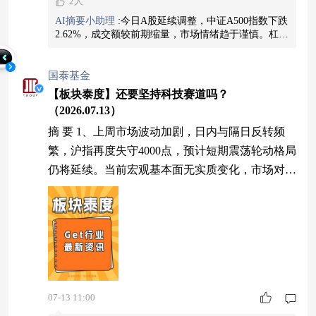
2人
AI摘要小助理
:
今日A股延续调整，中证A500指数下跌
2.62%，成交额较前期缩量，市场情绪趋于谨慎。杠杆
资金集中出清、交易拥挤与市场波动加剧是主要下跌
原因，两融余额与融资买入活跃度快速下降，短期去
杠杆压力犹存。但中期基本面趋势依然稳健，科技与
国泰基金
制造行业景气度延续，市场风格或转向分散化布局，
【板块泰度】还要坚持科技赛道吗？
宽基指数配置机会逐步显现。本内容由小助理生成，
（2026.07.13）
点击头像查看更多精彩内容
查看图片
摘 要 1、上周市场波动加剧，日内与隔日反转频
繁，沪指再度失守4000点，预计短期震荡轮动格局
仍将延续。当前宏观基本面无实质变化，市场对科
技主线预期分化，叠加短线资金博弈，震荡态势难
改；前期冷门赛道经深度调整后估值回落至低位，
安全边际提升，高低切换风格仍有演绎空间。但中
长期科技行情或许并未终结，预计仍是下半年市场
核心主线。本轮行情由AI迭代、算力升级、国产
替代等产业变革驱动，属于长周期技术革命行情
07-13 11:00