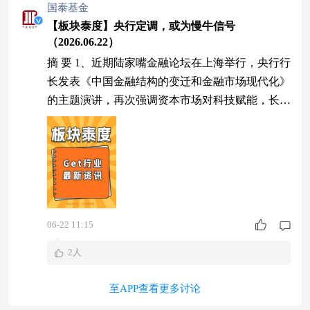
国泰基金
【板块泰度】央行定调，或为慢牛信号
（2026.06.22）
摘 要 1、近期陆家嘴金融论坛在上海举行，央行行
长发表《中国金融结构的变迁和金融市场现代化》
的主题演讲，再次强调资本市场对科技赋能，长钱
兑现与资产回流共塑A股新生态。中长期维度，在
政策环境呵护下，叠加国内经济修复韧性，人民币
资产全球吸引力提升，A股慢牛长牛趋势不改，向
下波动或是逢低布局时机。建议$国泰中证A500ET
F发起联接A$$国泰中证A500ETF发起联接C$$国
泰中证A500ETF发起联接
06-22 11:15
2人
至APP查看更多讨论