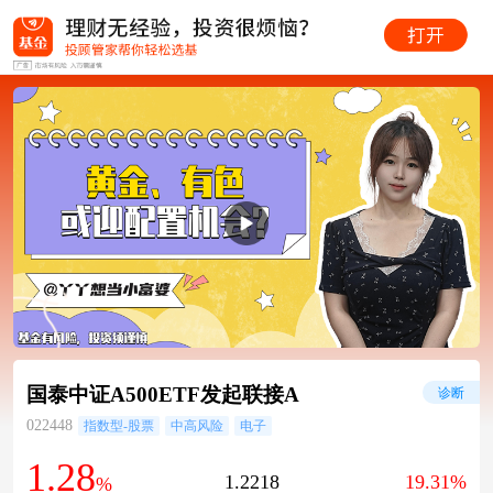
国泰中证A500ETF发起联接A
诊断
022448
指数型-股票
中高风险
电子
1.28
1.2218
19.31%
%