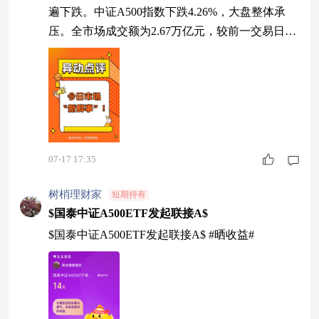
遍下跌。中证A500指数下跌4.26%，大盘整体承
压。全市场成交额为2.67万亿元，较前一交易日放
量约0.26万亿元，市场风险偏好明显下降。 板块方
面，电子、通信、半导体等前期强势科技方向继续
领跌，银行、煤炭、公用事业等低波动板块表现相
对占优，市场风格进一步向防御方向切换。 【下
跌因素分析】 今日市场继续回调，核心原因仍在
于前期科技赛道交易过度拥挤，以
07-17 17:35
树梢理财家
短期持有
$国泰中证A500ETF发起联接A$
$国泰中证A500ETF发起联接A$ #晒收益#