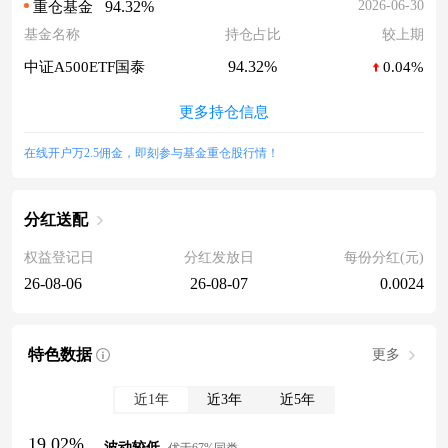
94.32%
2026-06-30
重仓基金
基金名称
持仓占比
较上期
94.32%
中证A500ETF国泰
0.04%
更多持仓信息
在线开户万2.5佣金，即刻参与基金重仓股行情！
分红送配
权益登记日
分红发放日
每份分红(元)
26-08-06
26-08-07
0.0024
特色数据
更多
近1年
近3年
近5年
19.02%
波动较低