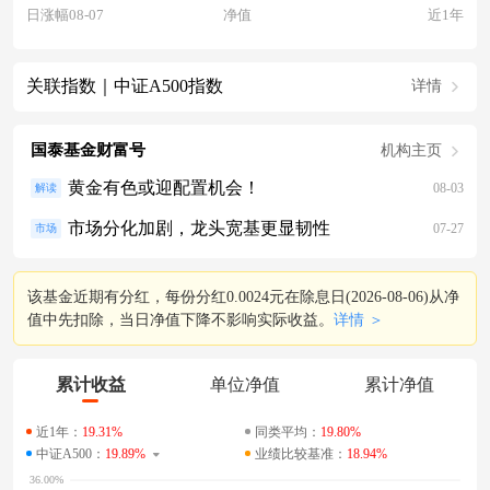
日涨幅08-07
净值
近1年
关联指数｜中证A500指数
详情
国泰基金财富号
机构主页
黄金有色或迎配置机会！
08-03
解读
市场分化加剧，龙头宽基更显韧性
07-27
市场
该基金近期有分红，每份分红0.0024元在除息日(2026-08-06)从净
值中先扣除，当日净值下降不影响实际收益。
详情 ＞
累计收益
单位净值
累计净值
近1年：
19.31%
同类平均：
19.80%
中证A500：
19.89%
业绩比较基准：
18.94%