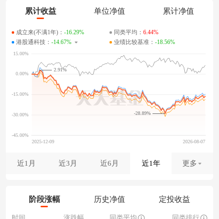
累计收益
单位净值
累计净值
成立来(不满1年)：
-16.29%
同类平均：
6.44%
港股通科技：
-14.67%
业绩比较基准：
-18.56%
2.91%
-28.89%
近1月
近3月
近6月
近1年
更多
阶段涨幅
历史净值
定投收益
时间
涨跌幅
同类平均
同类排行