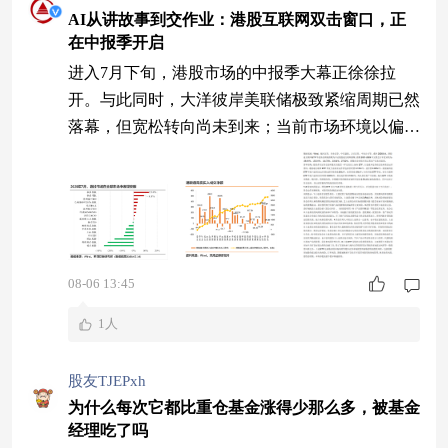
AI从讲故事到交作业：港股互联网双击窗口，正
在中报季开启
进入7月下旬，港股市场的中报季大幕正徐徐拉
开。与此同时，大洋彼岸美联储极致紧缩周期已然
落幕，但宽松转向尚未到来；当前市场环境以偏鹰
暂停加息、高利率高位延续、尾部加息风险仍存为
主，海外流动性压制迎来边际缓和，不再进一步加
码收紧。一边是分母端利空出尽带来的估值松绑，
一边是分子端AI产业从单纯概念炒作迈入商业化
落地阶段，叠加8月港股中报密集披露的关键验证
08-06 13:45
窗口，港股互联网板块正处在宏观压力缓释、产业
迭代升
1人
股友TJEPxh
为什么每次它都比重仓基金涨得少那么多，被基金
经理吃了吗