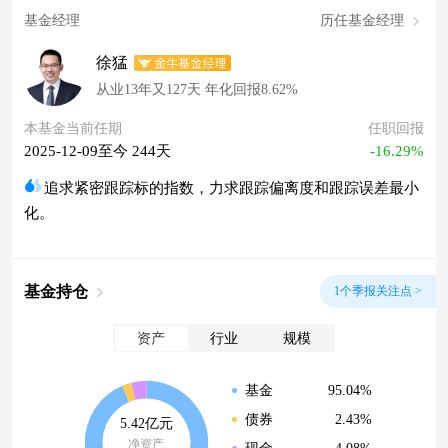
基金经理
历任基金经理
徐猛
从业13年又127天 年化回报8.62%
本基金当前任期
任职回报
2025-12-09至今 244天
-16.29%
追求紧密跟踪标的指数，力求跟踪偏离度和跟踪误差最小
化。
基金持仓
1个季报关注点 >
资产
行业
规模
95.04%
基金
2.43%
债券
5.42亿元
净资产