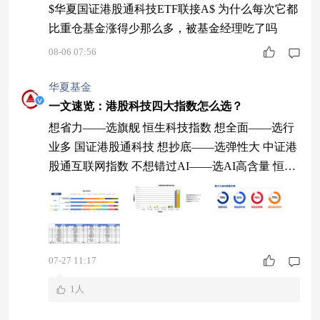
$华夏国证港股通科技ETF联接A$ 为什么每次它都
比重仓基金涨得少那么多，被基金经理吃了吗
08-06 07:56
华夏基金
一文速览：港股科技四大指数怎么选？
想省力——选旗舰 恒生科技指数 想全面——选行
业多 国证港股通科技 想抄底——选弹性大 中证港
股通互联网指数 不想错过AI——选AI高含量 恒生
互联网科技业指数 1、指数定位差异 恒生科技
＝“科技旗舰”（硬科技 + 互联网 + 汽车） 国证港
股通科技＝“科技全景图“（硬科技 + 互联网 + 汽车
+创新药） 恒生互联网＝"大盘互联网龙头" 中证港
07-27 11:17
股通互联网＝"高锐度纯互联网" （来源：Wind，
截至
1人