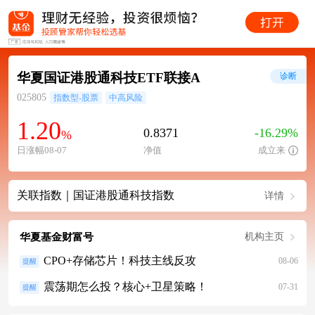
华夏国证港股通科技ETF联接A
诊断
025805
指数型-股票
中高风险
1.20
0.8371
-16.29%
%
日涨幅08-07
净值
成立来
关联指数｜国证港股通科技指数
详情
华夏基金财富号
机构主页
CPO+存储芯片！科技主线反攻
08-06
提醒
震荡期怎么投？核心+卫星策略！
07-31
提醒