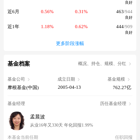
良好
近6月
0.56%
0.31%
463
/944
良好
近1年
1.18%
0.62%
444
/909
良好
更多阶段涨幅
基金档案
概况、持仓、规模、分红
基金公司
成立日期
基金规模
2005-04-13
摩根基金(中国)
762.27亿
基金经理
历任基金经理
孟晨波
从业16年又330天 年化回报1.99%
本基金当前任期
任职回报