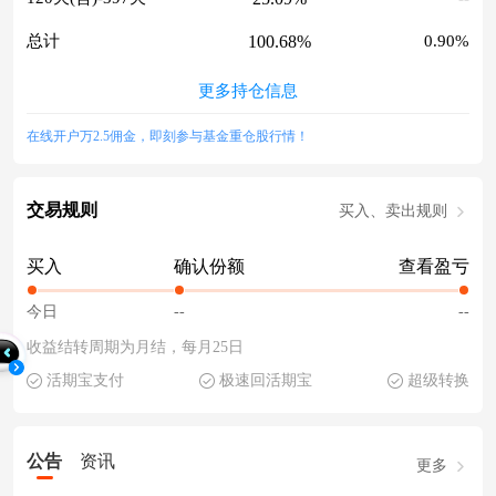
100.68%
总计
0.90%
更多持仓信息
在线开户万2.5佣金，即刻参与基金重仓股行情！
交易规则
买入、卖出规则
买入
确认份额
查看盈亏
今日
--
--
收益结转周期为月结，每月25日
活期宝支付
极速回活期宝
超级转换
公告
资讯
更多