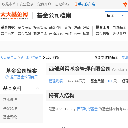
收藏本站
|
安全登录
|
免费开户
忘记密码
|
手机客户端
基金公司档案
基 金
基金数据
基金净值
投顾管家
基金排行
定投
港基
评级
投资工具
自选基金
基金公司
基金品种
新发基金
申购状态
分红
公告
私募
基金筛选
收益计算
天天基金网

西部利得基金

公司档案
您浏览过的基金：
华
易方达上证中盘ETF联接
西部利得基金管理有限公司
Western
基金公司档案

返回基金公司首页
管理规模
:
1472.44亿元
基金数量:
160
只
经
基本资料

持有人结构
基本概况
基金经理
截至2025-12-31，
西部利得基金
的基金机构持有472
基金评级