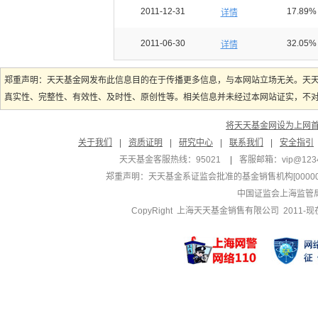
2011-12-31
17.89%
详情
2011-06-30
32.05%
详情
郑重声明：天天基金网发布此信息目的在于传播更多信息，与本网站立场无关。天
真实性、完整性、有效性、及时性、原创性等。相关信息并未经过本网站证实，不对您
将天天基金网设为上网
关于我们
|
资质证明
|
研究中心
|
联系我们
|
安全指引
天天基金客服热线：95021
|
客服邮箱：
vip@123
郑重声明：
天天基金系证监会批准的基金销售机构[000000
中国证监会上海监管
CopyRight 上海天天基金销售有限公司 2011-现在