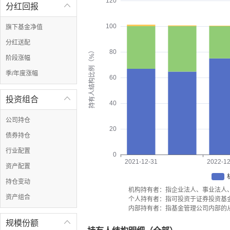
120
分红回报

100
旗下基金净值
分红送配
持有人结构比例（%）
80
阶段涨幅
季/年度涨幅
60
投资组合

40
公司持仓
20
债券持仓
行业配置
0
2021-12-31
2022-12
资产配置
持仓变动
机构持有者：指企业法人、事业法人
资产组合
个人持有者：指可投资于证券投资基
内部持有者：指基金管理公司内部的
规模份额
