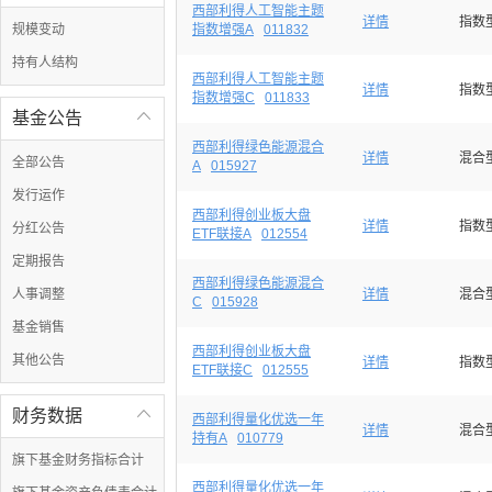
西部利得人工智能主题
详情
指数
规模变动
指数增强A
011832
持有人结构
西部利得人工智能主题
详情
指数
指数增强C
011833
基金公告

西部利得绿色能源混合
详情
混合
全部公告
A
015927
发行运作
西部利得创业板大盘
详情
指数
分红公告
ETF联接A
012554
定期报告
西部利得绿色能源混合
人事调整
详情
混合
C
015928
基金销售
西部利得创业板大盘
其他公告
详情
指数
ETF联接C
012555
财务数据

西部利得量化优选一年
详情
混合
持有A
010779
旗下基金财务指标合计
西部利得量化优选一年