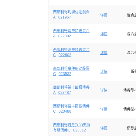
西部利得均衡优选混合
详情
混合
A
021967
西部利得消费精选混合
详情
混合
A
022802
西部利得消费精选混合
详情
混合
C
022803
西部利得事件驱动股票
详情
股
C
023532
西部利得裕丰回报债券
详情
债券型
A
023487
西部利得裕丰回报债券
详情
债券型
C
023488
西部利得月月兴30天持
详情
债券
有期债券C
023312