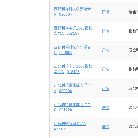
西部利得科技创新混合
详情
混合
A
020064
西部利得中证1000指数
详情
指数
增强A
018157
西部利得科技创新混合
详情
混合
C
020065
西部利得中证1000指数
详情
指数
增强C
018158
西部利得量化成长混合
详情
混合
A
000006
西部利得量化成长混合
详情
混合
C
011228
西部利得新润混合A
详情
混合
673110