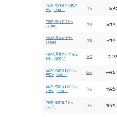
西部利得多策略优选混
详情
混合
合C
673030
西部利得祥盈债券A
详情
债券型
675081
西部利得祥盈债券C
详情
债券型
675083
西部利得尊泰86个月定
详情
债券型
开债
009749
西部利得聚泰18个月定
详情
债券型
开债A
009018
西部利得聚泰18个月定
详情
债券型
开债C
009019
西部利得汇享债券A
详情
债券型
675111