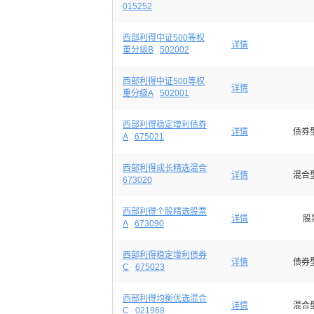
015252
西部利得中证500等权
详情
重分级B
502002
西部利得中证500等权
详情
重分级A
502001
西部利得稳定增利债券
详情
债券
A
675021
西部利得成长精选混合
详情
混合
673020
西部利得个股精选股票
详情
股
A
673090
西部利得稳定增利债券
详情
债券
C
675023
西部利得均衡优选混合
详情
混合
C
021968