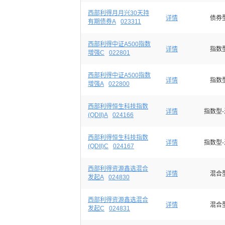
西部利得月月兴30天持
详情
债券
有期债券A
023311
西部利得中证A500指数
详情
指数
增强C
022801
西部利得中证A500指数
详情
指数
增强A
022800
西部利得恒生科技指数
详情
指数型
(QDII)A
024166
西部利得恒生科技指数
详情
指数型
(QDII)C
024167
西部利得资源鑫选混合
详情
混合
发起A
024830
西部利得资源鑫选混合
详情
混合
发起C
024831