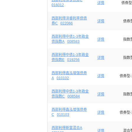
西部利得沣享债券C
详情
债券型
016012
西部利得沣睿利率债债
详情
债券
券C
022066
西部利得中债1-3年政金
详情
指数
债指数A
008583
西部利得中债1-3年政金
详情
指数
债指数E
019256
西部利得鑫泓增强债券
详情
债券型
A
010102
西部利得中债1-3年政金
详情
指数
债指数C
008584
西部利得鑫泓增强债券
详情
债券型
C
010103
西部利得新富混合A
详情
混合