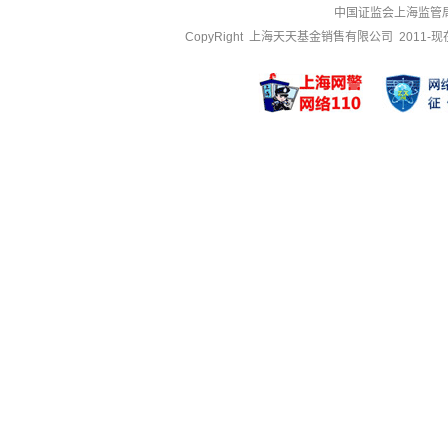
中国证监会上海监管
CopyRight 上海天天基金销售有限公司 2011-现在