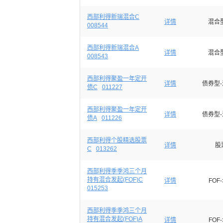
西部利得新瑞混合C
详情
混合
008544
西部利得新瑞混合A
详情
混合
008543
西部利得聚盈一年定开
详情
债券型
债C
011227
西部利得聚盈一年定开
详情
债券型
债A
011226
西部利得个股精选股票
详情
股
C
013262
西部利得季季鸿三个月
持有混合发起(FOF)C
详情
FOF
015253
西部利得季季鸿三个月
持有混合发起(FOF)A
详情
FOF