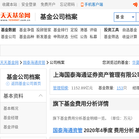
收藏本站
|
安全登录
|
免费开户
忘记密码
|
手机客户端
基金公司档案
基 金
基金数据
基金净值
投顾管家
基金排行
定投
港基
评级
投资工具
自选基金
基金公司
基金品种
新发基金
申购状态
分红
公告
私募
基金筛选
收益计算
天天基金网

国泰海通资管

公司档案
您浏览过的基金：
华
易方达上证中盘ETF联接
上海国泰海通证券资产管理有限公
基金公司档案

返回基金公司首页
管理规模
:
1152.89亿元
基金数量:
153
只
经
基本资料

旗下基金费用分析详情
基本概况
基金经理
旗下基金费用分析基金明细一览。（单位：万元）
基金评级
国泰海通资管
2020年4季度 费用分析 