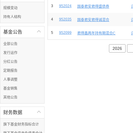
3
952024
国泰君安君得盛债券
规模变动
持有人结构
4
952035
国泰君安君得诚混合
基金公告

5
952099
君得鑫两年持有期混合C
全部公告
2026
发行运作
分红公告
定期报告
人事调整
基金销售
其他公告
财务数据

旗下基金财务指标合计