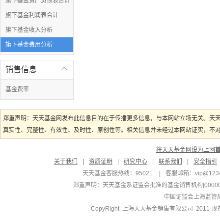
旗下基金资产负债表合计
旗下基金利润表合计
旗下基金收入分析
旗下基金费用分析
销售信息

基金费率
郑重声明：天天基金网发布此信息目的在于传播更多信息，与本网站立场无关。天
真实性、完整性、有效性、及时性、原创性等。相关信息并未经过本网站证实，不对您
将天天基金网设为上网
关于我们
|
资质证明
|
研究中心
|
联系我们
|
安全指引
天天基金客服热线：95021
|
客服邮箱：
vip@123
郑重声明：
天天基金系证监会批准的基金销售机构[000000
中国证监会上海监管
CopyRight 上海天天基金销售有限公司 2011-现在