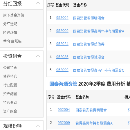
分红回报

序号
基金代码
基金名称
旗下基金净值
1
952004
国君资管君得明混合
分红送配
2
952009
国君资管君得鑫两年持有期混合A
阶段涨幅
季/年度涨幅
3
952024
国君资管君得盛债券
投资组合

4
952035
国君资管君得诚混合
公司持仓
5
952099
国君资管君得鑫两年持有期混合C
债券持仓
国泰海通资管
2020年2季度 费用分析 
行业配置
资产配置
序号
基金代码
基金名称
相
持仓变动
1
952004
国泰君安君得明混合
资产组合
2
952009
君得鑫两年持有期混合A
规模份额
